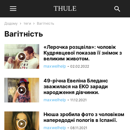
THULE
Додому
теги
Вагітність
Вагітність
«Лерочка розцвіла»: чоловік
Кудрявцевої показав її знімок з
великим животом.
maxwelhelp
-
02.02.2022
49-річна Евеліна Бледанс
зважилася на ЕКО заради
народження дівчинки.
maxwelhelp
-
11.12.2021
Нюша зробила фото з чоловіком
напередодні пологів в Іспанії.
maxwelhelp
-
08.11.2021