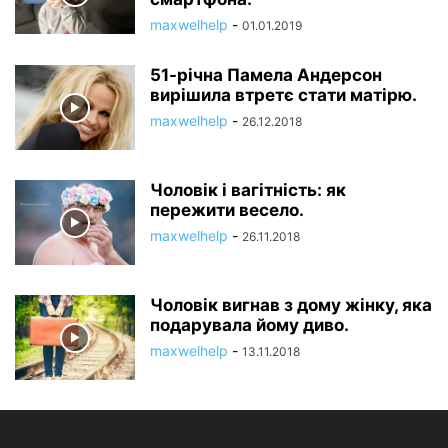
maxwelhelp
-
01.01.2019
51-річна Памела Андерсон
вирішила втретє стати матірю.
maxwelhelp
-
26.12.2018
Чоловік і вагітність: як
пережити весело.
maxwelhelp
-
26.11.2018
Чоловік вигнав з дому жінку, яка
подарувала йому диво.
maxwelhelp
-
13.11.2018