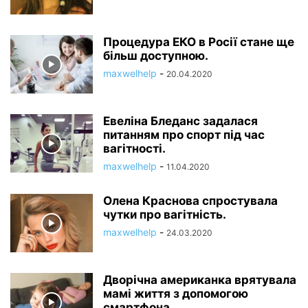
Процедура ЕКО в Росії стане ще
більш доступною.
maxwelhelp
-
20.04.2020
Евеліна Бледанс задалася
питанням про спорт під час
вагітності.
maxwelhelp
-
11.04.2020
Олена Краснова спростувала
чутки про вагітність.
maxwelhelp
-
24.03.2020
Дворічна американка врятувала
мамі життя з допомогою
смартфона.