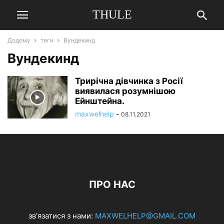
THULE
Додому
теги
Вундекинд
Вундекинд
Трирічна дівчинка з Росії
виявилася розумнішою
Ейнштейна.
maxwelhelp
-
08.11.2021
ПРО НАС
зв'язатися з нами:
MAXWELHELP@GMAIL.COM