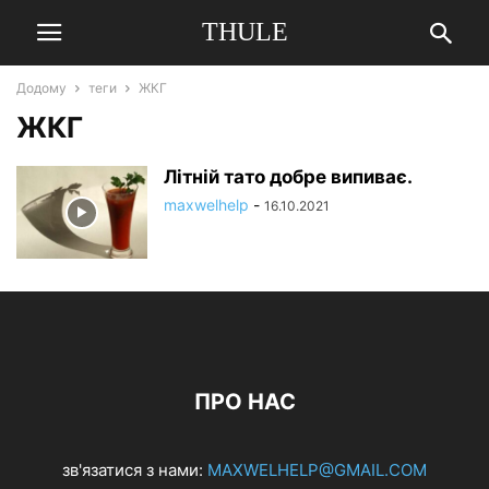
THULE
Додому
теги
ЖКГ
ЖКГ
Літній тато добре випиває.
maxwelhelp
-
16.10.2021
ПРО НАС
зв'язатися з нами:
MAXWELHELP@GMAIL.COM