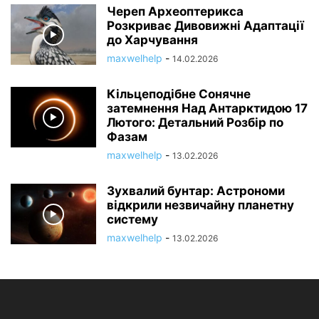
Череп Археоптерикса
Розкриває Дивовижні Адаптації
до Харчування
maxwelhelp
-
14.02.2026
Кільцеподібне Сонячне
затемнення Над Антарктидою 17
Лютого: Детальний Розбір по
Фазам
maxwelhelp
-
13.02.2026
Зухвалий бунтар: Астрономи
відкрили незвичайну планетну
систему
maxwelhelp
-
13.02.2026