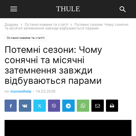
THULE
Додому
Останні новини та статті
Потемні сезони: Чому сонячні
та місячні затемнення завжди відбуваються парами
Останні новини та статті
Потемні сезони: Чому
сонячні та місячні
затемнення завжди
відбуваються парами
по
maxwelhelp
-
14.02.2026