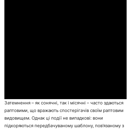
Затемнення – як сонячні, так і місячні – часто здаються
раптовими, що вражають спостерігачів своїм раптовим
видовищем. Однак ці події не випадкові: вони
підкоряються передбачуваному шаблону, пов’язаному з