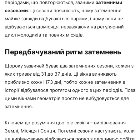
періодами, що повторюються, званими
затемними
сезонами
. Ці сезони пояснюють, чому затемнення
майже завжди відбуваються парами, і чому вони не
відбуваються щомісяця, незважаючи на регулярний
цикл молодиків та повних місяців.
Передбачуваний ритм затемнень
Щороку зазвичай буває два затемнених сезони, кожен з
яких триває від 31 до 37 днів. Ці вікна виникають
приблизно кожні 173 дні, тобто кожне затемнення в
історії відбувалося протягом одного з цих періодів. Поза
цими вікнами геометрія просто не вибудовується для
затемнення.
Ключем до розуміння цього є сизігія – вирівнювання
Землі, Місяця і Сонця. Потемні сезони наступають, коли
це вирівнювання відбувається поряд з площиною орбіти