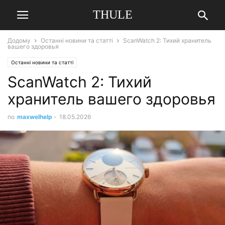
THULE
Додому
Останні новини та статті
ScanWatch 2: Тихий хранитель
вашего здоровья
Останні новини та статті
ScanWatch 2: Тихий
хранитель вашего здоровья
по
maxwelhelp
-
18.05.2026