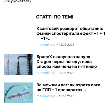
−1» у кристалах
СТАТТІ ПО ТЕМІ
Квантовий розворот обертання:
фізики спостерігали ефект «1 + 1
= −1»...
maxwelhelp
-
18.05.2026
SpaceX скасувала запуск
Dragon через погоду: нова
спроба намічена на п’ятницю
maxwelhelp
-
15.05.2026
За межами ваг: як втрата ваги
на ГЛП – 1 препаратах...
maxwelhelp
-
15.05.2026