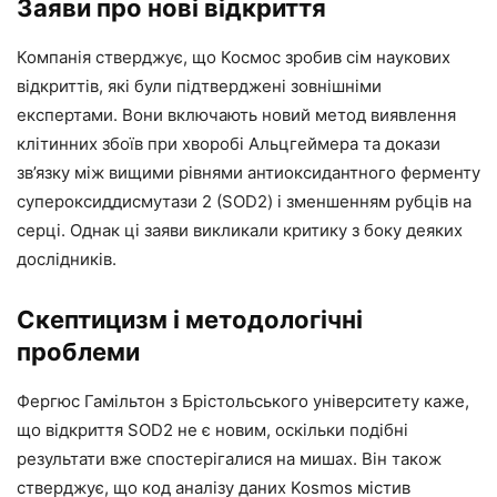
Заяви про нові відкриття
Компанія стверджує, що Космос зробив сім наукових
відкриттів, які були підтверджені зовнішніми
експертами. Вони включають новий метод виявлення
клітинних збоїв при хворобі Альцгеймера та докази
зв’язку між вищими рівнями антиоксидантного ферменту
супероксиддисмутази 2 (SOD2) і зменшенням рубців на
серці. Однак ці заяви викликали критику з боку деяких
дослідників.
Скептицизм і методологічні
проблеми
Фергюс Гамільтон з Брістольського університету каже,
що відкриття SOD2 не є новим, оскільки подібні
результати вже спостерігалися на мишах. Він також
стверджує, що код аналізу даних Kosmos містив