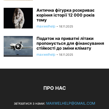
Антична фігурка розкриває
коріння історії 12 000 років
тому
maxwelhelp
-
18.11.2025
Податок на приватні літаки
пропонується для фінансування
стійкості до зміни клімату
maxwelhelp
-
18.11.2025
ПРО НАС
зв'язатися з нами:
MAXWELHELP@GMAIL.COM