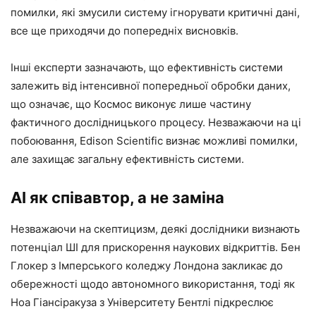
помилки, які змусили систему ігнорувати критичні дані,
все ще приходячи до попередніх висновків.
Інші експерти зазначають, що ефективність системи
залежить від інтенсивної попередньої обробки даних,
що означає, що Космос виконує лише частину
фактичного дослідницького процесу. Незважаючи на ці
побоювання, Edison Scientific визнає можливі помилки,
але захищає загальну ефективність системи.
AI як співавтор, а не заміна
Незважаючи на скептицизм, деякі дослідники визнають
потенціал ШІ для прискорення наукових відкриттів. Бен
Глокер з Імперського коледжу Лондона закликає до
обережності щодо автономного використання, тоді як
Ноа Гіансіракуза з Університету Бентлі підкреслює