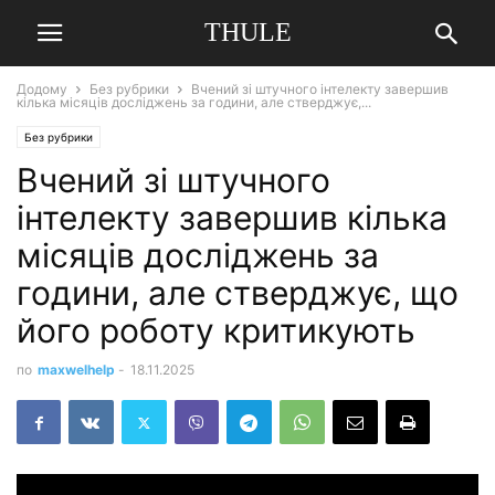
THULE
Додому
Без рубрики
Вчений зі штучного інтелекту завершив
кілька місяців досліджень за години, але стверджує,...
Без рубрики
Вчений зі штучного
інтелекту завершив кілька
місяців досліджень за
години, але стверджує, що
його роботу критикують
по
maxwelhelp
-
18.11.2025