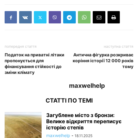
попередня стаття
наступна стаття
Податок на приватні літаки
Антична фігурка розкриває
пропонується для
коріння історії 12 000 років
фінансування стійкості до
тому
зміни клімату
maxwelhelp
СТАТТІ ПО ТЕМІ
Загублене місто з бронзи:
Велике відкриття переписує
історію степів
maxwelhelp
-
18.11.2025