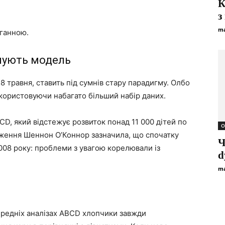
К
з
ma
оганною.
йнують модель
 травня, ставить під сумнів стару парадигму. Олбо
користовуючи набагато більший набір даних.
D, який відстежує розвиток понад 11 000 дітей по
О
дження Шеннон О’Коннор зазначила, що спочатку
Ч
 2008 року: проблеми з увагою корелювали із
d
ma
ередніх аналізах ABCD хлопчики завжди