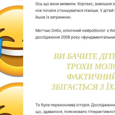
Ось що вони виявили. Кортекс, зовнішня 
ніж почати стоншуватися пізніше. У дітей 
йшов із затримкою.
Меттью Олбо, клінічний нейробіолог з Ун
дослідження 2008 року «фундаментальни
ВИ БАЧИТЕ ДІТ
ТРОХИ МОЛ
ФАКТИЧНИЙ
ЗБІГАЄТЬСЯ З 
То була переконлива історія. Дослідженн
що, здавалося, пояснювало гіперактивність