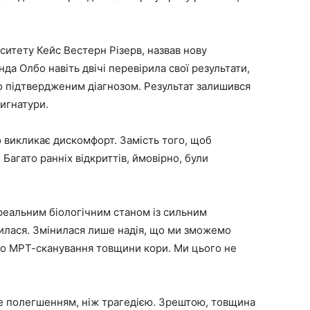
рситету Кейс Вестерн Різерв, назвав нову
а Олбо навіть двічі перевірила свої результати,
но підтвердженим діагнозом. Результат залишився
сигнатури.
о викликає дискомфорт. Замість того, щоб
 Багато ранніх відкриттів, ймовірно, були
 реальним біологічним станом із сильним
нилася. Змінилася лише надія, що ми зможемо
го МРТ-сканування товщини кори. Ми цього не
ше полегшенням, ніж трагедією. Зрештою, товщина