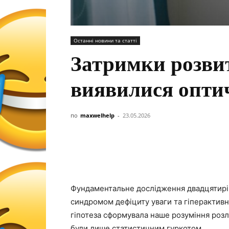
Останні новини та статті
Затримки розви
виявилися опти
по
maxwelhelp
-
23.05.2026
Фундаментальне дослідження двадцятирічн
синдромом дефіциту уваги та гіперактивн
гіпотеза сформувала наше розуміння розла
були лише статистичним гуркотом.