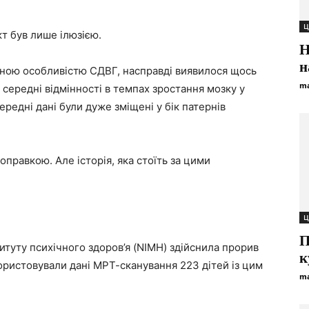
Ц
т був лише ілюзією.
Н
н
рною особливістю СДВГ, насправді виявилося щось
ma
середні відмінності в темпах зростання мозку у
ередні дані були дуже зміщені у бік патернів
правкою. Але історія, яка стоїть за цими
Ц
П
итуту психічного здоров’я (NIMH) здійснила прорив
к
користовували дані МРТ-сканування 223 дітей із цим
ma