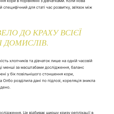
я кори в порівнянні з дівчатками. Коли нова
 специфічний для статі час розвитку, зв’язок між
.
ЕЛО ДО КРАХУ ВСІЄЇ
І ДОМИСЛІВ.
сть хлопчиків та дівчаток лише на одній часовій
 ці менші за масштабами дослідження, баланс
рені у бік повільнішого стоншення кори,
 Олбо розділила дані по підлозі, кореляція зникла
йдено.
слідження. Це відбиває ширшу кризу реплікації в