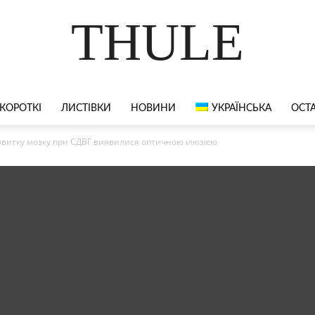
THULE
КОРОТКІ
ЛИСТІВКИ
НОВИНИ
УКРАЇНСЬКА
ОСТА
витку мозку при СДВГ виявилися оптичною ілюзією