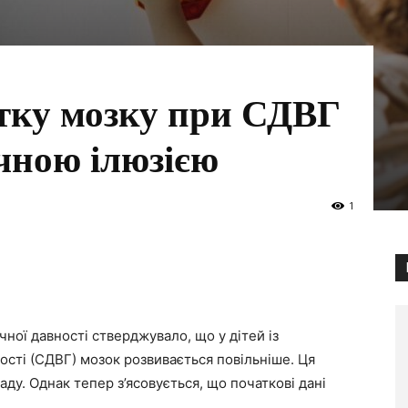
тку мозку при СДВГ
чною ілюзією
1
ої давності стверджувало, що у дітей із
ості (СДВГ) мозок розвивається повільніше. Ця
ду. Однак тепер з’ясовується, що початкові дані