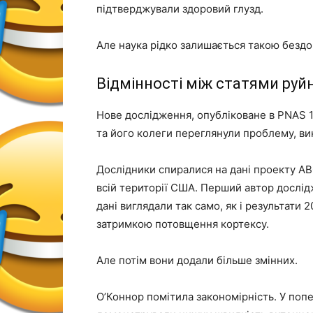
підтверджували здоровий глузд.
Але наука рідко залишається такою безд
Відмінності між статями ру
Нове дослідження, опубліковане в PNAS 18
та його колеги переглянули проблему, ви
Дослідники спиралися на дані проекту ABC
всій території США. Перший автор дослі
дані виглядали так само, як і результати
затримкою потовщення кортексу.
Але потім вони додали більше змінних.
О’Коннор помітила закономірність. У поп