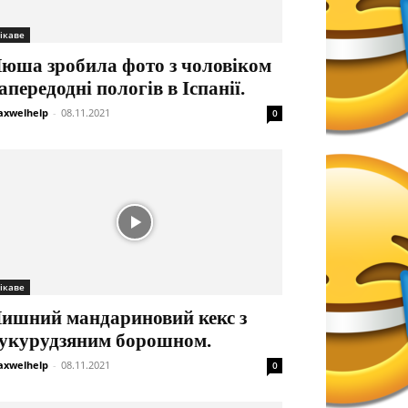
ікаве
юша зробила фото з чоловіком
апередодні пологів в Іспанії.
xwelhelp
-
08.11.2021
0
ікаве
ишний мандариновий кекс з
укурудзяним борошном.
xwelhelp
-
08.11.2021
0