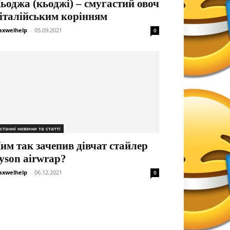
ьоджа (кьоджі) – смугастий овоч
 італійським корінням
xwelhelp
-
05.09.2021
0
станні новини та статті
им так зачепив дівчат стайлер
yson airwrap?
xwelhelp
-
06.12.2021
0