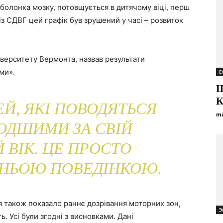
оболонка мозку, потовщується в дитячому віці, перш
із СДВГ цей графік був зрушений у часі – розвиток
іверситету Вермонта, назвав результати
ми».
E
Щ
К
ЕЙ, ЯКІ ПОВОДЯТЬСЯ
ma
ОДШИМИ ЗА СВІЙ
 ВІК. ЦЕ ПРОСТО
ЇХНЬОЮ ПОВЕДІНКОЮ.
я також показало раннє дозрівання моторних зон,
Э
. Усі були згодні з висновками. Дані