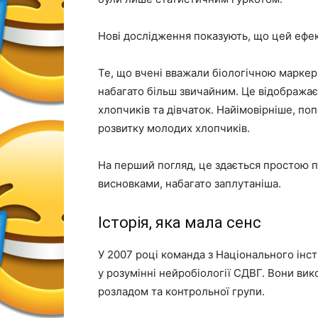
Нові дослідження показують, що цей ефек
Те, що вчені вважали біологічною марке
набагато більш звичайним. Це відображає 
хлопчиків та дівчаток. Найімовірніше, поп
розвитку молодих хлопчиків.
На перший погляд, це здається простою по
висновками, набагато заплутаніша.
Історія, яка мала сенс
У 2007 році команда з Національного інст
у розумінні нейробіології СДВГ. Вони ви
розладом та контрольної групи.