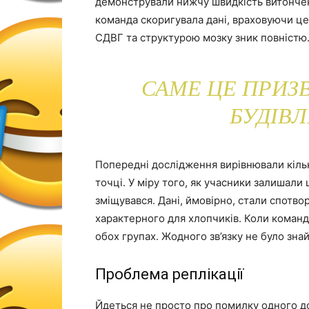
демонстрували нижчу швидкість витонченн
команда скоригувала дані, враховуючи цей
СДВГ та структурою мозку зник повністю
САМЕ ЦЕ ПРИЗВ
БУДІВЛ
Попередні дослідження вирівнювали кількі
точці. У міру того, як учасники залишали
зміщувався. Дані, ймовірно, стали спотво
характерного для хлопчиків. Коли команда
обох групах. Жодного зв’язку не було зна
Проблема реплікації
Йдеться не просто про помилку одного до