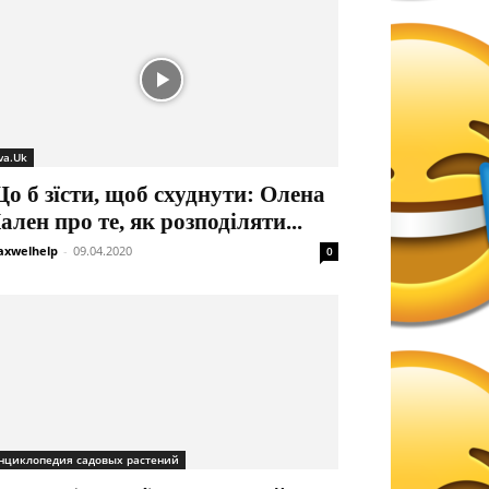
va.Uk
о б зїсти, щоб схуднути: Олена
ален про те, як розподіляти...
xwelhelp
-
09.04.2020
0
нциклопедия садовых растений