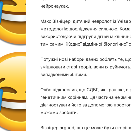
нейронауках.
Макс Візніцер, дитячий невролог із Уніве
методологію дослідження сильною. Команд
використовуючи підгрупи дітей із клініч
тим самим. Жодної відмінної біологічної 
Потужні нові набори даних роблять те, щ
зміцнювати старі теорії, вони їх руйнують.
випадковими збігами.
Олбо підкреслив, що СДВГ, як і раніше, є
генетичним корінням. Ця частина не змі
діагностувати його за допомогою просто
можемо зробити.
Візніцер argued, що це може бути скорі