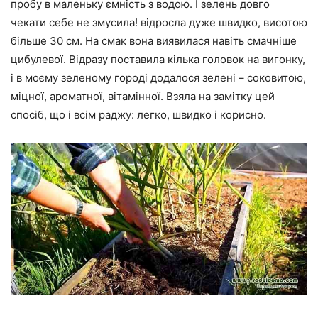
пробу в маленьку ємність з водою. І зелень довго
чекати себе не змусила! відросла дуже швидко, висотою
більше 30 см. На смак вона виявилася навіть смачніше
цибулевої. Відразу поставила кілька головок на вигонку,
і в моєму зеленому городі додалося зелені – соковитою,
міцної, ароматної, вітамінної. Взяла на замітку цей
спосіб, що і всім раджу: легко, швидко і корисно.