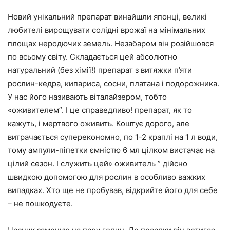
Новий унікальний препарат винайшли японці, великі
любителі вирощувати солідні врожаї на мінімальних
площах неродючих земель. Незабаром він розійшовся
по всьому світу. Складається цей абсолютно
натуральний (без хімії!) препарат з витяжки п’яти
рослин-кедра, кипариса, сосни, платана і подорожника.
У нас його називають віталайзером, тобто
«оживителем”. І це справедливо! препарат, як то
кажуть, і мертвого оживить. Коштує дорого, але
витрачається суперекономно, по 1-2 краплі на 1 л води,
тому ампули-піпетки ємністю 6 мл цілком вистачає на
цілий сезон. І служить цей» оживитель ” дійсно
швидкою допомогою для рослин в особливо важких
випадках. Хто ще не пробував, відкрийте його для себе
– не пошкодуєте.