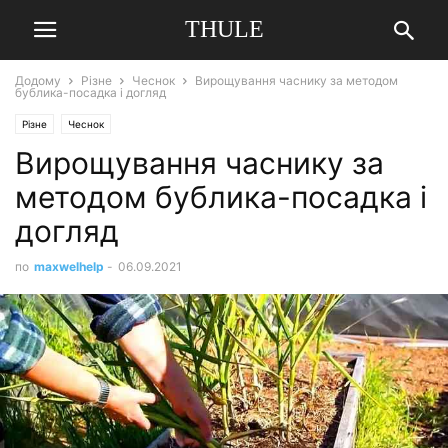
THULE
Додому
Різне
Чеснок
Вирощування часнику за методом
бублика-посадка і догляд
Різне
Чеснок
Вирощування часнику за
методом бублика-посадка і
догляд
по
maxwelhelp
-
06.09.2021