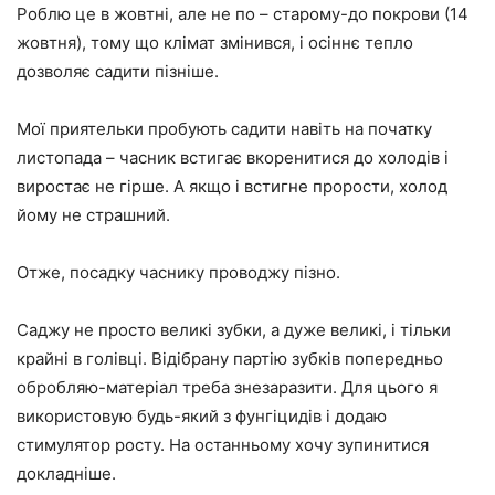
Роблю це в жовтні, але не по – старому-до покрови (14
жовтня), тому що клімат змінився, і осіннє тепло
дозволяє садити пізніше.
Мої приятельки пробують садити навіть на початку
листопада – часник встигає вкоренитися до холодів і
виростає не гірше. А якщо і встигне прорости, холод
йому не страшний.
Отже, посадку часнику проводжу пізно.
Саджу не просто великі зубки, а дуже великі, і тільки
крайні в голівці. Відібрану партію зубків попередньо
обробляю-матеріал треба знезаразити. Для цього я
використовую будь-який з фунгіцидів і додаю
стимулятор росту. На останньому хочу зупинитися
докладніше.