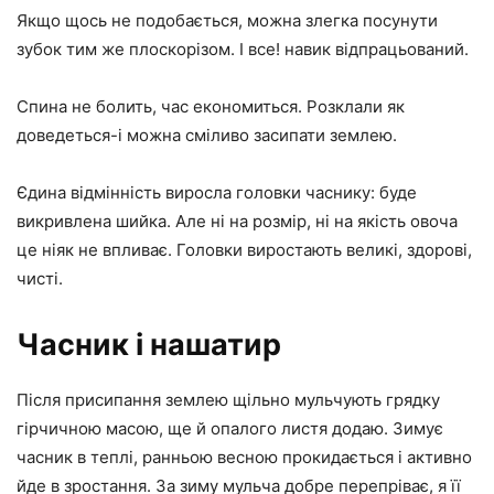
Якщо щось не подобається, можна злегка посунути
зубок тим же плоскорізом. І все! навик відпрацьований.
Спина не болить, час економиться. Розклали як
доведеться-і можна сміливо засипати землею.
Єдина відмінність виросла головки часнику: буде
викривлена шийка. Але ні на розмір, ні на якість овоча
це ніяк не впливає. Головки виростають великі, здорові,
чисті.
Часник і нашатир
Після присипання землею щільно мульчують грядку
гірчичною масою, ще й опалого листя додаю. Зимує
часник в теплі, ранньою весною прокидається і активно
йде в зростання. За зиму мульча добре перепріває, я її