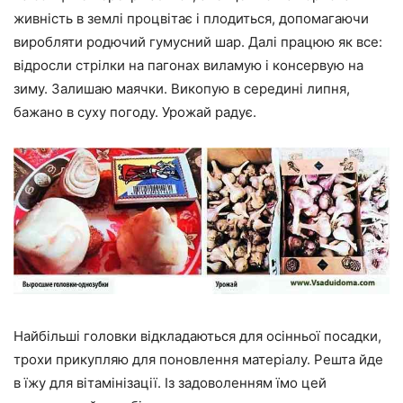
живність в землі процвітає і плодиться, допомагаючи
виробляти родючий гумусний шар. Далі працюю як все:
відросли стрілки на пагонах виламую і консервую на
зиму. Залишаю маячки. Викопую в середині липня,
бажано в суху погоду. Урожай радує.
Найбільші головки відкладаються для осінньої посадки,
трохи прикупляю для поновлення матеріалу. Решта йде
в їжу для вітамінізації. Із задоволенням їмо цей