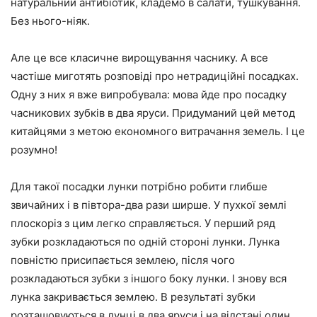
натуральний антибіотик, кладемо в салати, тушкування.
Без нього-ніяк.
Але це все класичне вирощування часнику. А все
частіше миготять розповіді про нетрадиційні посадках.
Одну з них я вже випробувала: мова йде про посадку
часникових зубків в два яруси. Придуманий цей метод
китайцями з метою економного витрачання земель. І це
розумно!
Для такої посадки лунки потрібно робити глибше
звичайних і в півтора-два рази ширше. У пухкої землі
плоскоріз з цим легко справляється. У перший ряд
зубки розкладаються по одній стороні лунки. Лунка
повністю присипається землею, після чого
розкладаються зубки з іншого боку лунки. І знову вся
лунка закривається землею. В результаті зубки
розташовуються в лунці в два яруси і на відстані один