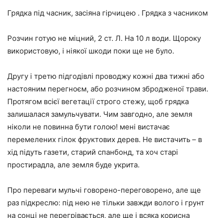
Грядка під часник, засіяна гірчицею . Грядка з часником
Розчин готую не міцний, 2 ст. Л. На 10 л води. Щороку
використовую, і ніякої шкоди поки ще не було.
Другу і третю підгодівлі проводжу кожні два тижні або
настояним перегноєм, або розчином збродженої трави.
Протягом всієї вегетації строго стежу, щоб грядка
залишалася замульчувати. Чим завгодно, але земля
ніколи не повинна бути голою! мені вистачає
перемелених гілок фруктових дерев. Не вистачить – в
хід підуть газети, старий спанбонд, та хоч старі
простирадла, але земля буде укрита.
Про переваги мульчі говорено-переговорено, але ще
раз підкреслю: під нею не тільки завжди волого і грунт
на сонці не перегрівається, але ще і всяка корисна