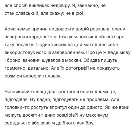
але спосіб викликає недовіру. Я, звичайно, не
станіславський, але скажу: не вірю!
Хоча немає причин не довіряти щирій розповіді олени
валеріївни карцевої з м. Інза ульяновської області про
таку посадку. Людина знайшла цей метод для себе і
використовує його із задоволенням. Про це ж веде мову
і борис іванович шувалов з москви. Обидва пишуть
грамотно, детально. Але їх фотографії не показують
розміри виросли головок.
Часниковій голівці для зростання необхідні місце,
підгодівля. Ну ладно, підгодувати не проблема. Але
головки-то ростуть впритул один до одного. Як же вони
можуть досягти гідних розмірів?! ну максимум
середнього або зовсім дрібного калібру.