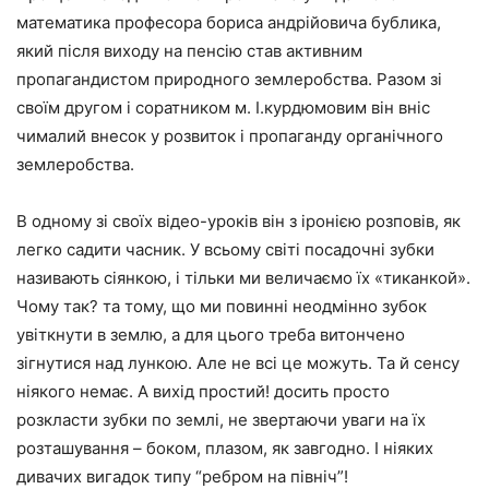
математика професора бориса андрійовича бублика,
який після виходу на пенсію став активним
пропагандистом природного землеробства. Разом зі
своїм другом і соратником м. І.курдюмовим він вніс
чималий внесок у розвиток і пропаганду органічного
землеробства.
В одному зі своїх відео-уроків він з іронією розповів, як
легко садити часник. У всьому світі посадочні зубки
називають сіянкою, і тільки ми величаємо їх «тиканкой».
Чому так? та тому, що ми повинні неодмінно зубок
увіткнути в землю, а для цього треба витончено
зігнутися над лункою. Але не всі це можуть. Та й сенсу
ніякого немає. А вихід простий! досить просто
розкласти зубки по землі, не звертаючи уваги на їх
розташування – боком, плазом, як завгодно. І ніяких
дивачих вигадок типу “ребром на північ”!