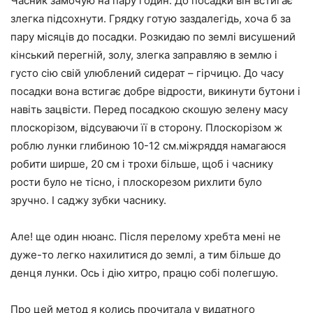
Часник замочую на пару годин. До посадки він встигає
злегка підсохнути. Грядку готую заздалегідь, хоча б за
пару місяців до посадки. Розкидаю по землі висушений
кінський перегній, золу, злегка заправляю в землю і
густо сію свій улюблений сидерат – гірчицю. До часу
посадки вона встигає добре відрости, викинути бутони і
навіть зацвісти. Перед посадкою скошую зелену масу
плоскорізом, відсуваючи її в сторону. Плоскорізом ж
роблю лунки глибиною 10-12 см.міжряддя намагаюся
робити ширше, 20 см і трохи більше, щоб і часнику
рости було не тісно, і плоскорезом рихлити було
зручно. І саджу зубки часнику.
Але! ще один нюанс. Після перелому хребта мені не
дуже-то легко нахилитися до землі, а тим більше до
денця лунки. Ось і дію хитро, працю собі полегшую.
Про цей метод я колись прочитала у видатного