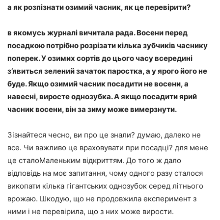
а як розпізнати озимий часник, як це перевірити?
в якомусь журналі вичитала рада. Восени перед
посадкою потрібно розрізати кілька зубчиків часнику
поперек. У озимих сортів до цього часу всередині
з’явиться зелений зачаток паростка, а у ярого його не
буде. Якщо озимий часник посадити не восени, а
навесні, виросте однозубка. А якщо посадити ярий
часник восени, він за зиму може вимерзнути.
Зізнайтеся чесно, ви про це знали? думаю, далеко не
все. Чи важливо це враховувати при посадці? для мене
це сталоМаленьким відкриттям. До того ж дало
відповідь на моє запитання, чому одного разу сталося
викопати кілька гігантських однозубок серед літнього
врожаю. Шкодую, що не продовжила експеримент з
ними і не перевірила, що з них може вирости.