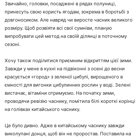
Звичайно, головки, посаджені в рядах полуниці,
принесуть свою користь ягодам, зокрема в боротьбі з
довгоносиком. Але навряд чи виросте часник великого
розміру. Щоб розвіяти всі свої сумніви, планую
випробувати цей метод на своїй ділянці в поточному
сезоні.
Хочу також поділитися приємним відкриттям цієї зими.
Завжди у мене в кухні на підвіконні з осені до весни
красується «город» з зеленої цибулі, вирощеного в
ємності для вигонки цибулинних рослин у воді. Зелені
вистачає, вітаміни отримуємо. На початку зими,
проводячи ревізію часнику, помітила білі короткі корінці
на голівках китайського часнику.
Це було дивно. Адже в китайському часнику завжди
виколупані донця, щоб він не проростав. Поставила на