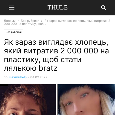
THULE
Додому
Без рубрики
Як зараз виглядає хлопець, який витратив 2
000 000 на пластику, щоб...
Без рубрики
Як зараз виглядає хлопець,
який витратив 2 000 000 на
пластику, щоб стати
лялькою bratz
по
maxwelhelp
-
04.02.2022