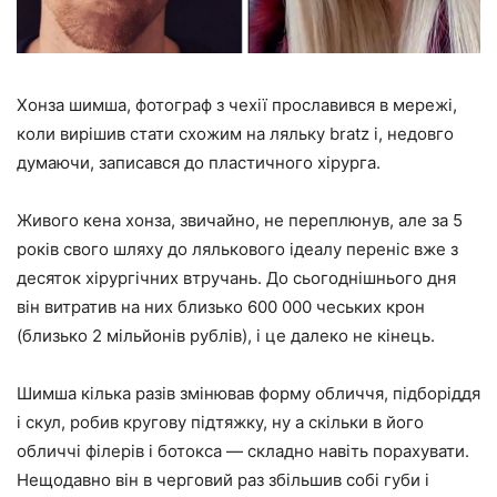
Хонза шимша, фотограф з чехії прославився в мережі,
коли вирішив стати схожим на ляльку bratz і, недовго
думаючи, записався до пластичного хірурга.
Живого кена хонза, звичайно, не переплюнув, але за 5
років свого шляху до лялькового ідеалу переніс вже з
десяток хірургічних втручань. До сьогоднішнього дня
він витратив на них близько 600 000 чеських крон
(близько 2 мільйонів рублів), і це далеко не кінець.
Шимша кілька разів змінював форму обличчя, підборіддя
і скул, робив кругову підтяжку, ну а скільки в його
обличчі філерів і ботокса — складно навіть порахувати.
Нещодавно він в черговий раз збільшив собі губи і