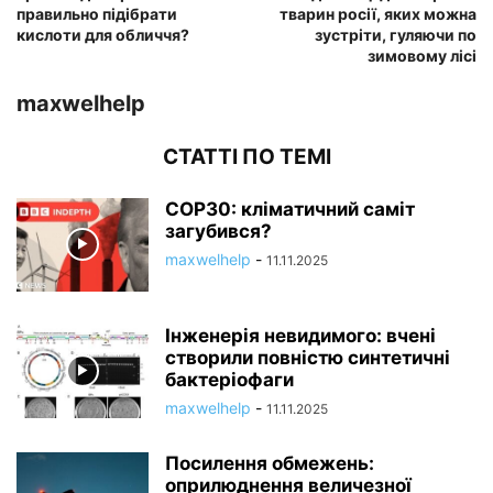
правильно підібрати
тварин росії, яких можна
кислоти для обличчя?
зустріти, гуляючи по
зимовому лісі
maxwelhelp
СТАТТІ ПО ТЕМІ
COP30: кліматичний саміт
загубився?
maxwelhelp
-
11.11.2025
Інженерія невидимого: вчені
створили повністю синтетичні
бактеріофаги
maxwelhelp
-
11.11.2025
Посилення обмежень:
оприлюднення величезної