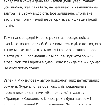
вкладати в кожен день весь запал душі, увесь талант,
усю любов, жалість і біль, не залишаючи «залишки» на
завтра. І в цьому мудрість. Все залишене, стримане,
втоплена, пригнічений перегорить, залишивши гіркий
попіл.
Тому напередодні Нового року я запрошую всіх в
суспільство яскравих бабок, яким немає діла до тих, хто
тягне мішки, що пахнуть потім і ганьбою. Наша справа –
літати уві сні, розмовляти з місяцем, вдихати свіжий
вітер, любити і вірити в диво. Воно прийде тільки до нас.
Це абсолютно точно.
Євгенія Михайлова
– автор психологічних детективних
романів. Журналіст за освітою, співпрацювала з
провідними виданнями: «Вечірка», «Літгазета»,
«Правда», «Крокодил». Кілька років була автором і
ведучою передачі Першого каналу. Почала писати