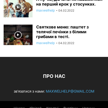
на перший крок у стосунках.
maxwelhelp
-
04.02.2022
Святкове меню: паштет з
телячої печінки з білими
грибами в тесті.
maxwelhelp
-
04.02.2022
ПРО НАС
зв'язатися з нами:
MAXWELHELP@GMAIL.COM