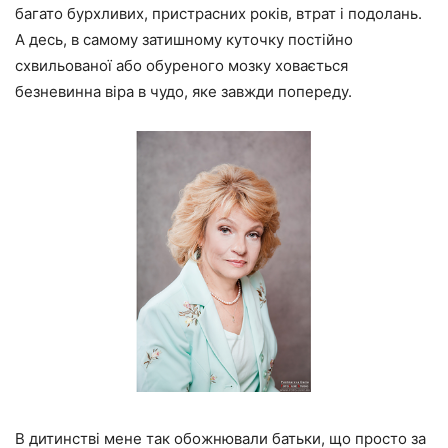
багато бурхливих, пристрасних років, втрат і подолань.
А десь, в самому затишному куточку постійно
схвильованої або обуреного мозку ховається
безневинна віра в чудо, яке завжди попереду.
В дитинстві мене так обожнювали батьки, що просто за