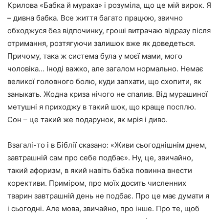
Крилова «Бабка й мураха» і розуміла, що це мій вирок. Я
– дивна бабка. Все життя багато працюю, звично
обходжуся без відпочинку, гроші витрачаю відразу після
отримання, розтягуючи залишок вже як доведеться.
Причому, така ж система була у моєї мами, мого
чоловіка… Іноді важко, але загалом нормально. Немає
великої головного болю, куди запхати, що схопити, як
заныкать. Жодна криза нічого не спалив. Від мурашиної
метушні я приходжу в такий шок, що краще посплю.
Сон – це такий же подарунок, як мрія і диво.
Взагалі-то і в Біблії сказано: «Живи сьогоднішнім днем,
завтрашній сам про себе подбає». Ну, це, звичайно,
такий афоризм, в який навіть бабка повинна внести
корективи. Приміром, про моїх досить численних
тварин завтрашній день не подбає. Про це має думати я
і сьогодні. Але мова, звичайно, про інше. Про те, щоб