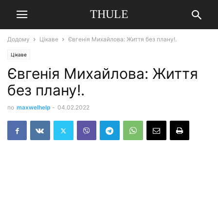
THULE
Додому
Цікаве
Євгенія Михайлова: Життя без плану!.
Цікаве
Євгенія Михайлова: Життя
без плану!.
по
maxwelhelp
-
04.02.2022