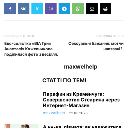
попередня стаття
наступна стаття
Екс-солістка «ВІА Гри»
Сексуальні бажання: мої чи
Анастасія Кожевникова
навязані?.
поділилася фото з весілля.
maxwelhelp
СТАТТІ ПО ТЕМІ
Парафин из Кременчуга:
Совершенство Стеарина через
Интернет-Магазин
maxwelhelp
-
22.08.2023
А ну-ка, дівчата: як наважитися