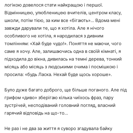
логікою довелося стати найкращою і першої.
Відмінницею, улюбленицею вчителів, центром класу,
школи, потім тією, за ким все «бігають»… Вдома мені
завжди дарували те, що я хотіла. Але я нічого
особливого не хотіла, я народилася з дивним
томлінням: «Хай буде чудо!». Поняття не маючи, чого
саме я хочу. Але, залишаючись одна в своїй кімнаті, я
підходила до вікна, дивилась на темні дерева, тонкий
місяць або місяць з людськими очима і посмішкою і
просила: «будь Ласка. Нехай буде щось хороше».
Було дуже багато доброго, ще більше поганого. Але під
грифом «диво» зберігаю кілька чиїхось фраз, пару
зустрічей, несподіваний головний погляд, власний
гарячий відповідь на що-то…
Не раз і не два за життя я суворо згадувала байку