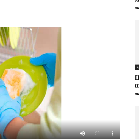
ma
К
Ц
ш
ma