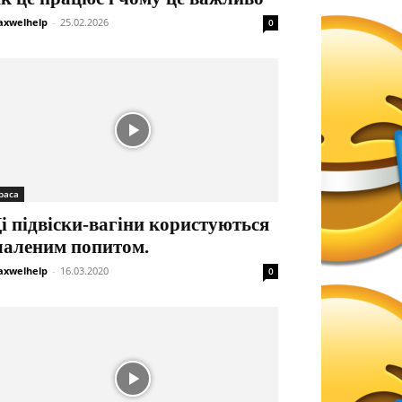
xwelhelp
-
25.02.2026
0
раса
і підвіски-вагіни користуються
аленим попитом.
xwelhelp
-
16.03.2020
0