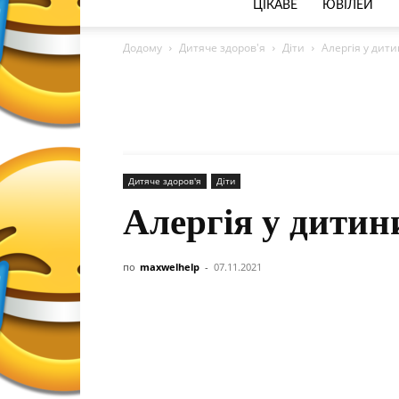
ЦІКАВЕ
ЮВІЛЕЙ
Додому
Дитяче здоров'я
Діти
Алергія у дити
Дитяче здоров'я
Діти
Алергія у дитини
по
maxwelhelp
-
07.11.2021