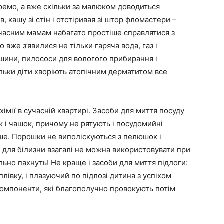
кремо, а вже скільки за малюком доводиться
 кашу зі стін і отстіривая зі штор фломастери –
сучасним мамам набагато простіше справлятися з
 вже з’явилися не тільки гаряча вода, газ і
ашини, пилососи для вологого прибирання і
ільки діти хворіють атопічним дерматитом все
хімії в сучасній квартирі. Засоби для миття посуду
к і чашок, причому не рятують і посудомийні
ше. Порошки не виполіскуються з пелюшок і
в для білизни взагалі не можна використовувати при
льно пахнуть! Не краще і засоби для миття підлоги:
лівку, і плазуючий по підлозі дитина з успіхом
 компоненти, які благополучно провокують потім