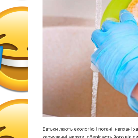
Батьки лають екологію і погані, напхані 
харчуванні маляти, оберігають його від пи