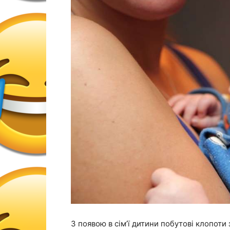
З появою в сім’ї дитини побутові клопот