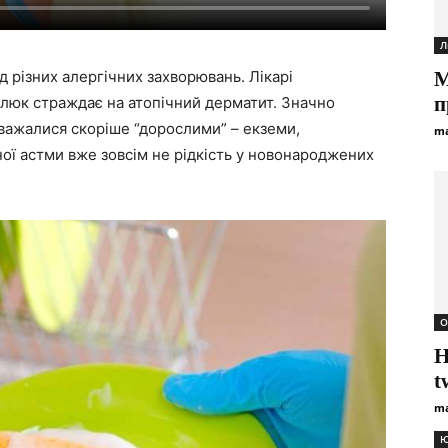
Л
д різних алергічних захворювань. Лікарі
М
п
алюк страждає на атопічний дерматит. Значно
важалися скоріше “дорослими” – екземи,
ma
ної астми вже зовсім не рідкість у новонароджених
О
H
t
ma
Ю