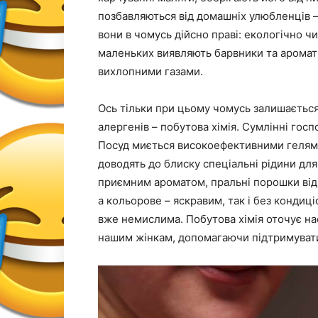
позбавляються від домашніх улюбленців – 
вони в чомусь дійсно праві: екологічно ч
маленьких виявляють барвники та аромати
вихлопними газами.
Ось тільки при цьому чомусь залишаєть
алергенів – побутова хімія. Сумлінні госп
Посуд миється високоефективними гелями
доводять до блиску спеціальні рідини для
приємним ароматом, пральні порошки від
а кольорове – яскравим, так і без кондиціо
вже немислима. Побутова хімія оточує 
нашим жінкам, допомагаючи підтримувати 