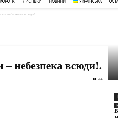
КОРОТКІ
ЛИСТІВКИ
НОВИНИ
УКРАЇНСЬКА
ОСТА
ни – небезпека всюди!.
 – небезпека всюди!.
264
О
В
Я