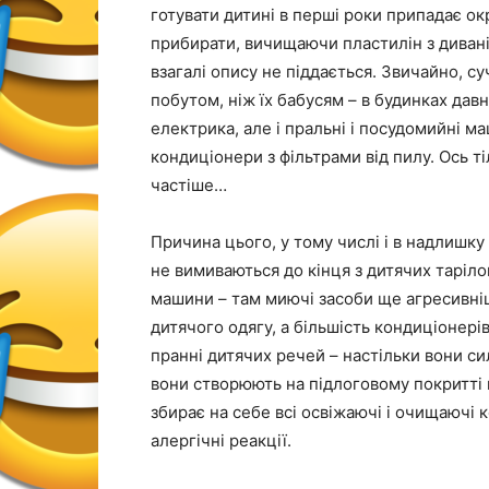
готувати дитині в перші роки припадає о
прибирати, вичищаючи пластилін з диванів,
взагалі опису не піддається. Звичайно, 
побутом, ніж їх бабусям – в будинках давно
електрика, але і пральні і посудомийні м
кондиціонери з фільтрами від пилу. Ось т
частіше…
Причина цього, у тому числі і в надлишку 
не вимиваються до кінця з дитячих таріло
машини – там миючі засоби ще агресивні
дитячого одягу, а більшість кондиціонері
пранні дитячих речей – настільки вони си
вони створюють на підлоговому покритті п
збирає на себе всі освіжаючі і очищаючі
алергічні реакції.