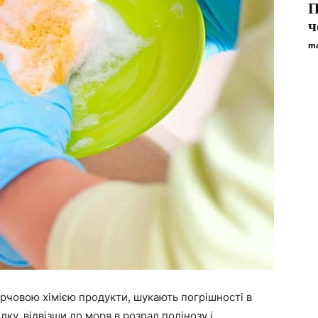
П
ч
ma
харчовою хімією продукти, шукають погрішності в
лку, відвізши до моря в розпал полінозу і