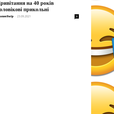
ривітання на 40 років
оловікові прикольні
xwelhelp
-
23.09.2021
0