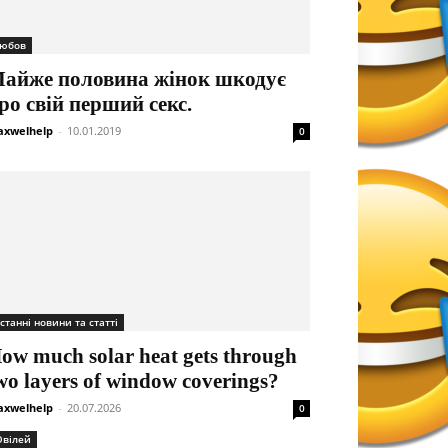
юбов
айже половина жінок шкодує
ро свій перший секс.
xwelhelp
-
10.01.2019
0
станні новини та статті
ow much solar heat gets through
wo layers of window coverings?
xwelhelp
-
20.07.2026
0
вілей