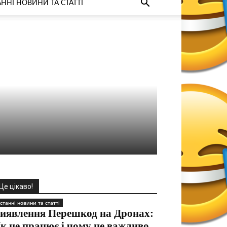
ННІ НОВИНИ ТА СТАТТІ
Це цікаво!
станні новини та статті
иявлення Перешкод на Дронах:
к це працює і чому це важливо