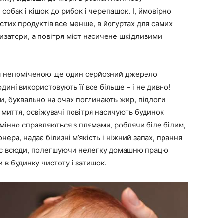
собак і кішок до рибок і черепашок. І, ймовірно
истих продуктів все менше, в йогуртах для самих
затори, а повітря міст насичене шкідливими
ся непоміченою ще один серйозний джерело
одині використовують її все більше – і не дивно!
, буквально на очах поглинають жир, підлоги
 миття, освіжувачі повітря насичують будинок
мінно справляються з плямами, роблячи біле білим,
нера, надає білизні м’якість і ніжний запах, прання
нас всюди, полегшуючи нелегку домашню працю
в будинку чистоту і затишок.