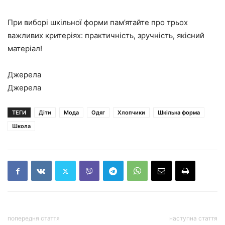
При виборі шкільної форми пам’ятайте про трьох
важливих критеріях: практичність, зручність, якісний
матеріал!
Джерела
Джерела
ТЕГИ
Діти
Мода
Одяг
Хлопчики
Шкільна форма
Школа
попередня стаття
наступна стаття