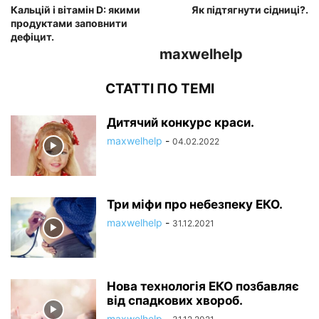
Кальцій і вітамін D: якими
Як підтягнути сідниці?.
продуктами заповнити
дефіцит.
maxwelhelp
СТАТТІ ПО ТЕМІ
Дитячий конкурс краси.
maxwelhelp
-
04.02.2022
Три міфи про небезпеку ЕКО.
maxwelhelp
-
31.12.2021
Нова технологія ЕКО позбавляє
від спадкових хвороб.
maxwelhelp
-