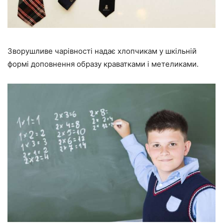
Зворушливе чарівності надає хлопчикам у шкільній
формі доповнення образу краватками і метеликами.