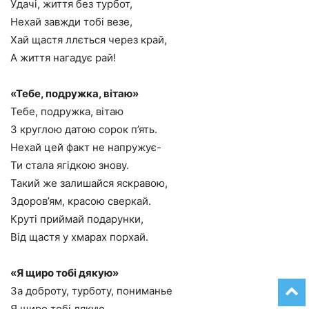
Удачі, життя без турбот,
Нехай завжди тобі везе,
Хай щастя ллється через край,
А життя нагадує рай!
«Тебе, подружка, вітаю»
Тебе, подружка, вітаю
З круглою датою сорок п’ять.
Нехай цей факт не напружує-
Ти стала ягідкою знову.
Такий же залишайся яскравою,
Здоров’ям, красою сверкай.
Круті приймай подарунки,
Від щастя у хмарах порхай.
«Я щиро тобі дякую»
За доброту, турботу, пониманье
Я щиро тобі дякую.