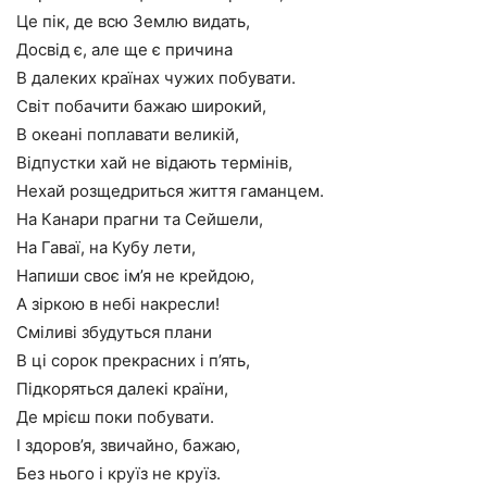
Це пік, де всю Землю видать,
Досвід є, але ще є причина
В далеких країнах чужих побувати.
Світ побачити бажаю широкий,
В океані поплавати великій,
Відпустки хай не відають термінів,
Нехай розщедриться життя гаманцем.
На Канари прагни та Сейшели,
На Гаваї, на Кубу лети,
Напиши своє ім’я не крейдою,
А зіркою в небі накресли!
Сміливі збудуться плани
В ці сорок прекрасних і п’ять,
Підкоряться далекі країни,
Де мрієш поки побувати.
І здоров’я, звичайно, бажаю,
Без нього і круїз не круїз.