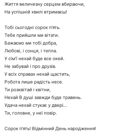
Життя величезну серцем вбираючи,
На успішній хвилі втримаєш!
Тобі сьогодні сорок п’ять.
Тебе прийшли ми вітати.
Бажаємо ми тобі добра,
Любові, і сонця, і тепла.
У сім’ї нехай буде все окей.
Не забувай і про друзів.
У всіх справах нехай щастить,
Робота лише радість несе.
Ти розквітай і квітни,
Нехай В душі завжди буде травень.
Удача нехай стукає у двері…
Ти, головне, у неї повір.
Сорок п’ять! Відмінний День народження!