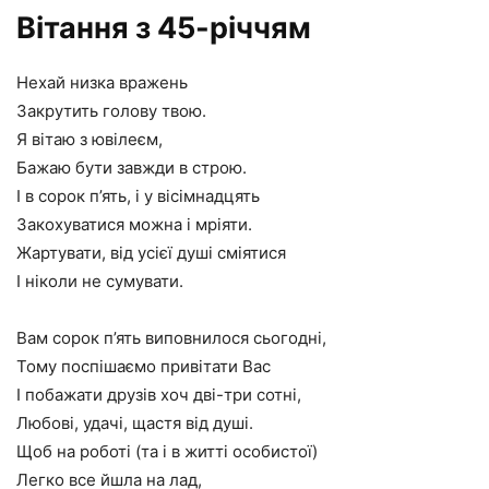
Вітання з 45-річчям
Нехай низка вражень
Закрутить голову твою.
Я вітаю з ювілеєм,
Бажаю бути завжди в строю.
І в сорок п’ять, і у вісімнадцять
Закохуватися можна і мріяти.
Жартувати, від усієї душі сміятися
І ніколи не сумувати.
Вам сорок п’ять виповнилося сьогодні,
Тому поспішаємо привітати Вас
І побажати друзів хоч дві-три сотні,
Любові, удачі, щастя від душі.
Щоб на роботі (та і в житті особистої)
Легко все йшла на лад,