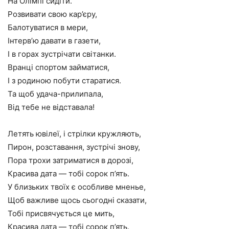
На Олімпі сидіти.
Розвивати свою кар’єру,
Балотуватися в мери,
Інтерв’ю давати в газети,
І в горах зустрічати світанки.
Вранці спортом займатися,
І з родиною побути старатися.
Та щоб удача-прилипала,
Від тебе не відставала!
Летять ювілеї, і стрілки кружляють,
Пирон, розставання, зустрічі знову,
Пора трохи затриматися в дорозі,
Красива дата — тобі сорок п’ять.
У близьких твоїх є особливе мненье,
Щоб важливе щось сьогодні сказати,
Тобі присвячується це мить,
Красива дата — тобі сорок п’ять.