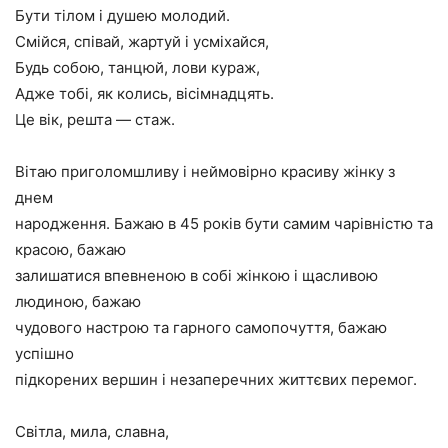
Бути тілом і душею молодий.
Смійся, співай, жартуй і усміхайся,
Будь собою, танцюй, лови кураж,
Адже тобі, як колись, вісімнадцять.
Це вік, решта — стаж.
Вітаю приголомшливу і неймовірно красиву жінку з
днем
народження. Бажаю в 45 років бути самим чарівністю та
красою, бажаю
залишатися впевненою в собі жінкою і щасливою
людиною, бажаю
чудового настрою та гарного самопочуття, бажаю
успішно
підкорених вершин і незаперечних життєвих перемог.
Світла, мила, славна,