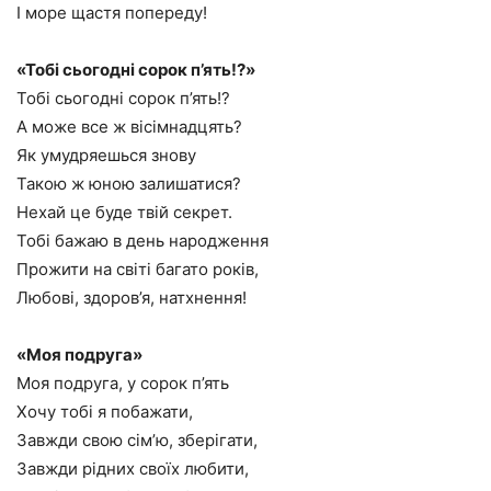
І море щастя попереду!
«Тобі сьогодні сорок п’ять!?»
Тобі сьогодні сорок п’ять!?
А може все ж вісімнадцять?
Як умудряешься знову
Такою ж юною залишатися?
Нехай це буде твій секрет.
Тобі бажаю в день народження
Прожити на світі багато років,
Любові, здоров’я, натхнення!
«Моя подруга»
Моя подруга, у сорок п’ять
Хочу тобі я побажати,
Завжди свою сім’ю, зберігати,
Завжди рідних своїх любити,