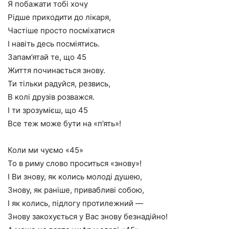
Я побажати тобі хочу
Рідше приходити до лікаря,
Частіше просто посміхатися
І навіть десь посміятись.
Запам’ятай те, що 45
Життя починається знову.
Ти тільки радуйся, резвись,
В колі друзів розважся.
І ти зрозумієш, що 45
Все теж може бути на «п’ять»!
Коли ми чуємо «45»
То в риму слово проситься «знову»!
І Ви знову, як колись молоді душею,
Знову, як раніше, привабливі собою,
І як колись, підлогу протилежний —
Знову закохується у Вас знову безнадійно!