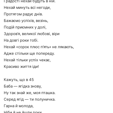
І радості нехай будуть в ній.
Нехай минуть всі негоди,
Протягом радує днів.
Бажаємо успіхів, везінь,
Подій приємних у долі,
Здоров’я, великої любові, віри
На довгі роки тобі.
Нехай «сорок плюс п’ять» не лякають,
Адже стільки ще попереду.
Нехай тільки успіх чекає,
Красиво життя іди!
Кажуть, що в 45
Баба — ягідка знову,
Ну так знай же, моя пташка.
Серед ягід — ти полуничка.
Гарна й молода,
Ніби й не йшли роки.