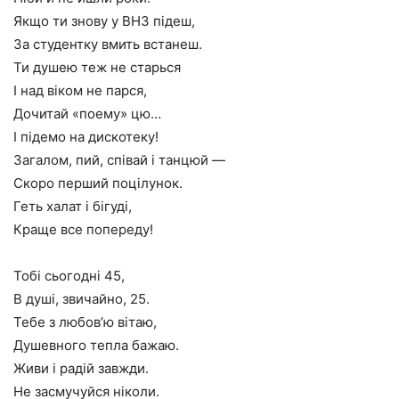
Якщо ти знову у ВНЗ підеш,
За студентку вмить встанеш.
Ти душею теж не старься
І над віком не парся,
Дочитай «поему» цю…
І підемо на дискотеку!
Загалом, пий, співай і танцюй —
Скоро перший поцілунок.
Геть халат і бігуді,
Краще все попереду!
Тобі сьогодні 45,
В душі, звичайно, 25.
Тебе з любов’ю вітаю,
Душевного тепла бажаю.
Живи і радій завжди.
Не засмучуйся ніколи.