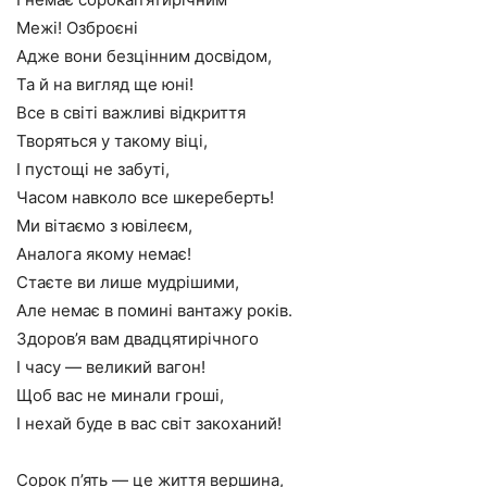
Межі! Озброєні
Адже вони безцінним досвідом,
Та й на вигляд ще юні!
Все в світі важливі відкриття
Творяться у такому віці,
І пустощі не забуті,
Часом навколо все шкереберть!
Ми вітаємо з ювілеєм,
Аналога якому немає!
Стаєте ви лише мудрішими,
Але немає в помині вантажу років.
Здоров’я вам двадцятирічного
І часу — великий вагон!
Щоб вас не минали гроші,
І нехай буде в вас світ закоханий!
Сорок п’ять — це життя вершина,