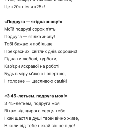
Це «20» після «25»!
«Подруга — ягідка знову!»
Моїй подрузі сорок п’ять,
Подруга — ягідка знову!
Тобі бажаю я побільше
Прекрасних, світлих днів хороших!
Гідна ти любові, турботи,
Кар’єри яскравої на роботі!
Будь в міру м’якою і впертою,
І, головне — щасливою самій!
«З 45-летьем, подруга моя!»
З 45-летьем, подруга моя,
Вітаю від щирого серця тебе!
І хай щастя в душі твоїй вічно живе,
Ніколи від тебе нехай він не піде!