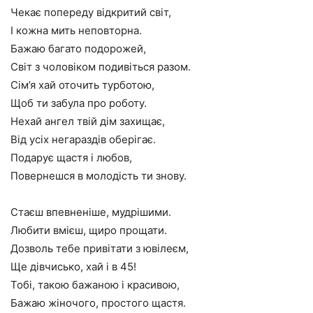
Чекає попереду відкритий світ,
І кожна мить неповторна.
Бажаю багато подорожей,
Світ з чоловіком подивіться разом.
Сім’я хай оточить турботою,
Щоб ти забула про роботу.
Нехай ангел твій дім захищає,
Від усіх негараздів оберігає.
Подарує щастя і любов,
Повернешся в молодість ти знову.
Стаєш впевненіше, мудрішими.
Любити вмієш, щиро прощати.
Дозволь тебе привітати з ювілеєм,
Ще дівчисько, хай і в 45!
Тобі, такою бажаною і красивою,
Бажаю жіночого, простого щастя.