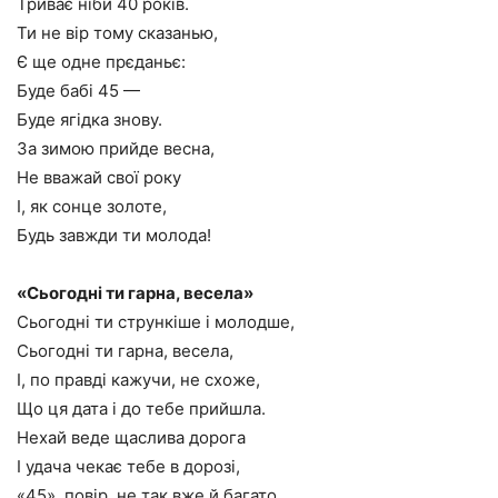
Триває ніби 40 років.
Ти не вір тому сказанью,
Є ще одне прєданьє:
Буде бабі 45 —
Буде ягідка знову.
За зимою прийде весна,
Не вважай свої року
І, як сонце золоте,
Будь завжди ти молода!
«Сьогодні ти гарна, весела»
Сьогодні ти стрункіше і молодше,
Сьогодні ти гарна, весела,
І, по правді кажучи, не схоже,
Що ця дата і до тебе прийшла.
Нехай веде щаслива дорога
І удача чекає тебе в дорозі,
«45», повір, не так вже й багато,