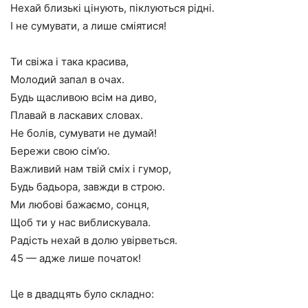
Нехай близькі цінують, піклуються рідні.
І не сумувати, а лише сміятися!
Ти свіжа і така красива,
Молодий запал в очах.
Будь щасливою всім на диво,
Плавай в ласкавих словах.
Не болів, сумувати не думай!
Бережи свою сім’ю.
Важливий нам твій сміх і гумор,
Будь бадьора, завжди в строю.
Ми любові бажаємо, сонця,
Щоб ти у нас виблискувала.
Радість нехай в долю увірветься.
45 — адже лише початок!
Це в двадцять було складно: