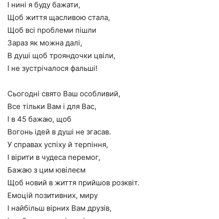
І нині я буду бажати,
Щоб життя щасливою стала,
Щоб всі проблеми пішли
Зараз як можна далі,
В душі щоб трояндочки цвіли,
І не зустрічалося фальші!
Сьогодні свято Ваш особливий,
Все тільки Вам і для Вас,
І в 45 бажаю, щоб
Вогонь ідей в душі не згасав.
У справах успіху й терпіння,
І вірити в чудеса перемог,
Бажаю з цим ювілеєм
Щоб новий в життя прийшов розквіт.
Емоцій позитивних, миру
І найбільш вірних Вам друзів,