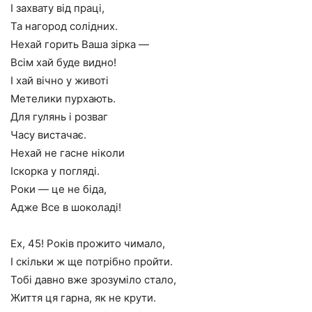
І захвату від праці,
Та нагород солідних.
Нехай горить Ваша зірка —
Всім хай буде видно!
І хай вічно у животі
Метелики пурхають.
Для гулянь і розваг
Часу вистачає.
Нехай не гасне ніколи
Іскорка у погляді.
Роки — це не біда,
Адже Все в шоколаді!
Ех, 45! Років прожито чимало,
І скільки ж ще потрібно пройти.
Тобі давно вже зрозуміло стало,
Життя ця гарна, як не крути.