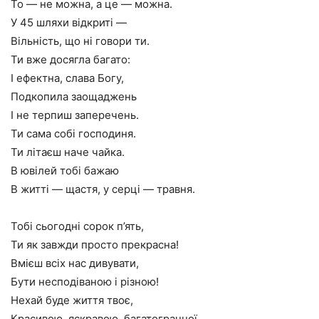
То — не можна, а це — можна.
У 45 шляхи відкриті —
Вільність, що ні говори ти.
Ти вже досягла багато:
І ефектна, слава Богу,
Подкопила заощаджень
І не терпиш заперечень.
Ти сама собі господиня.
Ти літаєш наче чайка.
В ювілей тобі бажаю
В житті — щастя, у серці — травня.
Тобі сьогодні сорок п’ять,
Ти як завжди просто прекрасна!
Вмієш всіх нас дивувати,
Бути несподіваною і різною!
Нехай буде життя твоє,
Красивою, яскравою, багатогранної,