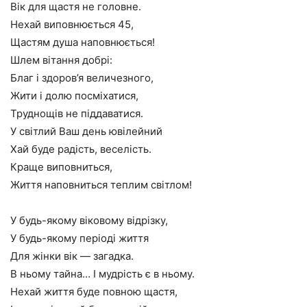
Вік для щастя не головне.
Нехай виповнюється 45,
Щастям душа наповнюється!
Шлем вітання добрі:
Благ і здоров’я величезного,
Жити і долю посміхатися,
Труднощів не піддаватися.
У світлий Ваш день ювілейний
Хай буде радість, веселість.
Краще виповниться,
Життя наповниться теплим світлом!
У будь-якому віковому відрізку,
У будь-якому періоді життя
Для жінки вік — загадка.
В ньому тайна… І мудрість є в ньому.
Нехай життя буде повною щастя,