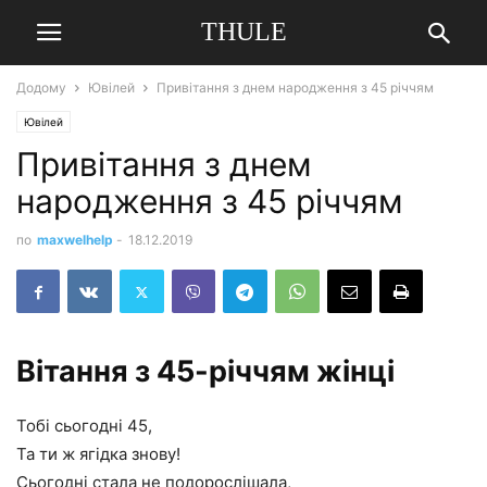
THULE
Додому
Ювілей
Привітання з днем народження з 45 річчям
Ювілей
Привітання з днем
народження з 45 річчям
по
maxwelhelp
-
18.12.2019
Вітання з 45-річчям жінці
Тобі сьогодні 45,
Та ти ж ягідка знову!
Сьогодні стала не подорослішала,