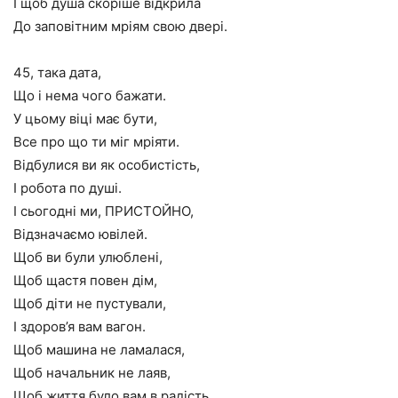
І щоб душа скоріше відкрила
До заповітним мріям свою двері.
45, така дата,
Що і нема чого бажати.
У цьому віці має бути,
Все про що ти міг мріяти.
Відбулися ви як особистість,
І робота по душі.
І сьогодні ми, ПРИСТОЙНО,
Відзначаємо ювілей.
Щоб ви були улюблені,
Щоб щастя повен дім,
Щоб діти не пустували,
І здоров’я вам вагон.
Щоб машина не ламалася,
Щоб начальник не лаяв,
Щоб життя було вам в радість,