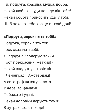
Ти, подруга, красива, мудра, добра,
Нехай любов нікуди не піде від тебе!
Нехай робота приносить удачу тобі,
Щоб чекало тебе краще в твоїй долі!
«Подруга, сорок п’ять тобі!»
Подруга, сорок п’ять тобі!
І ось сказала я собі:
«Подарунок подарую такий –
Тост прекрасний, меткий!»
Нехай впадуть до твоїх ніг
І Ленінград, і Амстердам!
А автограф на вагу золота.
У черзі всі фанати!
Побажаю і удачі.
Нехай чоловіки дарують тачки!
В хутрах і золоті ходи!