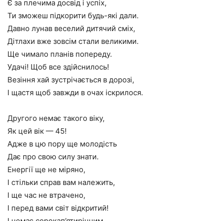
Є за плечима досвід і успіх,
Ти зможеш підкорити будь-які дали.
Давно лунав веселий дитячий сміх,
Дітлахи вже зовсім стали великими.
Ще чимало планів попереду.
Удачі! Щоб все здійснилось!
Везіння хай зустрічається в дорозі,
І щастя щоб завжди в очах іскрилося.
Другого немає такого віку,
Як цей вік — 45!
Адже в цю пору ще молодість
Дає про свою силу знати.
Енергії ще не міряно,
І стільки справ вам належить,
І ще час не втрачено,
І перед вами світ відкритий!
І немає сорокап’ятирічним