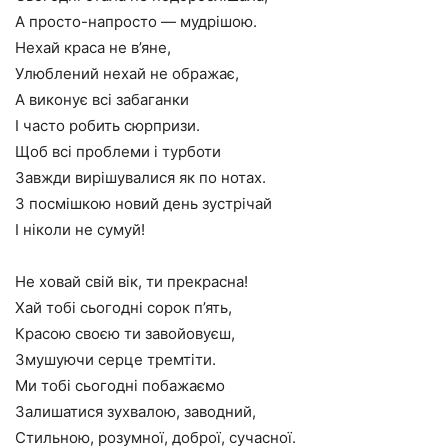
А просто-напросто — мудрішою.
Нехай краса не в’яне,
Улюблений нехай не ображає,
А виконує всі забаганки
І часто робить сюрпризи.
Щоб всі проблеми і турботи
Завжди вирішувалися як по нотах.
З посмішкою новий день зустрічай
І ніколи не сумуй!
Не ховай свій вік, ти прекрасна!
Хай тобі сьогодні сорок п’ять,
Красою своєю ти завойовуєш,
Змушуючи серце тремтіти.
Ми тобі сьогодні побажаємо
Залишатися зухвалою, заводний,
Стильною, розумної, доброї, сучасної.