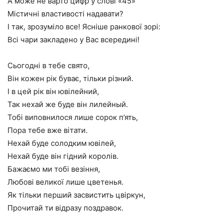
А може не варто цифр у слові «45»
Містичні властивості надавати?
І так, зрозуміло все! Ясніше ранкової зорі:
Всі чари закладено у Вас всередині!
Сьогодні в тебе свято,
Він кожен рік буває, тільки різний.
І в цей рік він ювілейний,
Так нехай же буде він лилейный.
Тобі виповнилося лише сорок п’ять,
Пора тебе вже вітати.
Нехай буде солодким ювілей,
Нехай буде він гідний королів.
Бажаємо ми тобі везіння,
Любові великої лише цветенья.
Як тільки перший засвистить цвіркун,
Прочитай ти відразу поздравок.