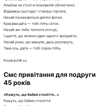
Альбом на столі в пожовклій обплетенні,
Відкриєш сьогодні і станеш гортати,
Нехай посміхаються дитячі фотки,
Красива дата — тобі п’ять соток.
Нехай же тебе теплота оточує,
І щастя, що можна один одного зрозуміти,
Нехай роки, що минули, десь розтануть,
Така ось, дата — тобі сорок п’ять.
PozdravOK.ru
Смс привітання для подруги
45 років
«Кажуть, що бабин століття…»
Кажуть, що бабин століття