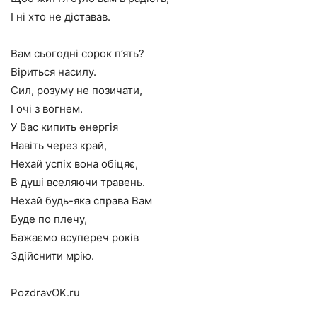
І ні хто не діставав.
Вам сьогодні сорок п’ять?
Віриться насилу.
Сил, розуму не позичати,
І очі з вогнем.
У Вас кипить енергія
Навіть через край,
Нехай успіх вона обіцяє,
В душі вселяючи травень.
Нехай будь-яка справа Вам
Буде по плечу,
Бажаємо всупереч років
Здійснити мрію.
PozdravOK.ru