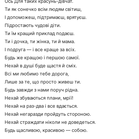
Ось Для таких красунь-дівчат.
Ти як сонечко всім людям світиш,
І допоможеш, підтримаєш, врятуєш.
Підростають чудові діти.
Ти їм кращий приклад подаєш.
Ти і дочка, ти жінка, ти й мама.
І подруга — і все краще за всіх.
Будь же кращою і першою самої.
Нехай в душі буде щастя й сміх.
Всі ми любимо тебе дорога,
Лише за те, що просто живеш ти.
Будь завжди з нами поруч рідна.
Нехай збуваються плани, мрії!
Нехай на раз-два і все вдається.
Нехай негаразди пройдуть стороною.
Нехай страждати ніколи не доведеться.
Будь щасливою, красивою — собою.