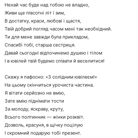
Нехай час буде над тобою не владно,
Живи ще півсотні літ і зим,
В достатку, краси, любові і щастя,
Твій добрий погляд часом мені так необхідний.
Ти для мене завжди була прикладом,
Спасибі тобі, старша сестриця.
Давай сьогодні відпочинемо душею і тілом
І в ювілей твій будемо співати й веселитися!
Скажу я пафосно: «З солідним ювілеєм!»
На цьому скінчиться урочиста частина.
Я вітати серйозно не вмію,
Зате вмію піднімати тости
За молоду, яскраву, круту,
Всього полтинник — жінки розквіт.
Дозволь, красуня, в щічку поцілую
І скромний подарую тобі презент.