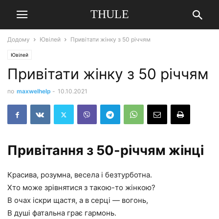
THULE
Додому
Ювілей
Привітати жінку з 50 річчям
Ювілей
Привітати жінку з 50 річчям
по
maxwelhelp
-
10.10.2021
Привітання з 50-річчям жінці
Красива, розумна, весела і безтурботна.
Хто може зрівнятися з такою-то жінкою?
В очах іскри щастя, а в серці — вогонь,
В душі фатальна грає гармонь.