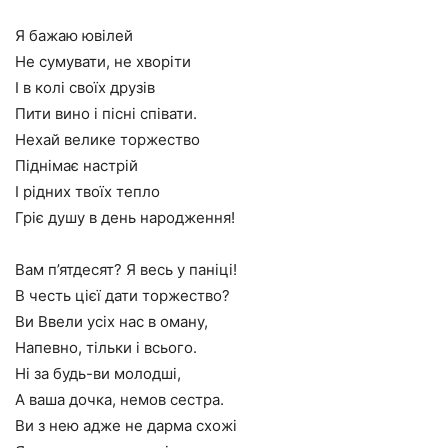
Я бажаю ювілей
Не сумувати, не хворіти
І в колі своїх друзів
Пити вино і пісні співати.
Нехай велике торжество
Піднімає настрій
І рідних твоїх тепло
Гріє душу в день народження!
Вам п’ятдесят? Я весь у паніці!
В честь цієї дати торжество?
Ви Ввели усіх нас в оману,
Напевно, тільки і всього.
Ні за будь-ви молодші,
А ваша дочка, немов сестра.
Ви з нею адже не дарма схожі