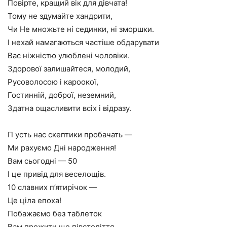
Повірте, кращий вік для дівчата!
Тому не здумайте хандрити,
Чи Не множьте ні сединки, ні зморшки.
І нехай намагаються частіше обдарувати
Вас ніжністю улюблені чоловіки.
Здорової залишайтеся, молодий,
Русоволосою і кароокої,
Гостинній, доброї, неземний,
Здатна ощасливити всіх і відразу.
П усть нас скептики пробачать —
Ми рахуємо Дні народження!
Вам сьогодні — 50
І це привід для веселощів.
10 славних п’ятирічок —
Це ціла епоха!
Побажаємо без таблеток
Вам прожити ще півстоліття.