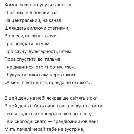
Комплекси всі сунути в зв’язку
І без них, під повний зал
На центральний, на канал.
Шляндать виляючи стегнами,
Волосся, не заплітаючи,
І розповідати всім їм
Про сауну, вульгарності, інтим.
Пора спустити всі гальма
І не дивитися, хто «проти», «за».
І будувати пики всім перехожим:
«А мені півстоліття, правда не схоже?».
В цей день на небі яскравіше світять зірки,
В цей день і п’ють вино і виголошують тости.
Ти сьогодні всіх прекрасніше і ніжніше,
Твій сьогодні свято — грандіозний ювілей!
Мить печалі нехай тебе не зустріне,