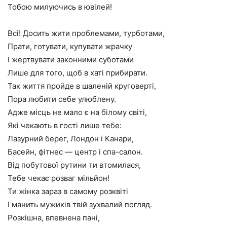
Тобою милуючись в ювілей!
Всі! Досить жити проблемами, турботами,
Прати, готувати, купувати жрачку
І жертвувати законними суботами
Лише для того, щоб в хаті прибирати.
Так життя пройде в шаленій круговерті,
Пора любити себе улюблену.
Адже місць не мало є на білому світі,
Які чекають в гості лише тебе:
Лазурний берег, Лондон і Канари,
Басейн, фітнес — центр і спа-салон.
Від побутової рутини ти втомилася,
Тебе чекає розваг мільйон!
Ти жінка зараз в самому розквіті
І манить мужиків твій зухвалий погляд.
Розкішна, впевнена пані,