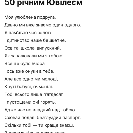
50 річним Ювілеєм
Моя улюблена подруга,
Давно ми вже знаємо один одного.
Я пам’ятаю час золоте
І дитинство наше бешкетне.
Освіта, школа, випускний.
Як запалювали ми з тобою!
Все це було вчора
І ось вже онуки в тебе.
Але все одно ми молоді,
Круті бабусі, очманілі.
Тобі всього лише п’ятдесят
І пустощами очі горять.
Адже час не владний над тобою.
Сховай подалі безглуздий паспорт.
Скільки тобі — ти краще знаєш.
З роками тільки розцвітаєш.