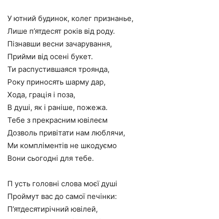
У ютний будинок, колег признанье,
Лише п’ятдесят років від роду.
Пізнавши весни зачарування,
Прийми від осені букет.
Ти распустившаяся троянда,
Року приносять шарму дар,
Хода, грація і поза,
В душі, як і раніше, пожежа.
Тебе з прекрасним ювілеєм
Дозволь привітати нам люблячи,
Ми компліментів не шкодуємо
Вони сьогодні для тебе.
П усть головні слова моєї душі
Проймут вас до самої печінки:
П’ятдесятирічний ювілей,