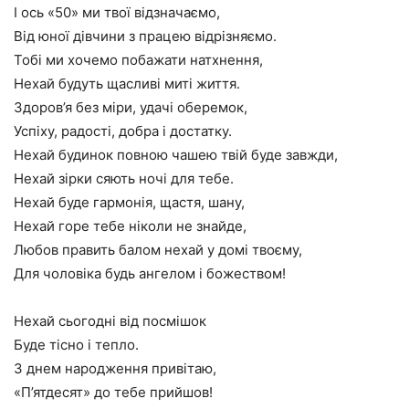
І ось «50» ми твої відзначаємо,
Від юної дівчини з працею відрізняємо.
Тобі ми хочемо побажати натхнення,
Нехай будуть щасливі миті життя.
Здоров’я без міри, удачі оберемок,
Успіху, радості, добра і достатку.
Нехай будинок повною чашею твій буде завжди,
Нехай зірки сяють ночі для тебе.
Нехай буде гармонія, щастя, шану,
Нехай горе тебе ніколи не знайде,
Любов править балом нехай у домі твоєму,
Для чоловіка будь ангелом і божеством!
Нехай сьогодні від посмішок
Буде тісно і тепло.
З днем народження привітаю,
«П’ятдесят» до тебе прийшов!