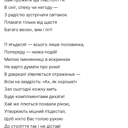
В сніг, спеку чи негоду —
З радістю зустрічати світанок.
Плакати тільки від щастя
Багато весен, зим і літ!
П ятьдесят — всього лише половинка,
Попереду — низка подій!
Милою іменинниці в искринках
Не варто думати про роки!
В дзеркалі з’являється отраженье —
Всім на заздрість: «Ах, як хороше!»
Зал сьогодні кожну мить
Буде компліментами дихати!
Хай же ллються похвали рікою,
Утворюють міцний п’єдестал,
Щоб ніхто Вас голою рукою
До століття так і не дістав!