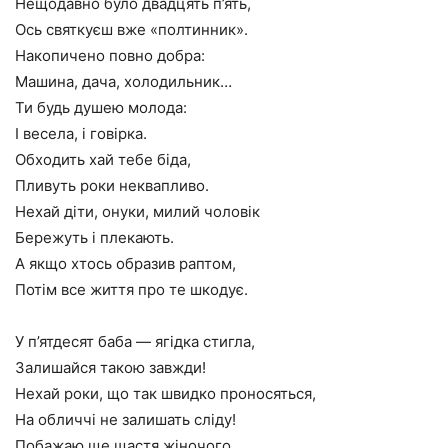
Нещодавно було двадцять п’ять,
Ось святкуєш вже «полтинник».
Накопичено повно добра:
Машина, дача, холодильник…
Ти будь душею молода:
І весела, і говірка.
Обходить хай тебе біда,
Пливуть роки неквапливо.
Нехай діти, онуки, милий чоловік
Бережуть і плекають.
А якщо хтось образив раптом,
Потім все життя про те шкодує.
У п’ятдесят баба — ягідка стигла,
Залишайся такою завжди!
Нехай роки, що так швидко проносяться,
На обличчі не залишать сліду!
Побажаю ще щастя жіночого,