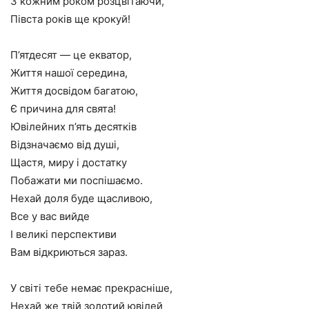
З кожним роком розцвітаючи,
Півста років ще крокуй!
П’ятдесят — це екватор,
Життя нашої середина,
Життя досвідом багатою,
Є причина для свята!
Ювілейних п’ять десятків
Відзначаємо від душі,
Щастя, миру і достатку
Побажати ми поспішаємо.
Нехай доля буде щасливою,
Все у вас вийде
І великі перспективи
Вам відкриються зараз.
У світі тебе немає прекрасніше,
Нехай же твій золотий ювілей