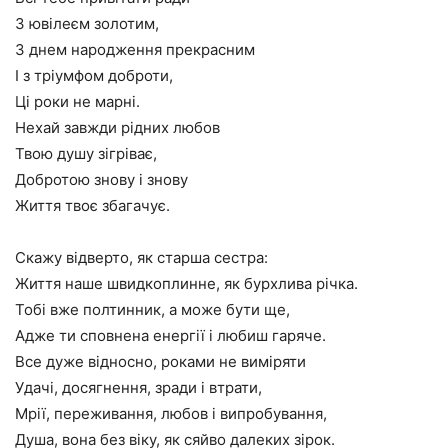
З ювілеєм золотим,
З днем народження прекрасним
І з тріумфом доброти,
Ці роки не марні.
Нехай завжди рідних любов
Твою душу зігріває,
Добротою знову і знову
Життя твоє збагачує.
Скажу відверто, як старша сестра:
Життя наше швидкоплинне, як бурхлива річка.
Тобі вже полтинник, а може бути ще,
Адже ти сповнена енергії і любиш гаряче.
Все дуже відносно, роками не виміряти
Удачі, досягнення, зради і втрати,
Мрії, переживання, любов і випробування,
Душа, вона без віку, як сяйво далеких зірок.