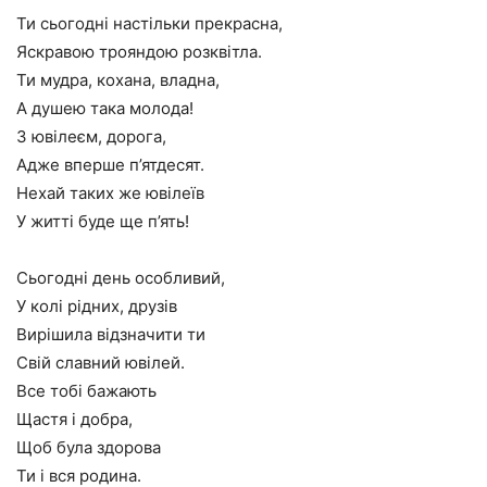
Ти сьогодні настільки прекрасна,
Яскравою трояндою розквітла.
Ти мудра, кохана, владна,
А душею така молода!
З ювілеєм, дорога,
Адже вперше п’ятдесят.
Нехай таких же ювілеїв
У житті буде ще п’ять!
Сьогодні день особливий,
У колі рідних, друзів
Вирішила відзначити ти
Свій славний ювілей.
Все тобі бажають
Щастя і добра,
Щоб була здорова
Ти і вся родина.