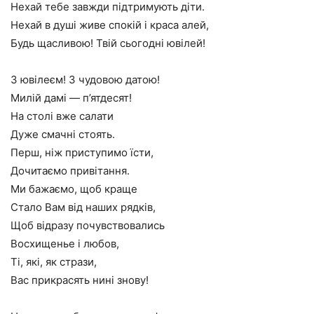
Нехай тебе завжди підтримують діти.
Нехай в душі живе спокій і краса алей,
Будь щасливою! Твій сьогодні ювілей!
З ювілеєм! З чудовою датою!
Милій дамі — п’ятдесят!
На столі вже салати
Дуже смачні стоять.
Перш, ніж приступимо їсти,
Дочитаємо привітання.
Ми бажаємо, щоб краще
Стало Вам від наших рядків,
Щоб відразу почувствовались
Восхищенье і любов,
Ті, які, як стрази,
Вас прикрасять нині знову!