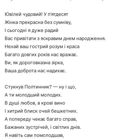
Ювілей чудовий! У п’ятдесят
Жінка прекрасна без сумніву,
І сьогодні я дуже радий
Вас привітати з яскравим днем народження.
Нехай ваш гострий розум і краса
Багато довгих років нас вражає.
Ви, як дороговказна зірка,
Ваша доброта нас надихає.
Стукнув Полтинник? — ну і що,
А ти молодший молодих.
В душі любов, в крові вино
І хитрий блиск очей бешкетних.
А попереду чекає багато справ,
Бажаних зустрічей, і світлих днів.
Я навіть сам помолодшав,