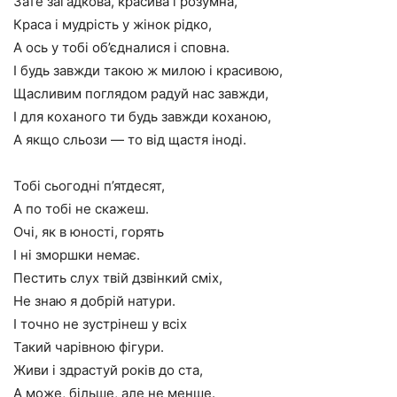
Зате загадкова, красива і розумна,
Краса і мудрість у жінок рідко,
А ось у тобі об’єдналися і сповна.
І будь завжди такою ж милою і красивою,
Щасливим поглядом радуй нас завжди,
І для коханого ти будь завжди коханою,
А якщо сльози — то від щастя іноді.
Тобі сьогодні п’ятдесят,
А по тобі не скажеш.
Очі, як в юності, горять
І ні зморшки немає.
Пестить слух твій дзвінкий сміх,
Не знаю я добрій натури.
І точно не зустрінеш у всіх
Такий чарівною фігури.
Живи і здрастуй років до ста,
А може, більше, але не менше.