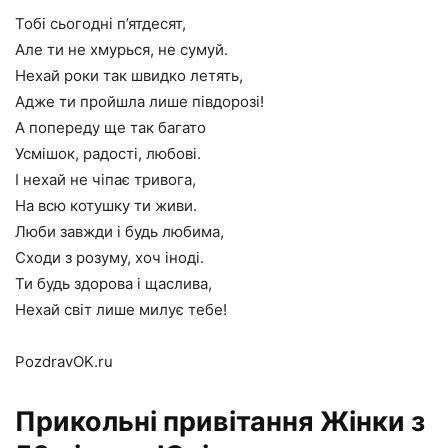
Тобі сьогодні п’ятдесят,
Але ти не хмурься, не сумуй.
Нехай роки так швидко летять,
Адже ти пройшла лише півдорозі!
А попереду ще так багато
Усмішок, радості, любові.
І нехай не чіпає тривога,
На всю котушку ти живи.
Люби завжди і будь любима,
Сходи з розуму, хоч іноді.
Ти будь здорова і щаслива,
Нехай світ лише милує тебе!
PozdravOK.ru
Прикольні привітання Жінки з