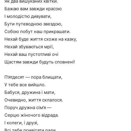
Як два вишуканих квітки.
Бажаю вам завжди красою
І молодістю дивувати,
Бути путеводною звездою,
Собою побут наш прикрашати.
Нехай буде життя схоже на казку,
Нехай збуваються мрії,
Нехай ваш пустотливі очі
Щастям завжди будуть сповнені!
П’ятдесят — пора блищати,
У тебе все вийшло.
Бабуся, дружина і мати,
Очевидно, життя склалося.
Поруч дружна сім’я —
Серцю жіночого відрада.
І колеги, і друзі,
Всі тебе привітати ради