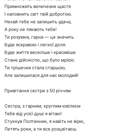
Примножить величезне щастя
І наповнить світ твій добротою.
Нехай тебе не залишить удача,
А року не лякають тебе!
Ти розумна, гарна — це значить
Буде яскравою і легкої доля.
Буде життя веселіше і красивіше
Стане дійсністю, що було мрією.
Ти трішечки стала старшою,
Але залишилася для нас молодий!
Привітання сестри з 50 річчям
Сестра, з гарним, круглим ювілеєм
Тебе від усієї душі я вітаю!
Стукнув Полтинник, я навіть не вірю,
Летять роки, а ти все розцвітаєш.