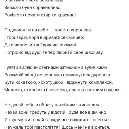
Вважаю буде справедливо,
Років сто почати старіти красиво!
Подивися ти на себе — просто королева
І тобі зараз пора відриватися сміливо.
Діти виросли твої красиві розумні
Потрібно від душі тепер любити себе щасливу.
Гуляти виляючи стегнами затишними вуличками
Розумній жінці не соромно прикинутися дурепою.
Бути кокеткою, хохотушкой і відкинути комплекси,
Модною, стильною і веселою, але під гострим соусом.
Не давай себе в образу нахабним і цинічним.
Нехай вони гребуть у відстій і буде все відмінно.
У твоєму житті хай завжди все виходить і клеїться
Неужель тобі півстоліття? Щось мені не віриться.