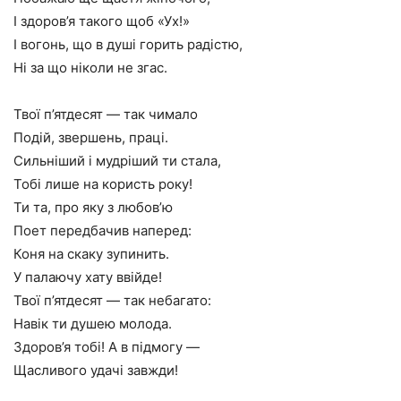
І здоров’я такого щоб «Ух!»
І вогонь, що в душі горить радістю,
Ні за що ніколи не згас.
Твої п’ятдесят — так чимало
Подій, звершень, праці.
Сильніший і мудріший ти стала,
Тобі лише на користь року!
Ти та, про яку з любов’ю
Поет передбачив наперед:
Коня на скаку зупинить.
У палаючу хату ввійде!
Твої п’ятдесят — так небагато:
Навік ти душею молода.
Здоров’я тобі! А в підмогу —
Щасливого удачі завжди!