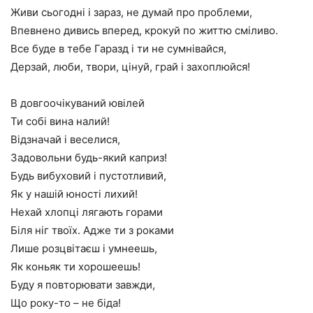
Живи сьогодні і зараз, не думай про проблеми,
Впевнено дивись вперед, крокуй по життю сміливо.
Все буде в тебе Гаразд і ти не сумнівайся,
Дерзай, люби, твори, цінуй, грай і захоплюйся!
В довгоочікуваний ювілей
Ти собі вина налий!
Відзначай і веселися,
Задовольни будь-який каприз!
Будь вибуховий і пустотливий,
Як у нашій юності лихий!
Нехай хлопці лягають горами
Біля ніг твоїх. Адже ти з роками
Лише розцвітаєш і умнеешь,
Як коньяк ти хорошеешь!
Буду я повторювати завжди,
Що року-то – не біда!