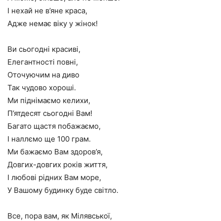
І нехай не в’яне краса,
Адже немає віку у жінок!
Ви сьогодні красиві,
Елегантності повні,
Оточуючим на диво
Так чудово хороші.
Ми піднімаємо келихи,
П’ятдесят сьогодні Вам!
Багато щастя побажаємо,
І наллємо ще 100 грам.
Ми бажаємо Вам здоров’я,
Довгих-довгих років життя,
І любові рідних Вам море,
У Вашому будинку буде світло.
Все, пора вам, як Мілявської,