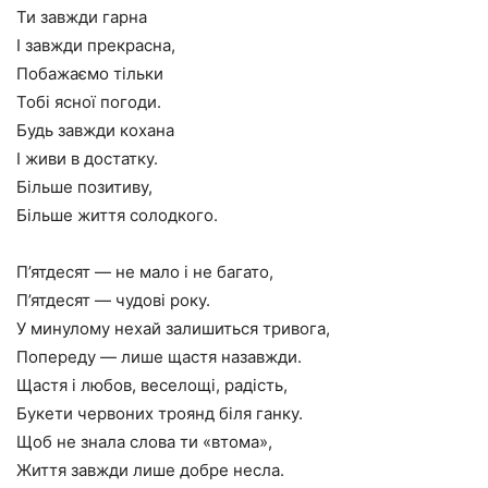
Ти завжди гарна
І завжди прекрасна,
Побажаємо тільки
Тобі ясної погоди.
Будь завжди кохана
І живи в достатку.
Більше позитиву,
Більше життя солодкого.
П’ятдесят — не мало і не багато,
П’ятдесят — чудові року.
У минулому нехай залишиться тривога,
Попереду — лише щастя назавжди.
Щастя і любов, веселощі, радість,
Букети червоних троянд біля ганку.
Щоб не знала слова ти «втома»,
Життя завжди лише добре несла.