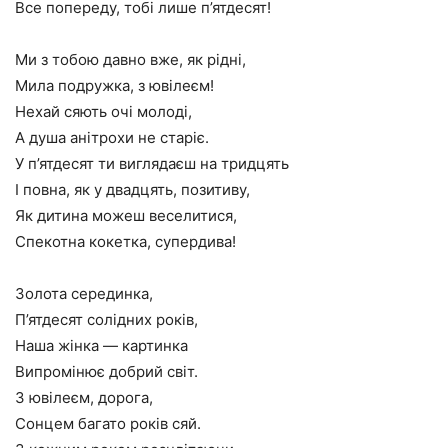
Все попереду, тобі лише п’ятдесят!
Ми з тобою давно вже, як рідні,
Мила подружка, з ювілеєм!
Нехай сяють очі молоді,
А душа анітрохи не старіє.
У п’ятдесят ти виглядаєш на тридцять
І повна, як у двадцять, позитиву,
Як дитина можеш веселитися,
Спекотна кокетка, супердива!
Золота серединка,
П’ятдесят солідних років,
Наша жінка — картинка
Випромінює добрий світ.
З ювілеєм, дорога,
Сонцем багато років сяй.