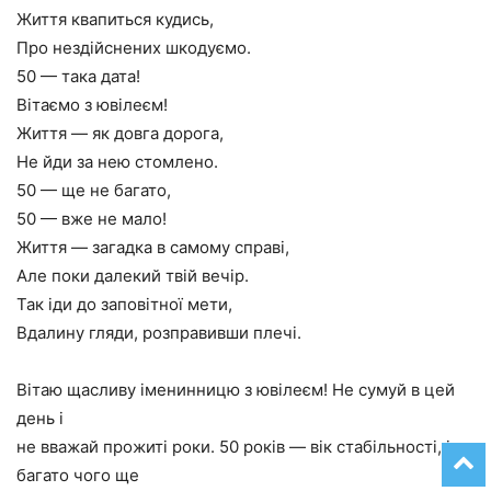
Життя квапиться кудись,
Про нездійснених шкодуємо.
50 — така дата!
Вітаємо з ювілеєм!
Життя — як довга дорога,
Не йди за нею стомлено.
50 — ще не багато,
50 — вже не мало!
Життя — загадка в самому справі,
Але поки далекий твій вечір.
Так іди до заповітної мети,
Вдалину гляди, розправивши плечі.
Вітаю щасливу іменинницю з ювілеєм! Не сумуй в цей
день і
не вважай прожиті роки. 50 років — вік стабільності, і
багато чого ще