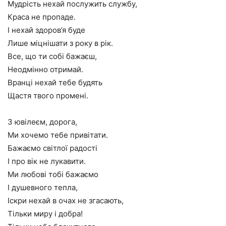
Мудрість нехай послужить службу,
Краса не пропаде.
І нехай здоров’я буде
Лише міцнішати з року в рік.
Все, що ти собі бажаєш,
Неодмінно отримай.
Вранці нехай тебе будять
Щастя твого промені.
З ювілеєм, дорога,
Ми хочемо тебе привітати.
Бажаємо світлої радості
І про вік не лукавити.
Ми любові тобі бажаємо
І душевного тепла,
Іскри нехай в очах не згасають,
Тільки миру і добра!