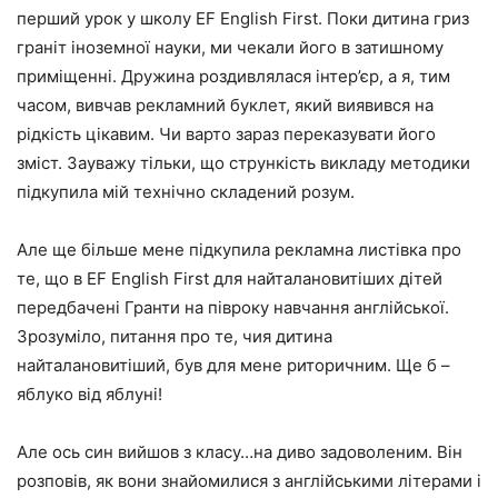
перший урок у школу EF English First. Поки дитина гриз
граніт іноземної науки, ми чекали його в затишному
приміщенні. Дружина роздивлялася інтер’єр, а я, тим
часом, вивчав рекламний буклет, який виявився на
рідкість цікавим. Чи варто зараз переказувати його
зміст. Зауважу тільки, що стрункість викладу методики
підкупила мій технічно складений розум.
Але ще більше мене підкупила рекламна листівка про
те, що в EF English First для найталановитіших дітей
передбачені
Гранти на півроку навчання англійської
.
Зрозуміло, питання про те, чия дитина
найталановитіший, був для мене риторичним. Ще б –
яблуко від яблуні!
Але ось син вийшов з класу…на диво задоволеним. Він
розповів, як вони знайомилися з англійськими літерами і