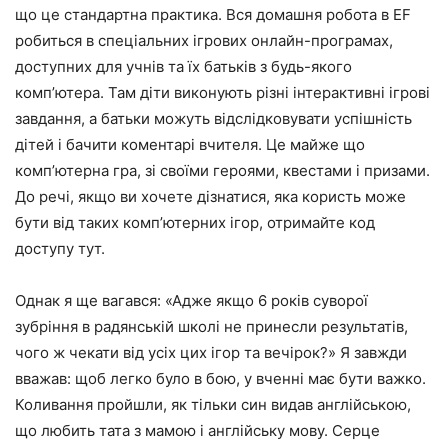
що це стандартна практика. Вся домашня робота в EF
робиться в спеціальних ігрових онлайн-програмах,
доступних для учнів та їх батьків з будь-якого
комп’ютера. Там діти виконують різні інтерактивні ігрові
завдання, а батьки можуть відслідковувати успішність
дітей і бачити коментарі вчителя. Це майже що
комп’ютерна гра, зі своїми героями, квестами і призами.
До речі, якщо ви хочете дізнатися, яка користь може
бути від таких комп’ютерних ігор,
отримайте код
доступу тут
.
Однак я ще вагався:
«Адже якщо 6 років суворої
зубріння в радянській школі не принесли результатів,
чого ж чекати від усіх цих ігор та вечірок?»
Я завжди
вважав: щоб легко було в бою, у вченні має бути важко.
Коливання пройшли, як тільки син видав англійською,
що любить тата з мамою і англійську мову. Серце