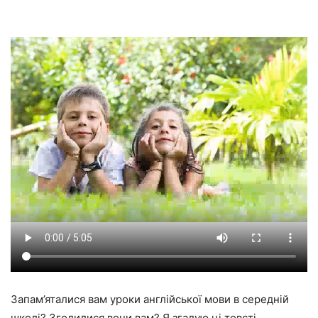
Запам’яталися вам уроки англійської мови в середній
школі? Згодилися вони вам? Я згадую ці товсті