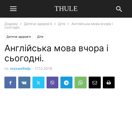
THULE
Додому
Дитяче здоров'я
Діти
Англійська мова вчора і
сьогодні.
Дитяче здоров'я
Діти
Англійська мова вчора і
сьогодні.
по
maxwelhelp
-
17.12.2018