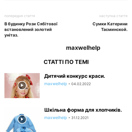
попередня стаття
наступна стаття
В будинку Рози Сябітової
Сумки Катерини
встановлений золотий
Тасминской.
унітаз.
maxwelhelp
СТАТТІ ПО ТЕМІ
Дитячий конкурс краси.
maxwelhelp
-
04.02.2022
Шкільна форма для хлопчиків.
maxwelhelp
-
31.12.2021