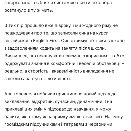
загартованого в боях з системою освіти інженера
розтануло в ту ж мить.
З тих пір пройшло вже півроку, і ми жодного разу не
пошкодували про те, що записали сина на курси
англійської в English First. Син отримує п’ятірки в школі і
з задоволенням ходить на заняття після школи.
Виявилося, що поєднувати приємне з корисним – тобто
одержувати знання в комфортній і веселій обстановці –
реально, а строгість і академічність викладання не
завжди гарантує ефективності.
Але головне, я побачив принципово новий підхід до
викладання: відкритий, сучасний, динамічний. І на
прикладі цих змін у підходах до навчання, я можу
бачити, як в тому ж напрямку змінюється світ. На зміну
громіздким підручниками і тетрадям з червоними