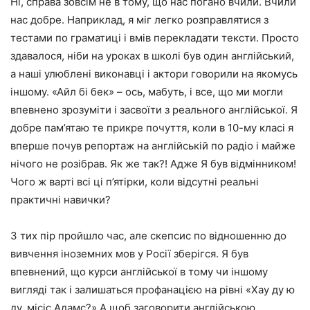
Ні, справа зовсім не в тому, що нас погано вчили. Вчили
нас добре. Наприклад, я міг легко розправлятися з
тестами по граматиці і вмів перекладати тексти. Просто
здавалося, ніби на уроках в школі був один англійський,
а наші улюблені виконавці і актори говорили на якомусь
іншому.
«Айл бі бек»
– ось, мабуть, і все, що ми могли
впевнено зрозуміти і засвоїти з реального англійської. Я
добре пам’ятаю те прикре почуття, коли в 10-му класі я
вперше почув репортаж на англійській по радіо і майже
нічого не розібрав. Як же так?! Адже Я був відмінником!
Чого ж варті всі ці п’ятірки, коли відсутні реальні
практичні навички?
З тих пір пройшло час, але скепсис по відношенню до
вивчення іноземних мов у Росії зберігся. Я був
впевнений, що курси англійської в тому чи іншому
вигляді так і залишаться профанацією на рівні
«Хау ду ю
ду, місіс Адамс?»
А щоб
заговорити
англійською,