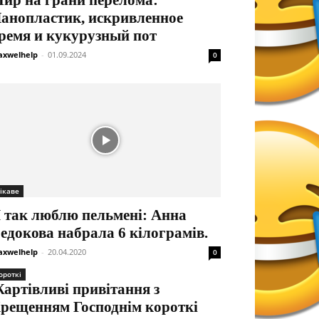
ир на грани перелома:
анопластик, искривленное
ремя и кукурузный пот
xwelhelp
-
01.09.2024
0
ікаве
 так люблю пельмені: Анна
едокова набрала 6 кілограмів.
xwelhelp
-
20.04.2020
0
ороткі
артівливі привітання з
рещенням Господнім короткі