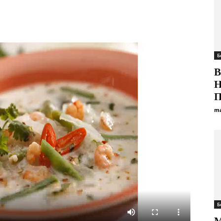
Б
В
Н
П
ma
Б