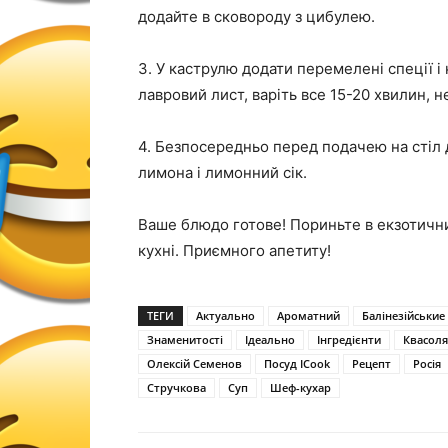
додайте в сковороду з цибулею.
3. У каструлю додати перемелені спеції і
лавровий лист, варіть все 15-20 хвилин,
4. Безпосередньо перед подачею на стіл 
лимона і лимонний сік.
Ваше блюдо готове! Пориньте в екзотичн
кухні. Приємного апетиту!
ТЕГИ
Актуально
Ароматний
Балінезійськие
Знаменитості
Ідеально
Інгредієнти
Квасоля
Олексій Семенов
Посуд ICook
Рецепт
Росія
Стручкова
Суп
Шеф-кухар