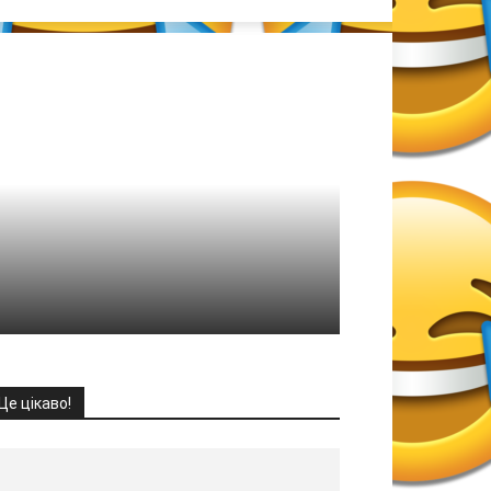
Це цікаво!