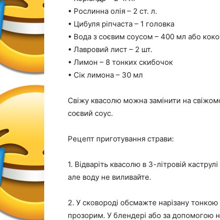
• Рослинна олія – 2 ст. л.
• Цибуля ріпчаста – 1 головка
• Вода з соєвим соусом – 400 мл або кок
• Лавровий лист – 2 шт.
• Лимон – 8 тонких скибочок
• Сік лимона – 30 мл
Свіжу квасолю можна замінити на свіжом
соєвий соус.
Рецепт приготування страви:
1. Відваріть квасолю в 3-літровій каструлі 
але воду не виливайте.
2. У сковороді обсмажте нарізану тонкою
прозорим. У блендері або за допомогою но