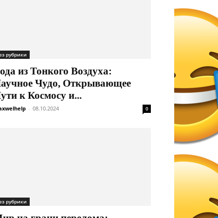
ез рубрики
ода из Тонкого Воздуха:
аучное Чудо, Открывающее
ути к Космосу и...
xwelhelp
-
08.10.2024
0
ез рубрики