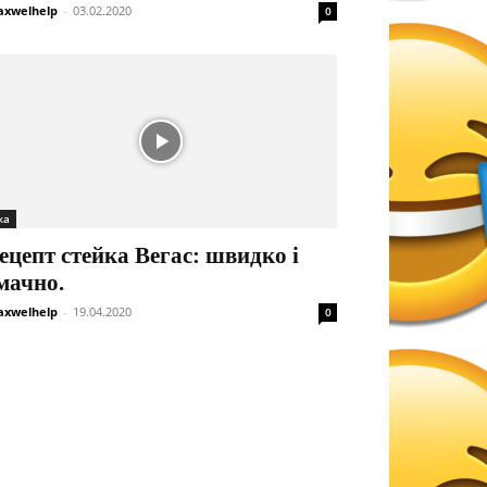
xwelhelp
-
03.02.2020
0
жа
ецепт стейка Вегас: швидко і
мачно.
xwelhelp
-
19.04.2020
0