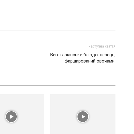
наступна стаття
Вегетаріанське блюдо: перець,
фарширований овочами.