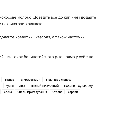
 кокосове молоко. Доведіть все до кипіння і додайте
 не накриваючи кришкою.
додайте креветки і квасоля, а також часточки
ий шматочок балинезийского раю прямо у себе на
Експерт
З креветками
Зірки шоу-бізнесу
Кухня
Літо
Ніжний,Екзотичний
Новини шоу-бізнесу
Спека
Спосіб приготування
Страва
Страви