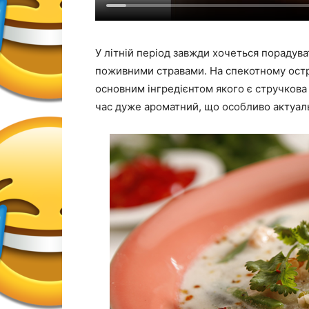
У літній період завжди хочеться порадува
поживними стравами. На спекотному остр
основним інгредієнтом якого є стручкова 
час дуже ароматний, що особливо актуаль