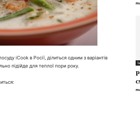
ma
суду iCook в Росії, ділиться одним з варіантів
Ї
льно підійде для теплої пори року.
Р
с
иться:
ma