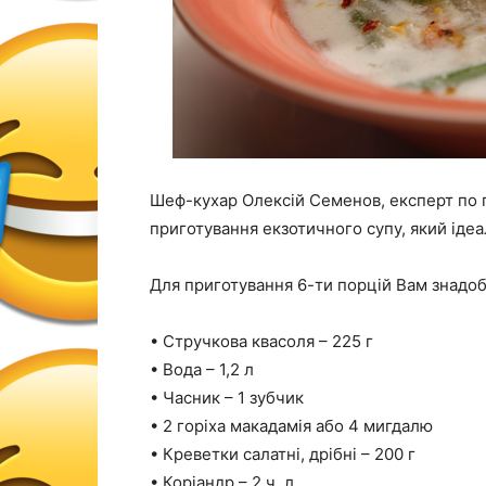
Шеф-кухар Олексій Семенов, експерт по по
приготування екзотичного супу, який ідеа
Для приготування 6-ти порцій Вам знадоб
• Стручкова квасоля – 225 г
• Вода – 1,2 л
• Часник – 1 зубчик
• 2 горіха макадамія або 4 мигдалю
• Креветки салатні, дрібні – 200 г
• Коріандр – 2 ч. л.