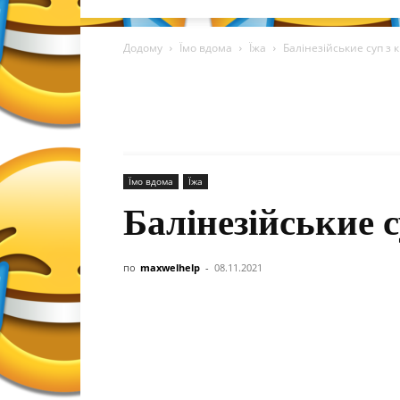
Додому
Їмо вдома
Їжа
Балінезійськие суп з 
Їмо вдома
Їжа
Балінезійськие с
по
maxwelhelp
-
08.11.2021