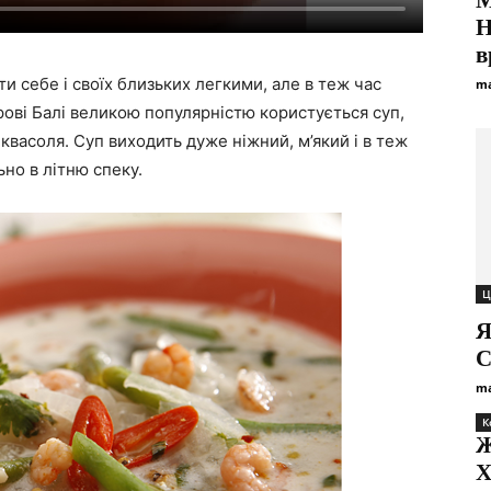
М
Н
в
ти себе і своїх близьких легкими, але в теж час
ma
ові Балі великою популярністю користується суп,
квасоля. Суп виходить дуже ніжний, м’який і в теж
но в літню спеку.
Ц
Я
С
ma
К
Ж
Х