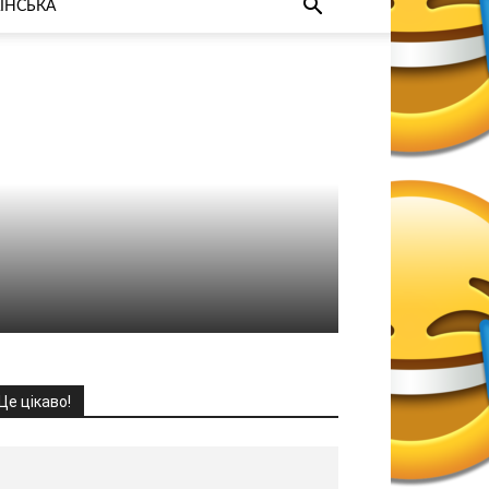
ЇНСЬКА
Це цікаво!