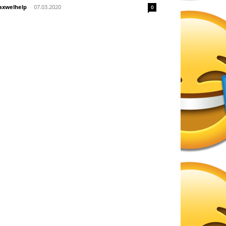
xwelhelp
-
07.03.2020
0