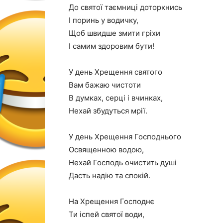
До святої таємниці доторкнись
І поринь у водичку,
Щоб швидше змити гріхи
І самим здоровим бути!
У день Хрещення святого
Вам бажаю чистоти
В думках, серці і вчинках,
Нехай збудуться мрії.
У день Хрещення Господнього
Освященною водою,
Нехай Господь очистить душі
Дасть надію та спокій.
На Хрещення Господнє
Ти іспей святої води,