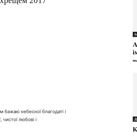
охрещем 2017
Б
А
і
ma
м бажаю небесної благодаті і
, чистої любові і
Д
К