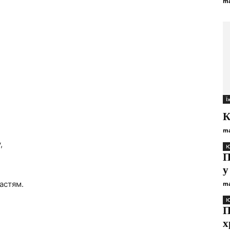
ma
Ї
К
ma
,
Ю
П
у
астям.
ma
Ю
П
х