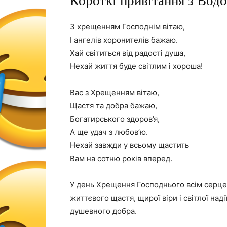
Короткі привітання з Вод
З хрещенням Господнім вітаю,
І ангелів хоронителів бажаю.
Хай світиться від радості душа,
Нехай життя буде світлим і хороша!
Вас з Хрещенням вітаю,
Щастя та добра бажаю,
Богатирського здоров’я,
А ще удач з любов’ю.
Нехай завжди у всьому щастить
Вам на сотню років вперед.
У день Хрещення Господнього всім серце
життєвого щастя, щирої віри і світлої надії
душевного добра.