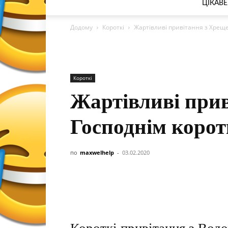
ЦІКАВЕ
Додому
Короткі
Жартівливі привітання з Хрещ
Короткі
Жартівливі при
Господнім корот
по
maxwelhelp
-
03.02.2020