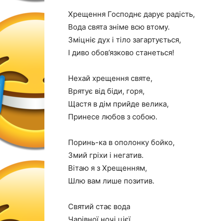
Хрещення Господнє дарує радість,
Вода свята зніме всю втому.
Зміцніє дух і тіло загартується,
І диво обов’язково станеться!
Нехай хрещення святе,
Врятує від біди, горя,
Щастя в дім прийде велика,
Принесе любов з собою.
Поринь-ка в ополонку бойко,
Змий гріхи і негатив.
Вітаю я з Хрещенням,
Шлю вам лише позитив.
Святий стає вода
Чарівної ночі цієї,