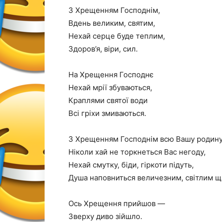
З Хрещенням Господнім,
Вдень великим, святим,
Нехай серце буде теплим,
Здоров’я, віри, сил.
На Хрещення Господнє
Нехай мрії збуваються,
Краплями святої води
Всі гріхи змиваються.
З Хрещенням Господнім всю Вашу родину
Ніколи хай не торкнеться Вас негоду,
Нехай смутку, біди, гіркоти підуть,
Душа наповниться величезним, світлим щ
Ось Хрещення прийшов —
Зверху диво зійшло.