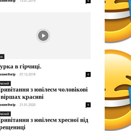
xwelhelp
-
15.01.2019
0
жа
урка в гірчиці.
xwelhelp
-
07.12.2018
0
вілей
ривітання з ювілеєм чоловікові
 віршах красиві
xwelhelp
-
21.01.2020
0
вілей
ривітання з ювілеєм хресної від
рещениці