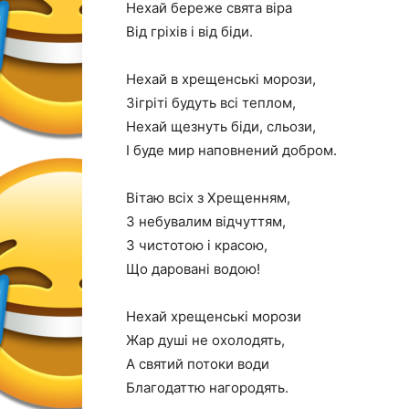
Нехай береже свята віра
Від гріхів і від біди.
Нехай в хрещенські морози,
Зігріті будуть всі теплом,
Нехай щезнуть біди, сльози,
І буде мир наповнений добром.
Вітаю всіх з Хрещенням,
З небувалим відчуттям,
З чистотою і красою,
Що даровані водою!
Нехай хрещенські морози
Жар душі не охолодять,
А святий потоки води
Благодаттю нагородять.