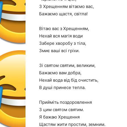
З Хрещенням вітаємо вас,
Бажаємо щастя, світла!
Вітаю вас з Хрещенням,
Нехай вся магія води
Забере хворобу з тіла,
Змиє ваші всі гріхи.
Зі святом святим, великим,
Бажаємо вам добра,
Нехай вода від бід очистить,
В душі принесе тепла.
Прийміть поздоровлення
З цим святом святим.
Я бажаю Хрещення
Щастям жити простим, земним.