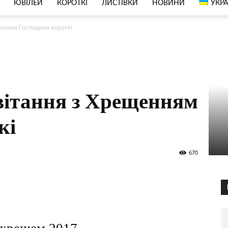
ЮВІЛЕЙ
КОРОТКІ
ЛИСТІВКИ
НОВИНИ
УКРА
енням Господнім короткі
вітання з Хрещенням
кі
670