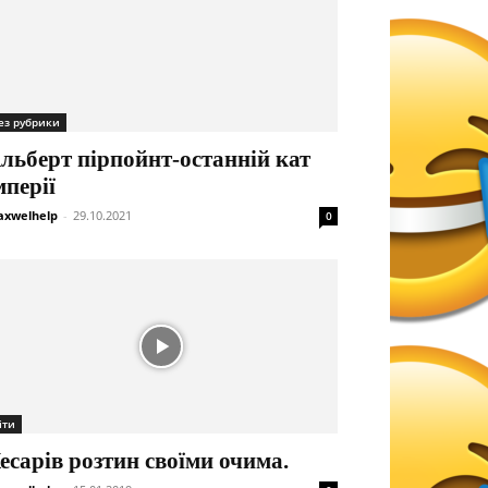
ез рубрики
льберт пірпойнт-останній кат
мперії
xwelhelp
-
29.10.2021
0
іти
есарів розтин своїми очима.