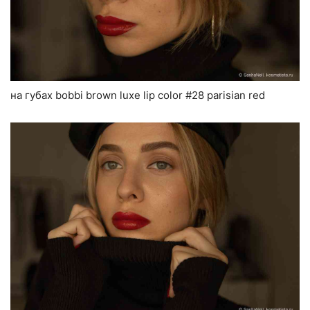
на губах bobbi brown luxe lip color #28 parisian red