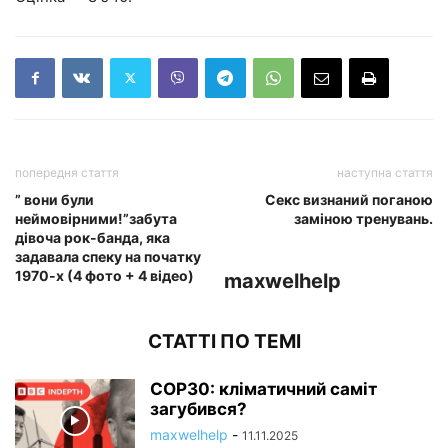
попередня стаття
наступна стаття
” вони були
Секс визнаний поганою
неймовірними!”забута
заміною тренувань.
дівоча рок-банда, яка
задавала спеку на початку
1970-х (4 фото + 4 відео)
maxwelhelp
СТАТТІ ПО ТЕМІ
COP30: кліматичний саміт
загубився?
maxwelhelp
-
11.11.2025