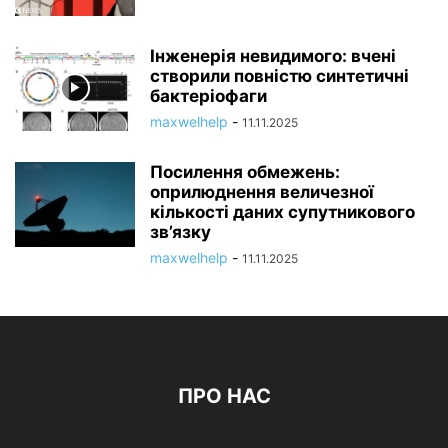
Інженерія невидимого: вчені
створили повністю синтетичні
бактеріофаги
maxwelhelp
-
11.11.2025
Посилення обмежень:
оприлюднення величезної
кількості даних супутникового
зв’язку
maxwelhelp
-
11.11.2025
ПРО НАС