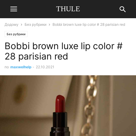
THULE
Додому
Без рубрики
Bobbi brown luxe lip color # 28 parisian red
Без рубрики
Bobbi brown luxe lip color #
28 parisian red
по
maxwelhelp
-
22.10.2021