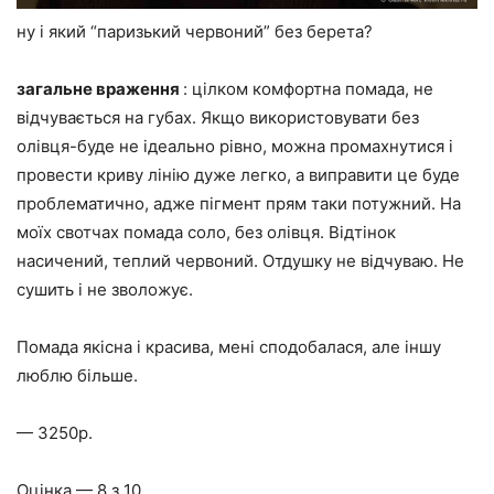
ну і який “паризький червоний” без берета?
загальне враження
: цілком комфортна помада, не
відчувається на губах. Якщо використовувати без
олівця-буде не ідеально рівно, можна промахнутися і
провести криву лінію дуже легко, а виправити це буде
проблематично, адже пігмент прям таки потужний. На
моїх свотчах помада соло, без олівця. Відтінок
насичений, теплий червоний. Отдушку не відчуваю. Не
сушить і не зволожує.
Помада якісна і красива, мені сподобалася, але іншу
люблю більше.
— 3250р.
Оцінка — 8 з 10.