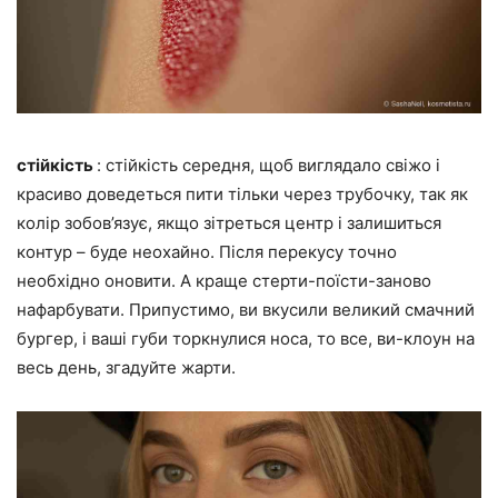
стійкість
: стійкість середня, щоб виглядало свіжо і
красиво доведеться пити тільки через трубочку, так як
колір зобов’язує, якщо зітреться центр і залишиться
контур – буде неохайно. Після перекусу точно
необхідно оновити. А краще стерти-поїсти-заново
нафарбувати. Припустимо, ви вкусили великий смачний
бургер, і ваші губи торкнулися носа, то все, ви-клоун на
весь день, згадуйте жарти.