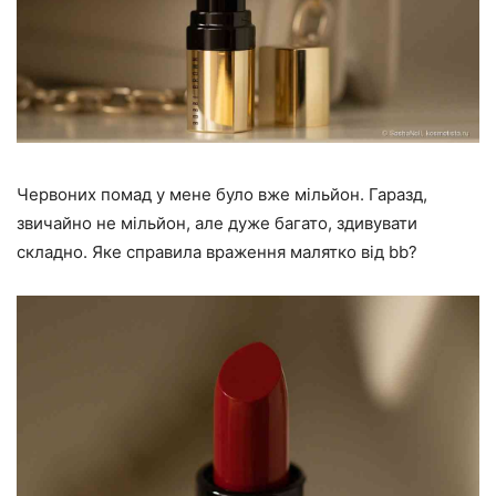
Червоних помад у мене було вже мільйон. Гаразд,
звичайно не мільйон, але дуже багато, здивувати
складно. Яке справила враження малятко від bb?