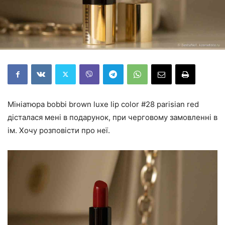
Мініатюра bobbi brown luxe lip color #28 parisian red
дісталася мені в подарунок, при черговому замовленні в
ім. Хочу розповісти про неї.