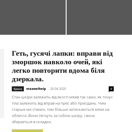
Геть, гусячі лапки: вправи від
зморшок навколо очей, які
легко повторити вдома біля
дзеркала.
maxwelhelp
-
20.04.2020
Краса
0
Стан шкіри залежить від якості мязів так само, як тонус
тіла залежить від вправ на прес або присідань. Чим
старше ми стаємо, тим більше затискаються мязи на
обличчі. Вони тягнуть за собою шкіру, і вона
збирається в складки.