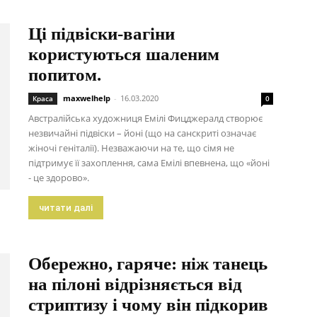
Ці підвіски-вагіни
користуються шаленим
попитом.
maxwelhelp
-
16.03.2020
Краса
0
Австралійська художниця Емілі Фицджералд створює
незвичайні підвіски – йоні (що на санскриті означає
жіночі геніталії). Незважаючи на те, що сімя не
підтримує її захоплення, сама Емілі впевнена, що «йоні
- це здорово».
читати далі
Обережно, гаряче: ніж танець
на пілоні відрізняється від
стриптизу і чому він підкорив