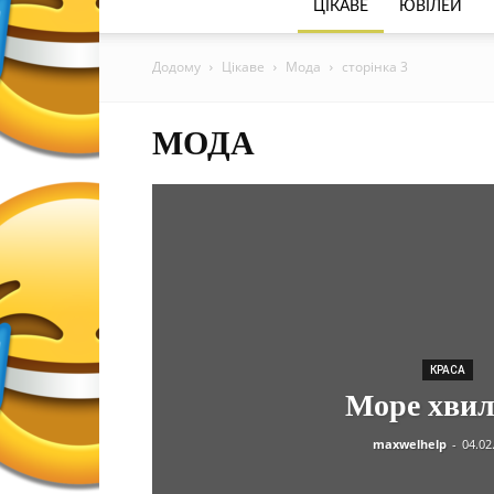
ЦІКАВЕ
ЮВІЛЕЙ
Додому
Цікаве
Мода
сторінка 3
МОДА
КРАСА
Море хвил
maxwelhelp
-
04.02