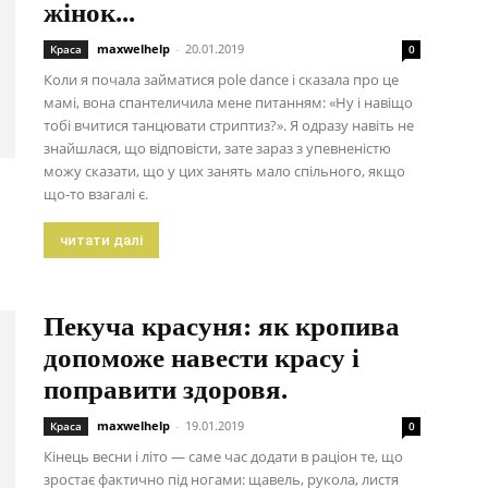
жінок...
maxwelhelp
-
20.01.2019
Краса
0
Коли я почала займатися рole dance і сказала про це
мамі, вона спантеличила мене питанням: «Ну і навіщо
тобі вчитися танцювати стриптиз?». Я одразу навіть не
знайшлася, що відповісти, зате зараз з упевненістю
можу сказати, що у цих занять мало спільного, якщо
що-то взагалі є.
читати далі
Пекуча красуня: як кропива
допоможе навести красу і
поправити здоровя.
maxwelhelp
-
19.01.2019
Краса
0
Кінець весни і літо — саме час додати в раціон те, що
зростає фактично під ногами: щавель, рукола, листя