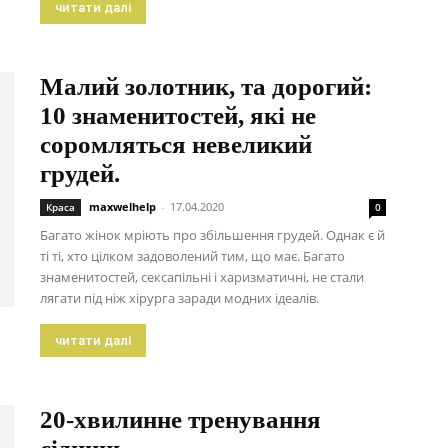
читати далі
Малий золотник, та дорогий:
10 знаменитостей, які не
соромляться невеликий
грудей.
maxwelhelp
-
17.04.2020
Краса
0
Багато жінок мріють про збільшення грудей. Однак є й
ті ті, хто цілком задоволений тим, що має. Багато
знаменитостей, сексапільні і харизматичні, не стали
лягати під ніж хірурга заради модних ідеалів.
читати далі
20-хвилинне тренування