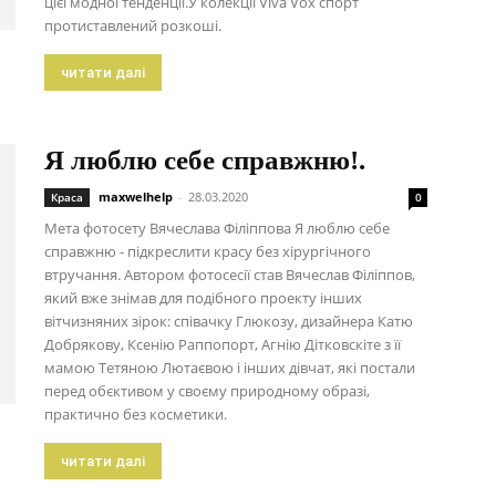
цієї модної тенденції.У колекції Viva Vox спорт
протиставлений розкоші.
читати далі
Я люблю себе справжню!.
maxwelhelp
-
28.03.2020
Краса
0
Мета фотосету Вячеслава Філіппова Я люблю себе
справжню - підкреслити красу без хірургічного
втручання. Автором фотосесії став Вячеслав Філіппов,
який вже знімав для подібного проекту інших
вітчизняних зірок: співачку Глюкозу, дизайнера Катю
Добрякову, Ксенію Раппопорт, Агнію Дітковскіте з її
мамою Тетяною Лютаєвою і інших дівчат, які постали
перед обєктивом у своєму природному образі,
практично без косметики.
читати далі