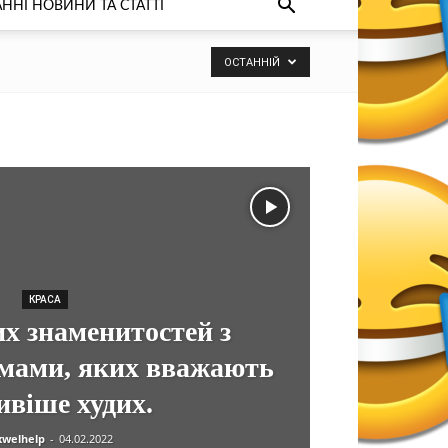
ННІ НОВИНИ ТА СТАТТІ
ОСТАННІЙ
КРАСА
их знаменитостей з
ами, яких вважають
ивіше худих.
welhelp
-
04.02.2022