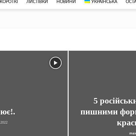
КОРОТКІ
ЛИСТІВКИ
НОВИНИ
УКРАЇНСЬКА
ОСТА
5 російськ
ює!.
пишними форм
крас
.2022
max