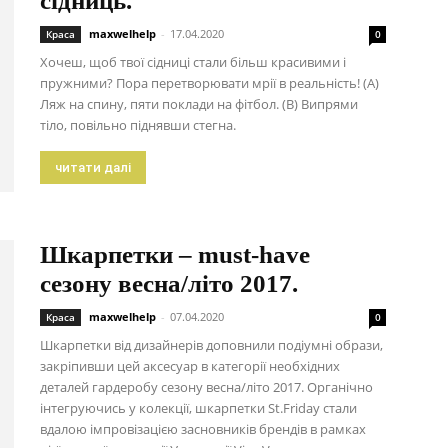
сідниць.
maxwelhelp
-
17.04.2020
Краса
0
Хочеш, щоб твої сідниці стали більш красивими і
пружними? Пора перетворювати мрії в реальність! (А)
Ляж на спину, пяти поклади на фітбол. (В) Випрями
тіло, повільно піднявши стегна.
читати далі
Шкарпетки – must-have
сезону весна/літо 2017.
maxwelhelp
-
07.04.2020
Краса
0
Шкарпетки від дизайнерів доповнили подіумні образи,
закріпивши цей аксесуар в категорії необхідних
деталей гардеробу сезону весна/літо 2017. Органічно
інтегруючись у колекції, шкарпетки St.Friday стали
вдалою імпровізацією засновників брендів в рамках