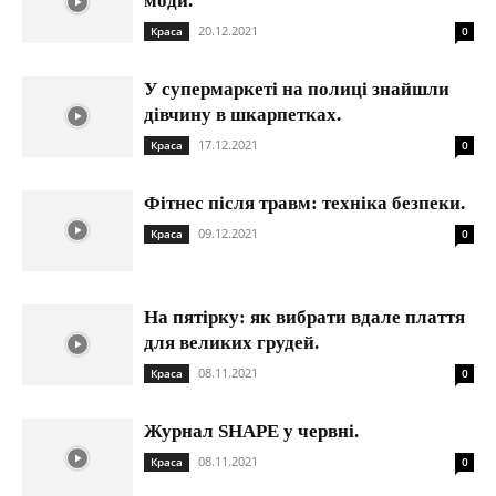
моди.
20.12.2021
Краса
0
У супермаркеті на полиці знайшли
дівчину в шкарпетках.
17.12.2021
Краса
0
Фітнес після травм: техніка безпеки.
09.12.2021
Краса
0
На пятірку: як вибрати вдале плаття
для великих грудей.
08.11.2021
Краса
0
Журнал SHAPE у червні.
08.11.2021
Краса
0