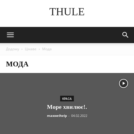
THULE
Додому
Цікаве
Мода
МОДА
КРАСА
Море хвилює!.
maxwelhelp
-
04.02.2022