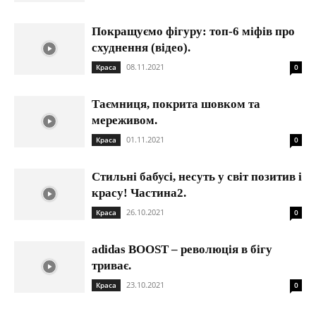
Покращуємо фігуру: топ-6 міфів про
схуднення (відео).
08.11.2021
Краса
0
Таємниця, покрита шовком та
мереживом.
01.11.2021
Краса
0
Стильні бабусі, несуть у світ позитив і
красу! Частина2.
26.10.2021
Краса
0
adidas BOOST – революція в бігу
триває.
23.10.2021
Краса
0