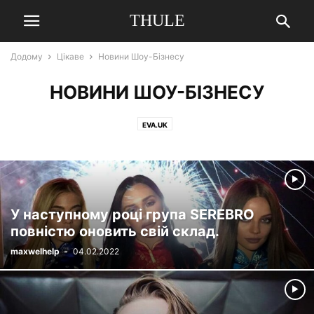
THULE
Додому
Цікаве
Новини Шоу-Бізнесу
НОВИНИ ШОУ-БІЗНЕСУ
EVA.UK
У наступному році група SEREBRO
повністю оновить свій склад.
maxwelhelp
-
04.02.2022