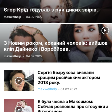
Єгор Крід годував з рук диких звірів.
maxwelhelp
-
04.02.2022
З Новим роком, коханий чоловік: вийшов
кліп Дайнеко і Воробйова.
maxwelhelp
-
04.02.2022
Сергія Безрукова визнали
кращим російським актором
2018 року.
maxwelhelp
-
04.02.2022
Я була чесна з Максимом:
Собчак розповіла про стосунки з
Віторганом.