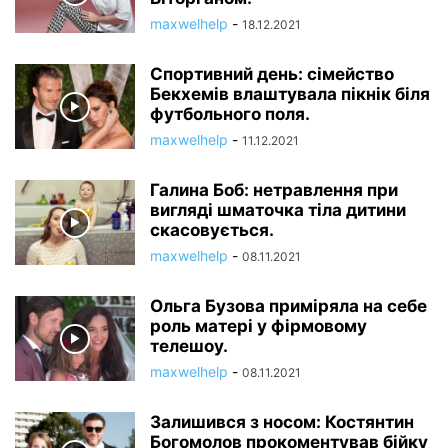
maxwelhelp
-
18.12.2021
Спортивний день: сімейство
Бекхемів влаштувала пікнік біля
футбольного поля.
maxwelhelp
-
11.12.2021
Галина Боб: нетравлення при
вигляді шматочка тіла дитини
скасовується.
maxwelhelp
-
08.11.2021
Ольга Бузова приміряла на себе
роль матері у фірмовому
телешоу.
maxwelhelp
-
08.11.2021
Залишився з носом: Костянтин
Богомолов прокоментував бійку