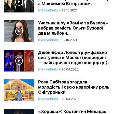
з Максимом Віторганом.
maxwelhelp
-
23.10.2021
Учасник шоу «Заміж за Бузову»
вибрав замість Ольги Бузової
два мільйони...
maxwelhelp
-
07.10.2021
Дженніфер Лопес тріумфально
виступила в Москві (всередині
— найгарячіші відео концерту!).
maxwelhelp
-
20.04.2020
Роза Сябітова згадала
молодість і свою новорічну роль
Снігуроньки.
maxwelhelp
-
20.04.2020
«Хороша»: Костянтин Меладзе