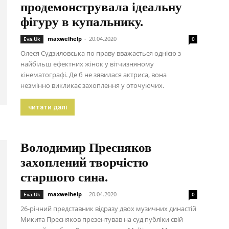
продемонструвала ідеальну
фігуру в купальнику.
maxwelhelp
-
20.04.2020
Eva.Uk
0
Олеся Судзиловська по праву вважається однією з
найбільш ефектних жінок у вітчизняному
кінематографі. Де б не зявилася актриса, вона
незмінно викликає захоплення у оточуючих.
читати далі
Володимир Пресняков
захоплений творчістю
старшого сина.
maxwelhelp
-
20.04.2020
Eva.Uk
0
26-річний представник відразу двох музичних династій
Микита Пресняков презентував на суд публіки свій