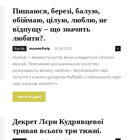
Пишаюся, березі, балую,
обіймаю, цілую, люблю, не
відпущу – що значить
любити?.
maxwelhelp
-
20.04.2020
Eva.Uk
0
Любов — велике почуття, вона складається з безлічі
емоцій. Пояснення цих маленьких почуттях
розкривають велику «люблю». Висловлюйте свої
почуття з кожної цукеркою Raffaello з обмеженою серії
«Що означає любити?»
читати далі
Декрет Лєри Кудрявцевої
тривав всього три тижні.