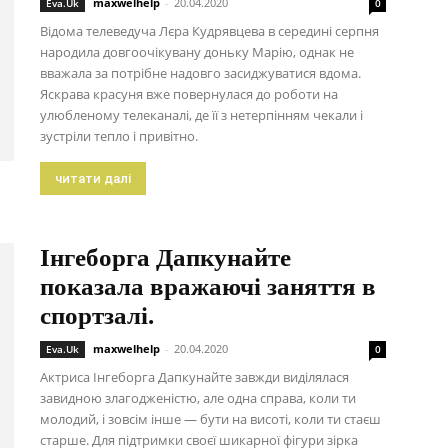
maxwelhelp
-
20.04.2020
Eva.Uk
0
Відома телеведуча Лєра Кудрявцева в середині серпня
народила довгоочікувану доньку Марію, однак не
вважала за потрібне надовго засиджуватися вдома.
Яскрава красуня вже повернулася до роботи на
улюбленому телеканалі, де її з нетерпінням чекали і
зустріли тепло і привітно.
читати далі
Інгеборга Дапкунайте
показала вражаючі заняття в
спортзалі.
maxwelhelp
-
20.04.2020
Eva.Uk
0
Актриса Інгеборга Дапкунайте завжди виділялася
завидною злагодженістю, але одна справа, коли ти
молодий, і зовсім інше — бути на висоті, коли ти стаєш
старше. Для підтримки своєї шикарної фігури зірка