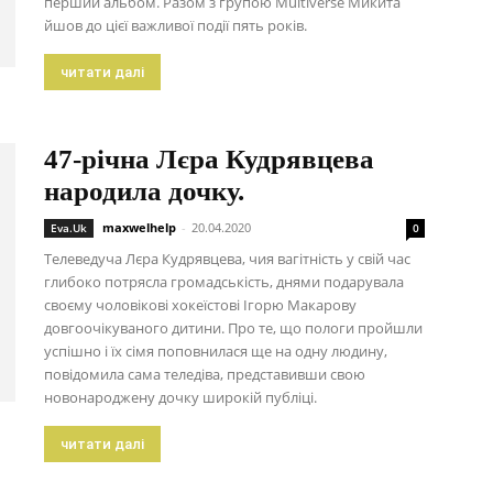
перший альбом. Разом з групою Multiverse Микита
йшов до цієї важливої події пять років.
читати далі
47-річна Лєра Кудрявцева
народила дочку.
maxwelhelp
-
20.04.2020
Eva.Uk
0
Телеведуча Лєра Кудрявцева, чия вагітність у свій час
глибоко потрясла громадськість, днями подарувала
своєму чоловікові хокеїстові Ігорю Макарову
довгоочікуваного дитини. Про те, що пологи пройшли
успішно і їх сімя поповнилася ще на одну людину,
повідомила сама теледіва, представивши свою
новонароджену дочку широкій публіці.
читати далі