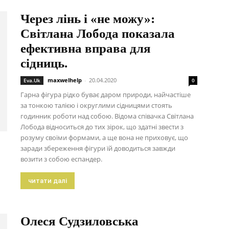
Через лінь і «не можу»:
Світлана Лобода показала
ефективна вправа для
сідниць.
maxwelhelp
-
20.04.2020
Eva.Uk
0
Гарна фігура рідко буває даром природи, найчастіше
за тонкою талією і округлими сідницями стоять
годинник роботи над собою. Відома співачка Світлана
Лобода відноситься до тих зірок, що здатні звести з
розуму своїми формами, а ще вона не приховує, що
заради збереження фігури їй доводиться завжди
возити з собою еспандер.
читати далі
Олеся Судзиловська