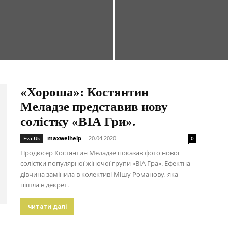
«Хороша»: Костянтин
Меладзе представив нову
солістку «ВІА Гри».
maxwelhelp
-
20.04.2020
Eva.Uk
0
Продюсер Костянтин Меладзе показав фото нової
солістки популярної жіночої групи «ВІА Гра». Ефектна
дівчина замінила в колективі Мішу Романову, яка
пішла в декрет.
читати далі