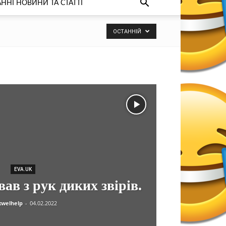
ННІ НОВИНИ ТА СТАТТІ
ОСТАННІЙ
EVA.UK
вав з рук диких звірів.
welhelp
-
04.02.2022