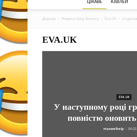
ЦІКАВЕ
ЮВІЛЕЙ
Додому
Новини Шоу-Бізнесу
Eva.Uk
сторінка
EVA.UK
EVA.UK
У наступному році 
повністю оновить 
maxwelhelp
-
04.02