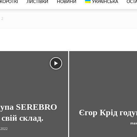
КОРОТКІ
ЛИСТІВКИ
НОВИНИ
УКРАЇНСЬКА
ОСТА
 2
група SEREBRO
Єгор Крід году
свій склад.
max
.2022