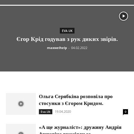
EVA.UK
Єгор Крід годував з рук диких звірів.
maxwelhelp
-
04.02.2022
Ольга Серябкіна розповіла про
стосунки з Єгором Кридом.
19.04.2020
Eva.Uk
0
«А ще журналіст»: дружину Андрія