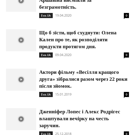
Аршавіна висміяли за
безграмотність.
19.04.2020
Eva.Uk
0
Що б зїсти, щоб схуднути: Олена
Кален про те, як розподіляти
продукти протягом дня.
09.04.2020
Eva.Uk
0
Актори фільму «Весілля кращого
друга» зібралися разом через 22 роки
після зйомок.
15.01.2019
Eva.Uk
0
Дженніфер Лопес і Алекс Родрігес
влаштували вечірку на честь
заручин.
25.12.2018
Eva.Uk
0