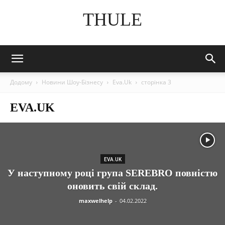
THULE
Додому
Новини Шоу-Бізнесу
Eva.Uk
сторінка 3
EVA.UK
EVA.UK
У наступному році група SEREBRO повністю
оновить свій склад.
maxwelhelp
-
04.02.2022