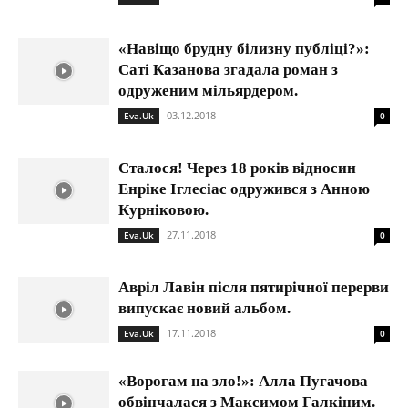
«Навіщо брудну білизну публіці?»:
Саті Казанова згадала роман з
одруженим мільярдером.
03.12.2018
Eva.Uk
0
Сталося! Через 18 років відносин
Енріке Іглесіас одружився з Анною
Курніковою.
27.11.2018
Eva.Uk
0
Авріл Лавін після пятирічної перерви
випускає новий альбом.
17.11.2018
Eva.Uk
0
«Ворогам на зло!»: Алла Пугачова
обвінчалася з Максимом Галкіним.