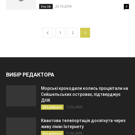
23.10.2018
Eva.Uk
0
1
2
3
ВИБІР РЕДАКТОРА
Морські крокодили колись процвітали на
Сейшельських островах, підтверджує
ДНК
12.02.2026
Без рубрики
Квантова телепортація досягнута через
живу лінію Інтернету
11.02.2026
Без рубрики