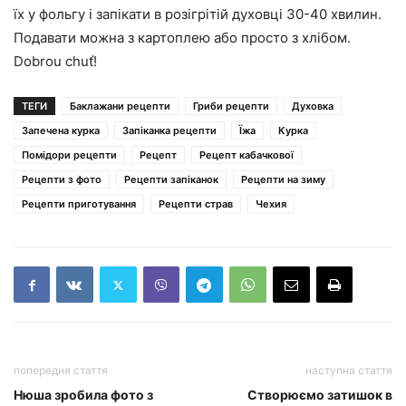
їх у фольгу і запікати в розігрітій духовці 30-40 хвилин.
Подавати можна з картоплею або просто з хлібом.
Dobrou chuť!
ТЕГИ
Баклажани рецепти
Гриби рецепти
Духовка
Запечена курка
Запіканка рецепти
Їжа
Курка
Помідори рецепти
Рецепт
Рецепт кабачкової
Рецепти з фото
Рецепти запіканок
Рецепти на зиму
Рецепти приготування
Рецепти страв
Чехия
попередня стаття
наступна стаття
Нюша зробила фото з
Створюємо затишок в