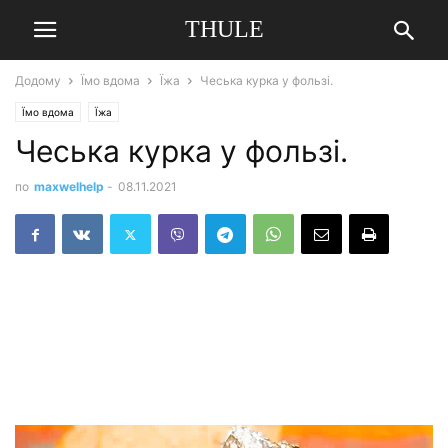
THULE
Додому
Їмо вдома
Їжа
Чеська курка у фользі.
Їмо вдома
Їжа
Чеська курка у фользі.
по
maxwelhelp
-
08.11.2021