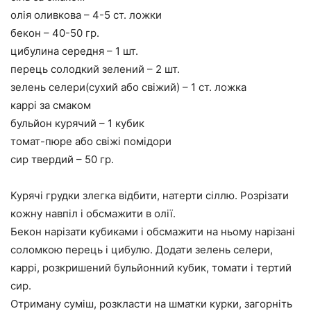
олія оливкова – 4-5 ст. ложки
бекон – 40-50 гр.
цибулина середня – 1 шт.
перець солодкий зелений – 2 шт.
зелень селери(сухий або свіжий) – 1 ст. ложка
каррі за смаком
бульйон курячий – 1 кубик
томат-пюре або свіжі помідори
сир твердий – 50 гр.
Курячі грудки злегка відбити, натерти сіллю. Розрізати
кожну навпіл і обсмажити в олії.
Бекон нарізати кубиками і обсмажити на ньому нарізані
соломкою перець і цибулю. Додати зелень селери,
каррі, розкришений бульйонний кубик, томати і тертий
сир.
Отриману суміш, розкласти на шматки курки, загорніть