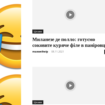
Цікаве
Миланезе де полло: готуємо
соковите куряче філе в паніровц
maxwelhelp
-
08.11.2021
Цікаве