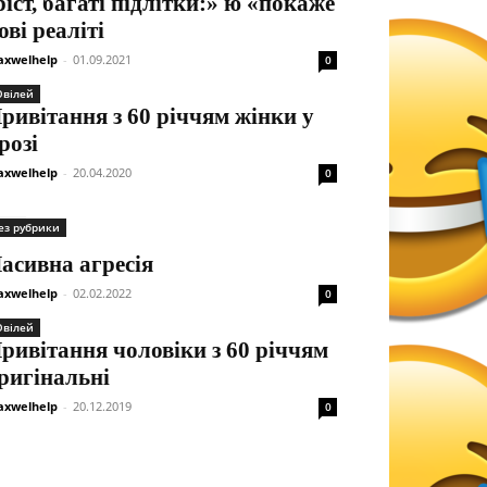
ріст, багаті підлітки:» ю «покаже
ові реаліті
xwelhelp
-
01.09.2021
0
вілей
ривітання з 60 річчям жінки у
розі
xwelhelp
-
20.04.2020
0
ез рубрики
асивна агресія
xwelhelp
-
02.02.2022
0
вілей
ривітання чоловіки з 60 річчям
ригінальні
xwelhelp
-
20.12.2019
0