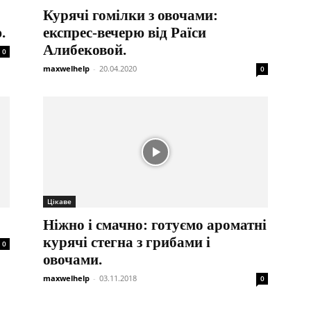
Курячі гомілки з овочами:
.
експрес-вечерю від Раїси
Алибековой.
0
maxwelhelp
-
20.04.2020
0
Цікаве
Ніжно і смачно: готуємо ароматні
курячі стегна з грибами і
0
овочами.
maxwelhelp
-
03.11.2018
0