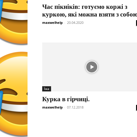
Час пікніків: готуємо коржі з
куркою, які можна взяти з собою
maxwelhelp
-
20.04.2020
Їжа
Курка в гірчиці.
maxwelhelp
-
07.12.2018