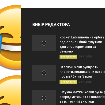
ВИБІР РЕДАКТОРА
Rocket Lab вивела на орбіту
радіолокаційний супутник
для спостереження за
Землею
08.11.2025
Без рубрики
Старіючі зірки руйнують
планети, викликаючи питан
про майбутнє Землі
08.11.2025
Без рубрики
Штучна матка: новий рубіж 
репродуктивних технологія
та їхні етичні виклики