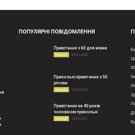
ПОПУЛЯРНІ ПОВІДОМЛЕННЯ
П
Привітання з 60 для мами
Б
04.03.2020
Ювілей
Ц
Ю
Ї
Прикольні привітання з 50
річчям
Л
03.03.2020
Ювілей
ня
З
П
Привітання на 40 років
чоловікові прикольні
Д
у
23.09.2021
Ювілей
Б
х