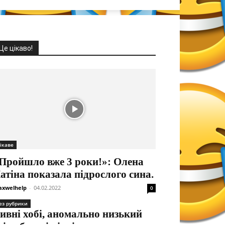
Це цікаво!
ікаве
Пройшло вже 3 роки!»: Олена
атіна показала підрослого сина.
xwelhelp
-
04.02.2022
0
ез рубрики
ивні хобі, аномально низький