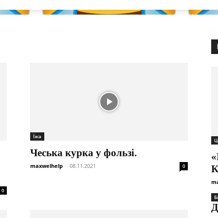
Їжа
Ц
Чеська курка у фользі.
«
maxwelhelp
-
08.11.2021
0
К
ma
0
Б
Д