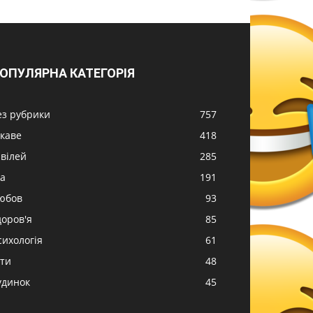
ОПУЛЯРНА КАТЕГОРІЯ
ез рубрики
757
ікаве
418
вілей
285
жа
191
юбов
93
доров'я
85
сихологія
61
іти
48
удинок
45