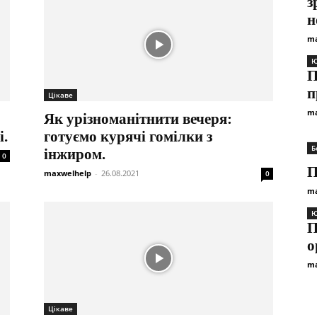
з
н
ma
Ю
П
п
Цікаве
ma
Як урізноманітнити вечеря:
і.
готуємо курячі гомілки з
Б
інжиром.
0
П
maxwelhelp
-
26.08.2021
0
ma
Ю
П
о
ma
Цікаве