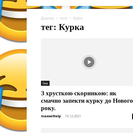
Додому
теги
Курка
тег: Курка
Їжа
З хрусткою скоринкою: як
смачно запекти курку до Нового
року.
maxwelhelp
-
16.12.2021