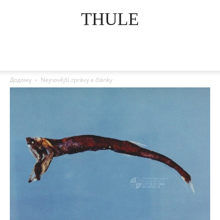
THULE
Додому
Nejnovější zprávy a články