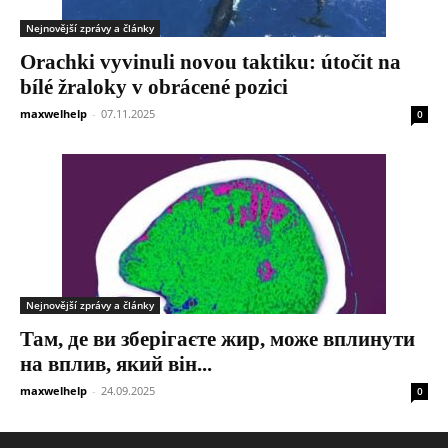
Nejnovější zprávy a články
Orachki vyvinuli novou taktiku: útočit na
bílé žraloky v obrácené pozici
maxwelhelp
-
07.11.2025
0
Nejnovější zprávy a články
Там, де ви зберігаєте жир, може вплинути
на вплив, який він...
maxwelhelp
-
24.09.2025
0