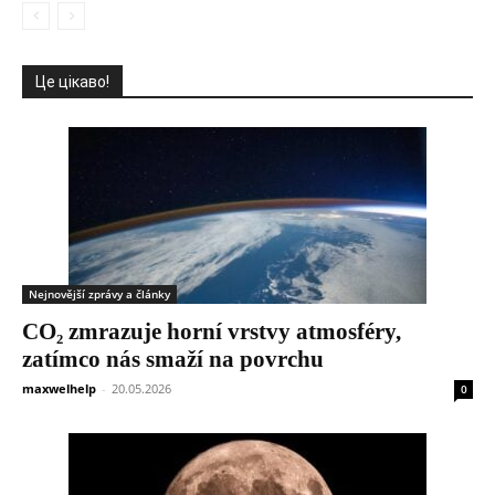
Це цікаво!
Nejnovější zprávy a články
CO₂ zmrazuje horní vrstvy atmosféry,
zatímco nás smaží na povrchu
maxwelhelp
-
20.05.2026
0