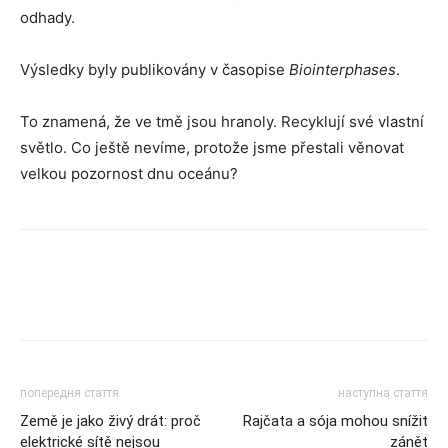
odhady.
Výsledky byly publikovány v časopise
Biointerphases
.
To znamená, že ve tmě jsou hranoly. Recyklují své vlastní
světlo. Co ještě nevíme, protože jsme přestali věnovat
velkou pozornost dnu oceánu?
попередня стаття
наступна стаття
Země je jako živý drát: proč
Rajčata a sója mohou snížit
elektrické sítě nejsou
zánět