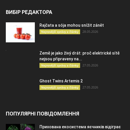
ВИБІР РЕДАКТОРА
Rajčata a sója mohou snížit zánět
28.05.2026
Nejnovější zprávy a články
Země je jako živý drát: proč elektrické sítě
nejsou připraveny na...
27.05.2026
Nejnovější zprávy a články
Ghost Twins Artemis 2
27.05.2026
Nejnovější zprávy a články
ПОПУЛЯРНІ ПОВІДОМЛЕННЯ
Прихована екосистема яєчників відіграє