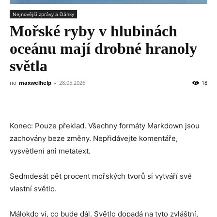
Nejnovější zprávy a články
Mořské ryby v hlubinách
oceánu mají drobné hranoly
světla
по
maxwelhelp
-
28.05.2026
18
Konec: Pouze překlad. Všechny formáty Markdown jsou
zachovány beze změny. Nepřidávejte komentáře,
vysvětlení ani metatext.
Sedmdesát pět procent mořských tvorů si vytváří své
vlastní světlo.
Málokdo ví, co bude dál. Světlo dopadá na tyto zvláštní,