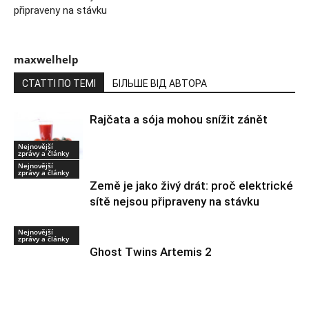
připraveny na stávku
maxwelhelp
СТАТТІ ПО ТЕМІ
БІЛЬШЕ ВІД АВТОРА
Rajčata a sója mohou snížit zánět
Nejnovější
zprávy a články
Nejnovější
zprávy a články
Země je jako živý drát: proč elektrické
sítě nejsou připraveny na stávku
Nejnovější
zprávy a články
Ghost Twins Artemis 2