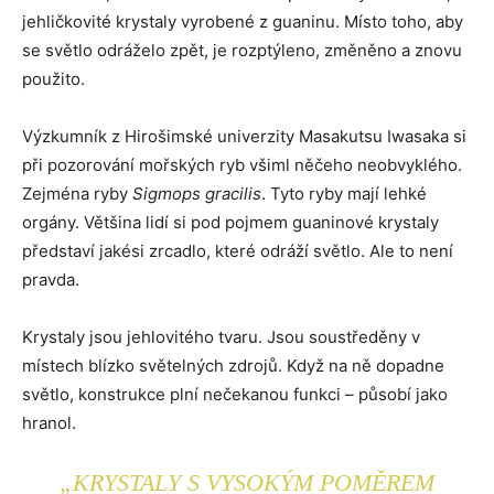
jehličkovité krystaly vyrobené z guaninu. Místo toho, aby
se světlo odráželo zpět, je rozptýleno, změněno a znovu
použito.
Výzkumník z Hirošimské univerzity Masakutsu Iwasaka si
při pozorování mořských ryb všiml něčeho neobvyklého.
Zejména ryby
Sigmops gracilis
. Tyto ryby mají lehké
orgány. Většina lidí si pod pojmem guaninové krystaly
představí jakési zrcadlo, které odráží světlo. Ale to není
pravda.
Krystaly jsou jehlovitého tvaru. Jsou soustředěny v
místech blízko světelných zdrojů. Když na ně dopadne
světlo, konstrukce plní nečekanou funkci – působí jako
hranol.
„KRYSTALY S VYSOKÝM POMĚREM