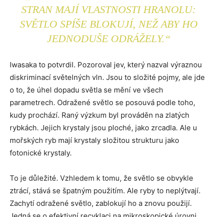
STRAN MAJÍ VLASTNOSTI HRANOLU:
SVĚTLO SPÍŠE BLOKUJÍ, NEŽ ABY HO
JEDNODUŠE ODRÁŽELY.“
Iwasaka to potvrdil. Pozoroval jev, který nazval výraznou
diskriminací světelných vln. Jsou to složité pojmy, ale jde
o to, že úhel dopadu světla se mění ve všech
parametrech. Odražené světlo se posouvá podle toho,
kudy prochází. Raný výzkum byl prováděn na zlatých
rybkách. Jejich krystaly jsou ploché, jako zrcadla. Ale u
mořských ryb mají krystaly složitou strukturu jako
fotonické krystaly.
To je důležité. Vzhledem k tomu, že světlo se obvykle
ztrácí, stává se špatným použitím. Ale ryby to neplýtvají.
Zachytí odražené světlo, zablokují ho a znovu použijí.
Jedná se o efektivní recyklaci na mikroskopické úrovni.