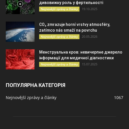
дивовижну роль у фертильності
19.10.2025
Nejnovější zprávy a články
CO₂ zmrazuje horní vrstvy atmosféry,
zatímco nás smaží na povrchu
20.05.2026
Nejnovější zprávy a články
Менструальна кров: невичерпне джерело
інформації для медичної діагностики
15.07.2025
Nejnovější zprávy a články
ПОПУЛЯРНА КАТЕГОРІЯ
Nejnovější zprávy a články
1067