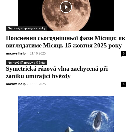
Nejnovější zprávy a články
Пояснення сьогоднішньої фази Місяця: як
виглядатиме Місяць 15 жовтня 2025 року
maxwelhelp
-
21.10.2025
0
Nejnovější zprávy a články
Symetrická rázová vlna zachycená při
zániku umírající hvězdy
maxwelhelp
-
13.11.2025
0