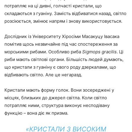
потрапляє на ці дивні, голчасті кристали, що
складаються з гуаніну. Замість відбиватися назад, світло
розсіюється, змінює напрям і знову використовується.
Дослідник із Університету Хіросіми Масакуцу Івасака
помітив щось незвичайне під час спостереження за
морськими рибами. Особливо риба
Sigmops gracilis
. Ці
риби мають світлові органи. Більшість людей думають,
що кристали з гуаніну є свого роду дзеркалами, що
відбивають світло. Але це негаразд.
Кристали мають форму голок. Вони зосереджені у
місцях, близьких до джерел світла. Коли світло
потрапляє ними, структура виконує несподівану
функцію – вона діє як призма.
«КРИСТАЛИ З ВИСОКИМ