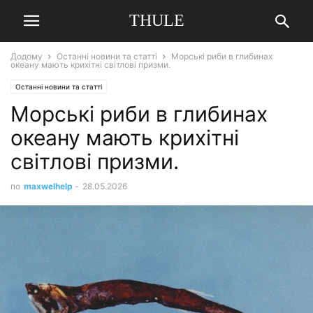
THULE
Додому
Останні новини та статті
Морські риби в глибинах
океану мають крихітні світлові призми.
Останні новини та статті
Морські риби в глибинах
океану мають крихітні
світлові призми.
по
maxwelhelp
-
28.05.2026