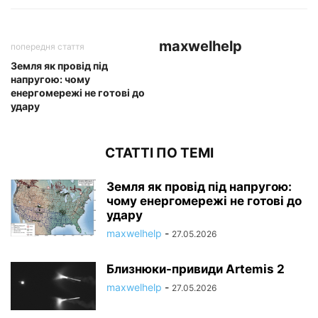
maxwelhelp
попередня стаття
Земля як провід під
напругою: чому
енергомережі не готові до
удару
СТАТТІ ПО ТЕМІ
Земля як провід під напругою:
чому енергомережі не готові до
удару
maxwelhelp
-
27.05.2026
Близнюки-привиди Artemis 2
maxwelhelp
-
27.05.2026