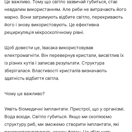
Це важливо. Тому що світло зазвичай губиться, стає
невдалим використанням. Але риби не витрачають його
марно. Вони затримують відбите світло, перекривають
його і знову використовують. Це ефективна
рециркуляція мікроскопічному рівні.
Щоб довести це, Івасака використовував
електромагніти. Він перевернув кристали, висвітлив їх
із різних кутів і записав результати. Структура
зберігалася. Властивості кристалів визначають
здатність відбиття світла.
Чому це важливо?
Уявіть біомедичні імплантати. Пристрої, що у організмі.
Вода всюди. Світло губиться. Якщо ми скопіюємо
структуру риб, ми зможемо створити імплантати, які
використовуватимуть кожен фотон. Це збільшить