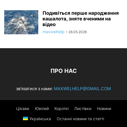
Подивіться перше народження
кашалота, зняте вченими на
відео
maxwelhelp
-
26.05.2026
ПРО НАС
зв'язатися з нами:
MAXWELHELP@GMAIL.COM
Цікаве
Ювілей
Короткі
Листівки
Новини
Українська
Останні новини та статті