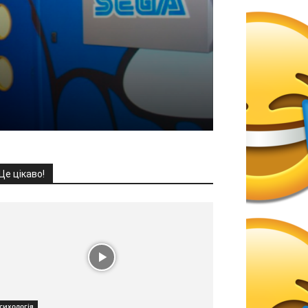
Це цікаво!
сихологія