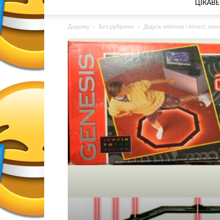
ЦІКАВЕ
Додому
Без рубрики
Дідусь wiimote і kinect: і