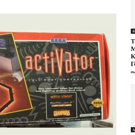
Б
Т
М
К
Г
ma
З