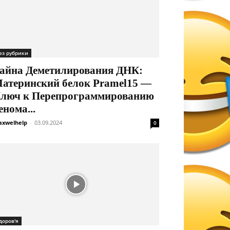
ез рубрики
айна Деметилирования ДНК:
атеринский белок Pramel15 —
люч к Перепрограммированию
енома...
xwelhelp
-
03.09.2024
0
доров'я