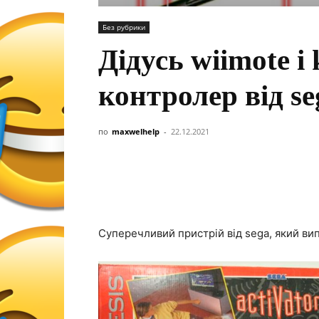
Без рубрики
Дідусь wiimote і
контролер від se
по
maxwelhelp
-
22.12.2021
Суперечливий пристрій від sega, який вип