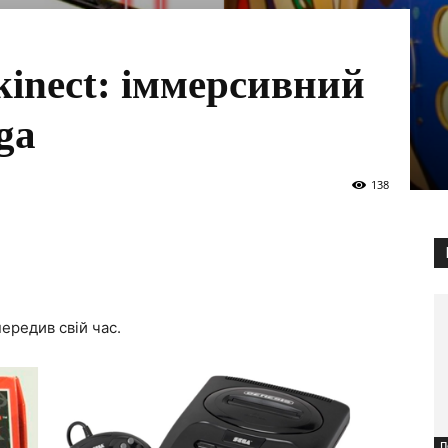
 kinect: іммерсивний
ga
138
ередив свій час.
П