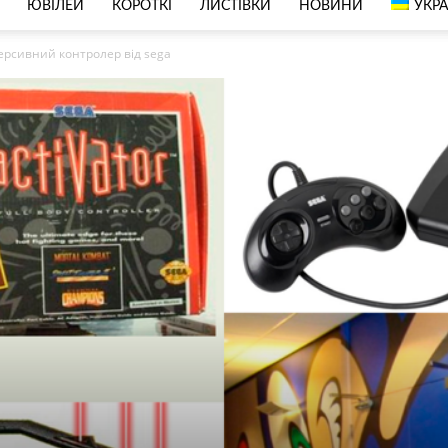
ЮВІЛЕЙ
КОРОТКІ
ЛИСТІВКИ
НОВИНИ
УКРА
ммерсивний контролер від sega