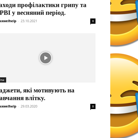
аходи профілактики грипу та
РВІ у весняний період.
xwelhelp
-
23.10.2021
0
іти
аджети, які мотивують на
авчання влітку.
xwelhelp
-
29.03.2020
0