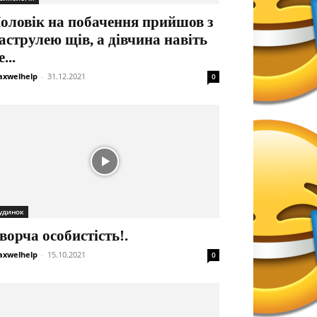
оловік на побачення прийшов з
аструлею щів, а дівчина навіть
е...
xwelhelp
-
31.12.2021
0
удинок
ворча особистість!.
xwelhelp
-
15.10.2021
0