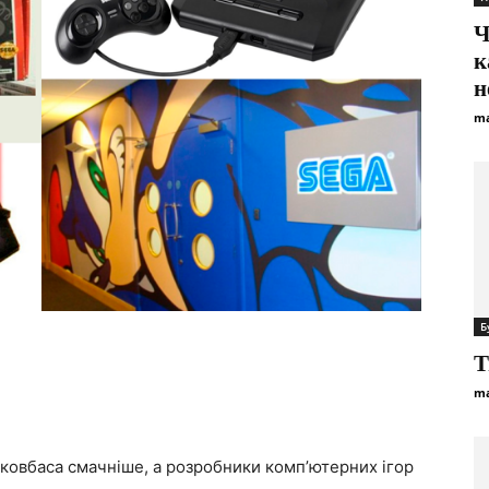
Ч
к
н
ma
Б
Т
ma
 ковбаса смачніше, а розробники комп’ютерних ігор