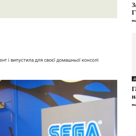
З
Г
ma
нт і випустила для своєї домашньої консолі
Д
Г
н
ma