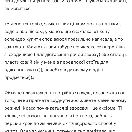
свій домашній фітнес-зал! Хто хоче – шукає можливості,
як мовиться.
«У мене гантелі є, замість них цілком можна пляшки з
водою або піском, у мене є ще скакалка, от хочу
еспандер купити сподіваюся правильно написала, а то
заклюють )Замість лави табуретка икеевская дерев’яна
зі сходинкою ( для діставання речей зверху) або стілець
пластиковий він у мене в передпокої стоїть для
одягання взуття)), начебто в дитячому відділі
продається))»
Фізичне навантаження потрібно завжди, незалежно від
того, чи ви прагнете схуднути або живете в звичайному
режимі. Краса починається зі здоров’я – це аксіома. Ті
жінки, які стають на шлях дієти і фітнеса, роблять
перший крок до зміни звичок та здорового способу
життя. Одна з учасниць форуму вірно помітила, що