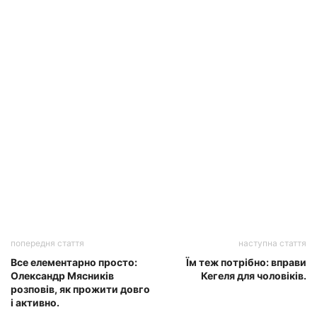
попередня стаття
наступна стаття
Все елементарно просто:
Їм теж потрібно: вправи
Олександр Мясників
Кегеля для чоловіків.
розповів, як прожити довго
і активно.