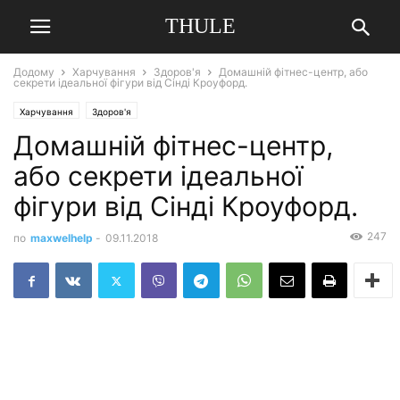
THULE
Додому
Харчування
Здоров'я
Домашній фітнес-центр, або
секрети ідеальної фігури від Сінді Кроуфорд.
Харчування
Здоров'я
Домашній фітнес-центр,
або секрети ідеальної
фігури від Сінді Кроуфорд.
247
по
maxwelhelp
-
09.11.2018