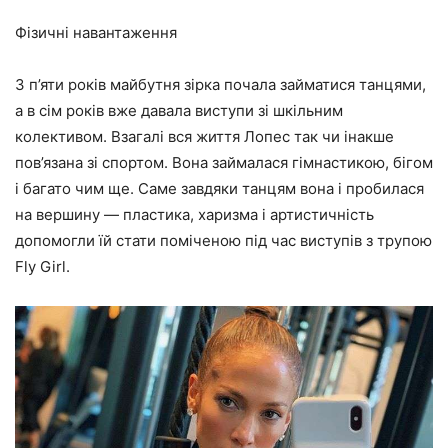
Фізичні навантаження
З п’яти років майбутня зірка почала займатися танцями,
а в сім років вже давала виступи зі шкільним
колективом. Взагалі вся життя Лопес так чи інакше
пов’язана зі спортом. Вона займалася гімнастикою, бігом
і багато чим ще. Саме завдяки танцям вона і пробилася
на вершину — пластика, харизма і артистичність
допомогли їй стати поміченою під час виступів з трупою
Fly Girl.