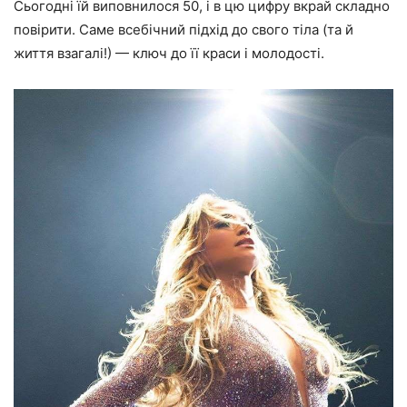
Сьогодні їй виповнилося 50, і в цю цифру вкрай складно
повірити. Саме всебічний підхід до свого тіла (та й
життя взагалі!) — ключ до її краси і молодості.