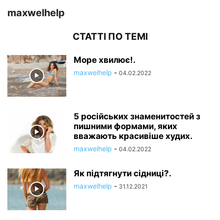
maxwelhelp
СТАТТІ ПО ТЕМІ
Море хвилює!.
maxwelhelp
-
04.02.2022
5 російських знаменитостей з
пишними формами, яких
вважають красивіше худих.
maxwelhelp
-
04.02.2022
Як підтягнути сідниці?.
maxwelhelp
-
31.12.2021