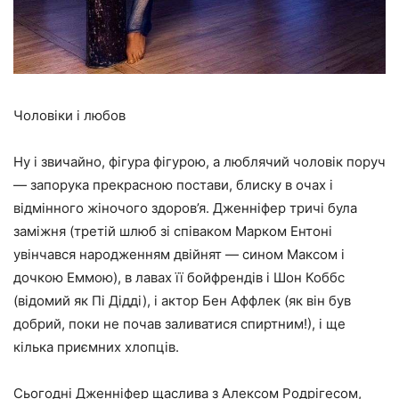
Чоловіки і любов
Ну і звичайно, фігура фігурою, а люблячий чоловік поруч
— запорука прекрасною постави, блиску в очах і
відмінного жіночого здоров’я. Дженніфер тричі була
заміжня (третій шлюб зі співаком Марком Ентоні
увінчався народженням двійнят — сином Максом і
дочкою Еммою), в лавах її бойфрендів і Шон Коббс
(відомий як Пі Дідді), і актор Бен Аффлек (як він був
добрий, поки не почав заливатися спиртним!), і ще
кілька приємних хлопців.
Сьогодні Дженніфер щаслива з Алексом Родрігесом,