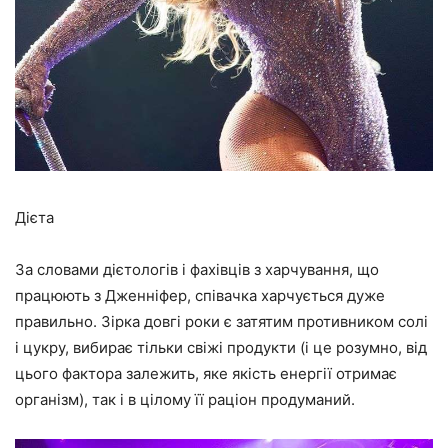
Дієта
За словами дієтологів і фахівців з харчування, що
працюють з Дженніфер, співачка харчується дуже
правильно. Зірка довгі роки є затятим противником солі
і цукру, вибирає тільки свіжі продукти (і це розумно, від
цього фактора залежить, яке якість енергії отримає
організм), так і в цілому її раціон продуманий.