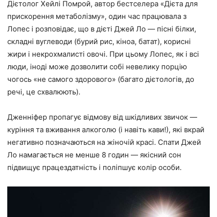
Дієтолог Хейлі Помрой, автор бестселера «Дієта для
прискорення метаболізму», один час працювала з
Лопес і розповідає, що в дієті Джей Ло — пісні білки,
складні вуглеводи (бурий рис, кіноа, батат), корисні
жири і некрохмалисті овочі. При цьому Лопес, як і всі
люди, іноді може дозволити собі невелику порцію
чогось «не самого здорового» (багато дієтологів, до
речі, це схвалюють).
Дженніфер пропагує відмову від шкідливих звичок —
куріння та вживання алкоголю (і навіть кави!), які вкрай
негативно позначаються на жіночій красі. Спати Джей
Ло намагається не менше 8 годин — якісний сон
підвищує працездатність і поліпшує колір особи.