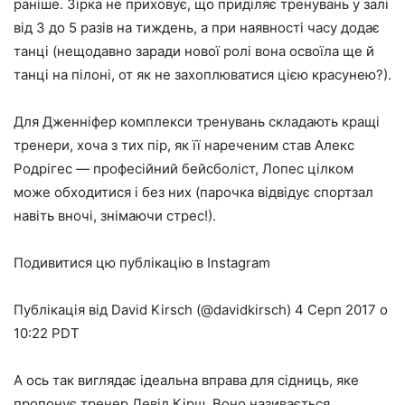
раніше. Зірка не приховує, що приділяє тренувань у залі
від 3 до 5 разів на тиждень, а при наявності часу додає
танці (нещодавно
заради нової ролі вона освоїла ще й
танці на пілоні
, от як не захоплюватися цією красунею?).
Для Дженніфер комплекси тренувань складають кращі
тренери, хоча з тих пір, як її нареченим став Алекс
Родрігес — професійний бейсболіст, Лопес цілком
може обходитися і без них (
парочка відвідує спортзал
навіть вночі
, знімаючи стрес!).
Подивитися цю публікацію в Instagram
Публікація від David Kirsch (@davidkirsch) 4 Серп 2017 о
10:22 PDT
А ось так виглядає ідеальна вправа для сідниць, яке
пропонує тренер Девід Кірш. Воно називається