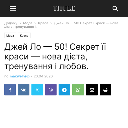
THULE
Додому
Мода
Краса
Джей Ло — 50! Секрет її краси — нова
дієта, тренування і...
Мода
Краса
Джей Ло — 50! Секрет її
краси — нова дієта,
тренування і любов.
по
maxwelhelp
-
20.04.2020