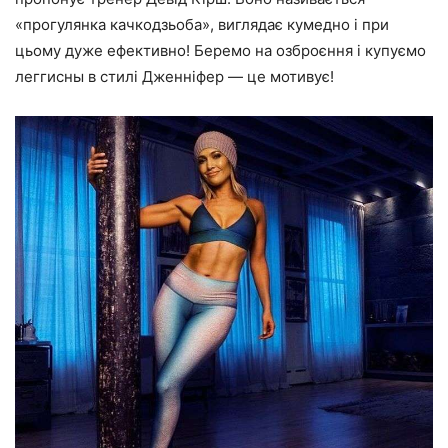
«прогулянка качкодзьоба», виглядає кумедно і при
цьому дуже ефективно! Беремо на озброєння і
купуємо
леггисны в стилі Дженніфер
— це мотивує!