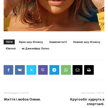
ТЕГИ
Зірки шоу-бізнесу
Знаменитості
Новини шоу-бізнесу
Ювілей
як Дженніфер Лопес
попередня стаття
наступна стаття
Життя і любов Олени.
Кругообіг худнуть в
спортзалі.