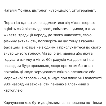
Наталія Фоміна, дієтолог, нутриціолог, фітотерапевт:
Перш ніж однозначно відмовитися від м’яса, тверезо
оцініть свій рівень здоров’я, кліматичні умови, в яких
живете, традиції народу, до якого належите, свою
фізичну активність, поговоріть на цю тему з гарним
фахівцем, а краще не з одним, і прислухайтеся до свого
внутрішнього голосу. Ми всі різні, эвенка або якута
годувати взимку в мінус 60 градусів мандарини і ківі
навряд чи буде правильно, якщо протягом багатьох
поколінь ці люди харчувалися свіжою олениною або
мороженої строганиной, а індус при плюс 50 і вологості
98% навряд чи захоче їсти печеню з яловичини з
картоплею.
Харчування має бути доцільним, вона повинна не тільки