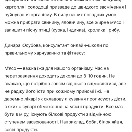
картопля і солодощі призведе до швидкого засмічення і
руйнування організму. В силу наших погодних умов
можна прибрати свинину, яловичину, все жирне м’ясо і
залишити пісну птиці (курка, індичка), кролика і рибу.
Динара Юсубова, консультант онлайн-школи по
правильному харчуванню та фітнесу:
М’ясо — важка їжа для нашого організму. Час на
перетравлення доходить деколи до 8-10 годин. Не
вважаю, що потрібно зовсім від нього відмовлятися, але
не раджу його їсти при кожному прийомі їжі. Не
даремно лікарі як складову лікування прописують дієти,
в яких є суворі обмеження на м’ясні продукти. Все має
бути в міру, існують білкові продукти з відмінною
ступенем засвоюваності. Наприклад, боби, білок яйця,
соєві продукти.