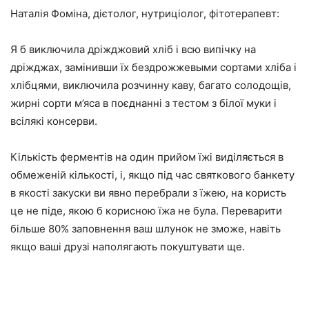
Наталія Фоміна, дієтолог, нутриціолог, фітотерапевт:
Я б виключила дріжджовий хліб і всю випічку на
дріжджах, замінивши їх бездрожжевыми сортами хліба і
хлібцями, виключила розчинну каву, багато солодощів,
жирні сорти м’яса в поєднанні з тестом з білої муки і
всілякі консерви.
Кількість ферментів на один прийом їжі виділяється в
обмеженій кількості, і, якщо під час святкового банкету
в якості закуски ви явно перебрали з їжею, на користь
це не піде, якою б корисною їжа не була. Переварити
більше 80% заповнення ваш шлунок не зможе, навіть
якщо ваші друзі наполягають покуштувати ще.