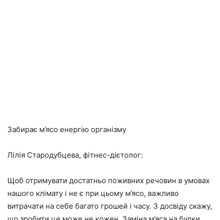
Забирає м’ясо енергію організму
Лілія Стародубцева, фітнес-дієтолог:
Щоб отримувати достатньо поживних речовин в умовах
нашого клімату і не є при цьому м’ясо, важливо
витрачати на себе багато грошей і часу. З досвіду скажу,
що зробити це може не кожен. Заміна м’яса на булки,