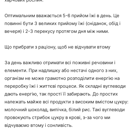
Оптимальним вважається 5-6 прийом їжі в день. Це
повинні бути 3 великих прийому їжі (сніданок, обід і
вечеря) і 2-3 перекусу протягом дня між ними.
Що прибрати з раціону, щоб не відчувати втому
За день важливо отримати всі поживні речовини і
елементи. При надлишку або нестачі одного з них,
організм не може грамотно розподілити енергію на
переробку їжі і життєві процеси. Як складні вуглеводи
дають енергію, так прості її забирають. До простих
належать майже всі продукти з високим вмістом цукру:
молочний шоколад, випічка, білий рис. Такі вуглеводи
провокують стрибок цукру в крові, з-за чого ми
відчуваємо втому і сонливість.