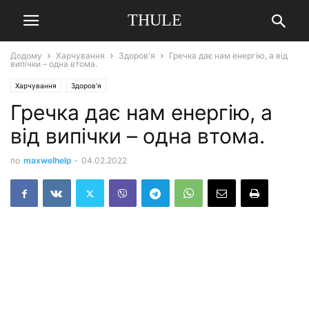
THULE
Додому
Харчування
Здоров'я
Гречка дає нам енергію, а від
випічки – одна втома.
Харчування
Здоров'я
Гречка дає нам енергію, а
від випічки – одна втома.
по
maxwelhelp
-
04.02.2022