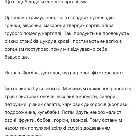
Що є, щоб додати енергію організму
Організм отримує енергію з складних вуглеводів:
гречки, вівсянки, макарони твердих сортів, хліба
грубого помелу, картоплі. Такі продукти не провокують
різких стрибків цукру в крові і постачають енергію в
організм поступово, тому ми відчуваємо себе
бадьоріше.
Наталія Фоміна, дієтолог, нутриціолог, фітотерапевт:
Їжа повинна бути свіжою. Максимум поживної цінності у
трав і листових овочів: всіх видів капусти, селери,
петрушки, різних салатів, харчових дикоросів (кропиви,
подорожника, кульбаби). Потім йдуть некрохмалисті
овочі, фрукти, бобові, горіхи, зернові. Тому останнім
часом так популярні всілякі смузі з додаванням
харчових рослин.