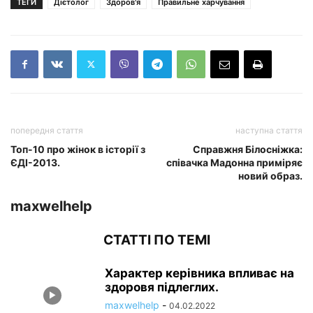
ТЕГИ
Дієтолог
Здоров'я
Правильне харчування
попередня стаття
наступна стаття
Топ-10 про жінок в історії з
Справжня Білосніжка:
ЄДІ-2013.
співачка Мадонна приміряє
новий образ.
maxwelhelp
СТАТТІ ПО ТЕМІ
Характер керівника впливає на
здоровя підлеглих.
maxwelhelp
-
04.02.2022