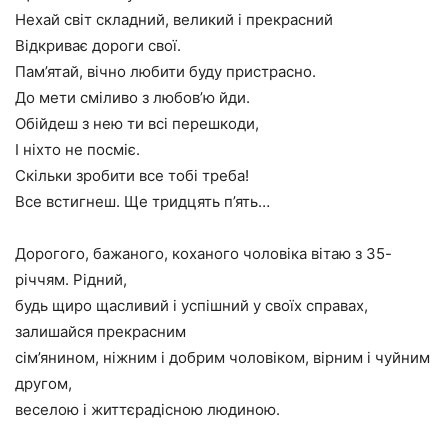
Нехай світ складний, великий і прекрасний
Відкриває дороги свої.
Пам’ятай, вічно любити буду пристрасно.
До мети сміливо з любов’ю йди.
Обійдеш з нею ти всі перешкоди,
І ніхто не посміє.
Скільки зробити все тобі треба!
Все встигнеш. Ще тридцять п’ять…
Дорогого, бажаного, коханого чоловіка вітаю з 35-
річчям. Рідний,
будь щиро щасливий і успішний у своїх справах,
залишайся прекрасним
сім’янином, ніжним і добрим чоловіком, вірним і чуйним
другом,
веселою і життєрадісною людиною.