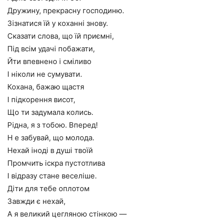
Дружину, прекрасну господиню.
Зізнатися їй у коханні знову.
Сказати слова, що їй приємні,
Під всім удачі побажати,
Йти впевнено і сміливо
І ніколи не сумувати.
Кохана, бажаю щастя
І підкорення висот,
Що ти задумала колись.
Рідна, я з тобою. Вперед!
Н е забувай, що молода.
Нехай іноді в душі твоїй
Промчить іскра пустотлива
І відразу стане веселіше.
Діти для тебе оплотом
Завжди є нехай,
А я великий цегляною стінкою —