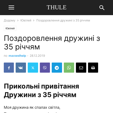
THULE
Додому
Ювілей
Поздоровлення дружині з 35 річчям
Ювілей
Поздоровлення дружині з
35 річчям
по
maxwelhelp
-
28.12.2019
Прикольні привітання
Дружини з 35 річчям
Моя дружина як спалах світла,