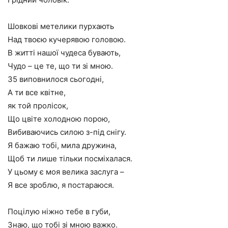
Шовкові метелики пурхають
Над твоєю кучерявою головою.
В житті нашої чудеса бувають,
Чудо – це те, що ти зі мною.
35 виповнилося сьогодні,
А ти все квітне,
як той пролісок,
Що цвіте холодною порою,
Вибиваючись силою з-під снігу.
Я бажаю тобі, мила дружина,
Щоб ти лише тільки посміхалася.
У цьому є моя велика заслуга –
Я все зроблю, я постараюся.
Поцілую ніжно тебе в губи,
Знаю, що тобі зі мною важко.