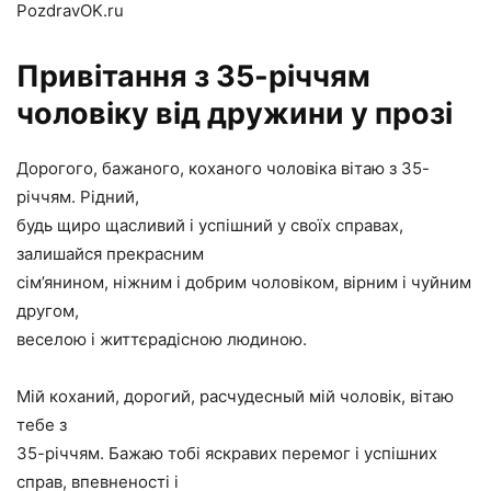
PozdravOK.ru
Привітання з 35-річчям
чоловіку від дружини у прозі
Дорогого, бажаного, коханого чоловіка вітаю з 35-
річчям. Рідний,
будь щиро щасливий і успішний у своїх справах,
залишайся прекрасним
сім’янином, ніжним і добрим чоловіком, вірним і чуйним
другом,
веселою і життєрадісною людиною.
Мій коханий, дорогий, расчудесный мій чоловік, вітаю
тебе з
35-річчям. Бажаю тобі яскравих перемог і успішних
справ, впевненості і