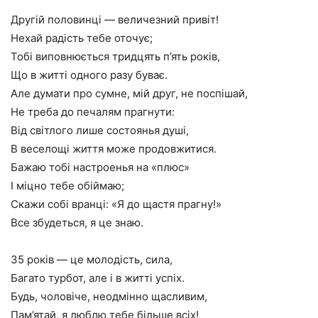
Другій половинці — величезний привіт!
Нехай радість тебе оточує;
Тобі виповнюється тридцять п’ять років,
Що в житті одного разу буває.
Але думати про сумне, мій друг, не поспішай,
Не треба до печалям прагнути:
Від світлого лише состоянья душі,
В веселощі життя може продовжитися.
Бажаю тобі настроенья на «плюс»
І міцно тебе обіймаю;
Скажи собі вранці: «Я до щастя прагну!»
Все збудеться, я це знаю.
35 років — це молодість, сила,
Багато турбот, але і в житті успіх.
Будь, чоловіче, неодмінно щасливим,
Пам’ятай, я люблю тебе більше всіх!