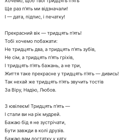
Хочемо, щоб твої тридцять п’ять
Ще раз п’ять ми відзначали!
І — дата, підпис, і печатку!
Прекрасний вік — тридцять п’ять!
Тобі хочемо побажати:
Не тридцять два, а тридцять п’ять зубів,
Не сім, а тридцять п’ять гріхів,
І тридцять п’ять бажань, а не три,
Життя таке прекрасне у тридцять п’ять — дивись!
Так нехай же тридцять п’ять звучить тостів
За Віру, Надію, Любов.
З ювілеєм! Тридцять п’ять —
І стали ви на рік мудрей.
Бажаю бід я не зустрічати,
Бути завжди в колі друзів.
Бажаю вам достатку у хату,