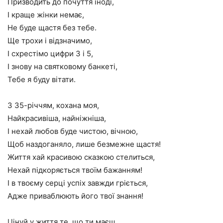
Призводить до почуття іноді,
І краще жінки немає,
Не буде щастя без тебе.
Ще трохи і відзначимо,
І схрестімо цифри 3 і 5,
І знову на святковому банкеті,
Тебе я буду вітати.
З 35-річчям, кохана моя,
Найкрасивіша, найніжніша,
І нехай любов буде чистою, вічною,
Щоб наздоганяло, лише безмежне щастя!
Життя хай красивою сказкою стелиться,
Нехай підкоряється твоїм бажанням!
І в твоєму серці успіх завжди гріється,
Адже приваблюють його твої знання!
Цінуй у життя те, що ти маєш,