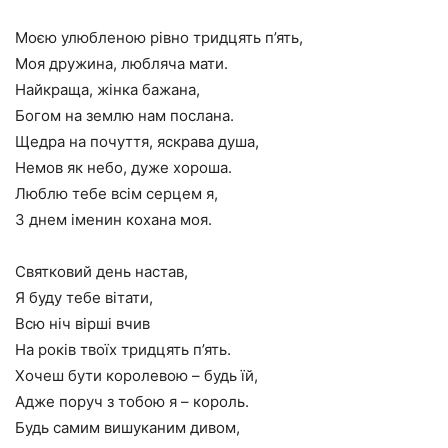
Моєю улюбленою рівно тридцять п’ять,
Моя дружина, любляча мати.
Найкраща, жінка бажана,
Богом на землю нам послана.
Щедра на почуття, яскрава душа,
Немов як небо, дуже хороша.
Люблю тебе всім серцем я,
З днем іменин кохана моя.
Святковий день настав,
Я буду тебе вітати,
Всю ніч вірші вчив
На років твоїх тридцять п’ять.
Хочеш бути королевою – будь їй,
Адже поруч з тобою я – король.
Будь самим вишуканим дивом,