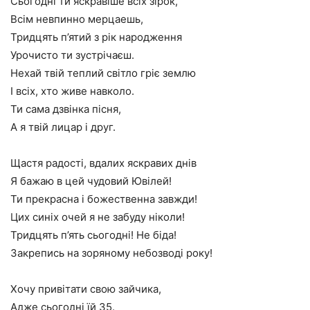
Сьогодні ти яскравіше всіх зірок,
Всім невпинно мерцаешь,
Тридцять п’ятий з рік народження
Урочисто ти зустрічаєш.
Нехай твій теплий світло гріє землю
І всіх, хто живе навколо.
Ти сама дзвінка пісня,
А я твій лицар і друг.
Щастя радості, вдалих яскравих днів
Я бажаю в цей чудовий Ювілей!
Ти прекрасна і божественна завжди!
Цих синіх очей я не забуду ніколи!
Тридцять п’ять сьогодні! Не біда!
Закрепись на зоряному небозводі року!
Хочу привітати свою зайчика,
Адже сьогодні їй 35.