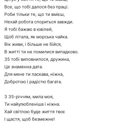
Все, що тобі далося без праці.
Роби тільки те, що ти вмієш,
Нехай робота спориться завжди.
Я тобі бажаю в ювілей,
Щоб літала, як морська чайка.
Вік живи, і більше не бійся,
В житті ти не помилися випадково.
35 тобі виповнилося, дружина,
Це знаменна дата.
Для мене ти ласкава, ніжна,
Добротою і радістю багата.
З 35-річчям, мила моя,
Ти найулюбленіша і ніжна.
Хай світлою буде життя твоє
І щастя, щоб безмежне!