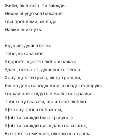
Живи, як в казці ти завжди.
Нехай збудуться бажання
І всі проблеми, як вода
Навіки зникнуть.
Від усієї душі я вітаю
Тебе, кохана моя.
Здоров’я, щастя і любові бажаю.
Удачі, ніжності, душевного тепла.
Хочу, щоб ти цвіла, як ці троянди,
Які на день народження сьогодні подарую.
І нехай навік підуть печалі і негаразди.
Тобі хочу сказати, що я тебе люблю.
Ще хочу тобі я побажати,
Щоб ти завжди була красунею.
Щоб ти завжди виглядала на «п’ять»,
Все життя сміялася, ніколи не старіла.