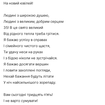
На новий ювілей!
Людині з широкою душею,
Людині з великим, добрим серцем
35! В це свято великий
Від рідного тепла треба грітися.
Я бажаю успіху в справах
І сімейного чистого щастя,
Ти удачу неси на руках
І з бідою ніколи не зустрічайся.
Я бажаю досягати вершин
І ловити захоплені погляди,
Нехай бажання будуть літати
У ніч найсильнішого зорепаду.
Вам сьогодні тридцять п’ять!
І не варто сумувати!