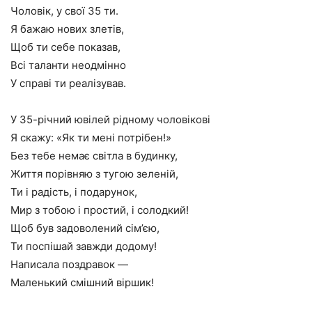
Чоловік, у свої 35 ти.
Я бажаю нових злетів,
Щоб ти себе показав,
Всі таланти неодмінно
У справі ти реалізував.
У 35-річний ювілей рідному чоловікові
Я скажу: «Як ти мені потрібен!»
Без тебе немає світла в будинку,
Життя порівняю з тугою зеленій,
Ти і радість, і подарунок,
Мир з тобою і простий, і солодкий!
Щоб був задоволений сім’єю,
Ти поспішай завжди додому!
Написала поздравок —
Маленький смішний віршик!