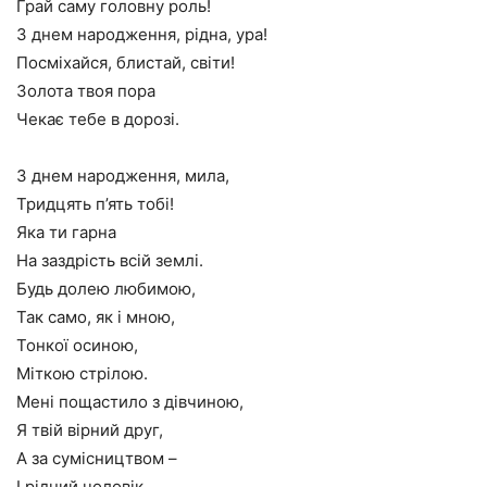
Грай саму головну роль!
З днем народження, рідна, ура!
Посміхайся, блистай, світи!
Золота твоя пора
Чекає тебе в дорозі.
З днем народження, мила,
Тридцять п’ять тобі!
Яка ти гарна
На заздрість всій землі.
Будь долею любимою,
Так само, як і мною,
Тонкої осиною,
Міткою стрілою.
Мені пощастило з дівчиною,
Я твій вірний друг,
А за сумісництвом –
І рідний чоловік.