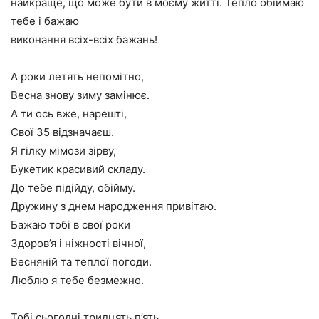
найкраще, що може бути в моєму житті. Тепло обіймаю
тебе і бажаю
виконання всіх-всіх бажань!
А роки летять непомітно,
Весна знову зиму замінює.
А ти ось вже, нарешті,
Свої 35 відзначаєш.
Я гілку мімози зірву,
Букетик красивий складу.
До тебе підійду, обійму.
Дружину з днем народження привітаю.
Бажаю тобі в свої роки
Здоров’я і ніжності вічної,
Весняній та теплої погоди.
Люблю я тебе безмежно.
Тобі сьогодні тридцять п’ять,