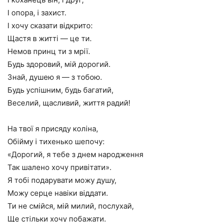
І опора, і захист.
І хочу сказати відкрито:
Щастя в житті — це ти.
Немов принц ти з мрії.
Будь здоровий, мій дорогий.
Знай, душею я — з тобою.
Будь успішним, будь багатий,
Веселий, щасливий, життя радий!
На твої я присяду коліна,
Обійму і тихенько шепочу:
«Дорогий, я тебе з днем народження
Так шалено хочу привітати».
Я тобі подарувати можу душу,
Можу серце навіки віддати.
Ти не смійся, мій милий, послухай,
Ще стільки хочу побажати.