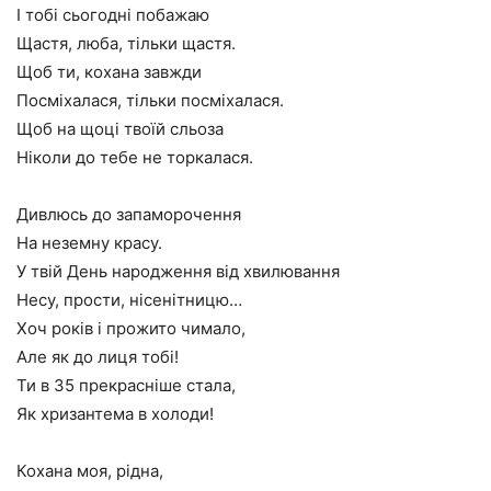
І тобі сьогодні побажаю
Щастя, люба, тільки щастя.
Щоб ти, кохана завжди
Посміхалася, тільки посміхалася.
Щоб на щоці твоїй сльоза
Ніколи до тебе не торкалася.
Дивлюсь до запаморочення
На неземну красу.
У твій День народження від хвилювання
Несу, прости, нісенітницю…
Хоч років і прожито чимало,
Але як до лиця тобі!
Ти в 35 прекрасніше стала,
Як хризантема в холоди!
Кохана моя, рідна,