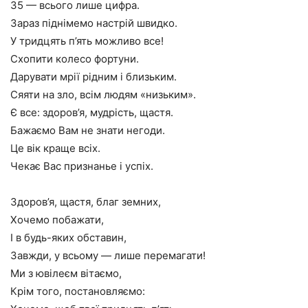
35 — всього лише цифра.
Зараз піднімемо настрій швидко.
У тридцять п’ять можливо все!
Схопити колесо фортуни.
Дарувати мрії рідним і близьким.
Сяяти на зло, всім людям «низьким».
Є все: здоров’я, мудрість, щастя.
Бажаємо Вам не знати негоди.
Це вік краще всіх.
Чекає Вас признанье і успіх.
Здоров’я, щастя, благ земних,
Хочемо побажати,
І в будь-яких обставин,
Завжди, у всьому — лише перемагати!
Ми з ювілеєм вітаємо,
Крім того, постановляємо: