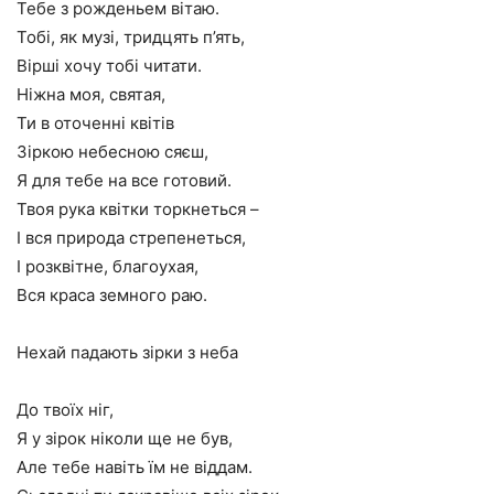
Тебе з рожденьем вітаю.
Тобі, як музі, тридцять п’ять,
Вірші хочу тобі читати.
Ніжна моя, святая,
Ти в оточенні квітів
Зіркою небесною сяєш,
Я для тебе на все готовий.
Твоя рука квітки торкнеться –
І вся природа стрепенеться,
І розквітне, благоухая,
Вся краса земного раю.
Нехай падають зірки з неба
До твоїх ніг,
Я у зірок ніколи ще не був,
Але тебе навіть їм не віддам.