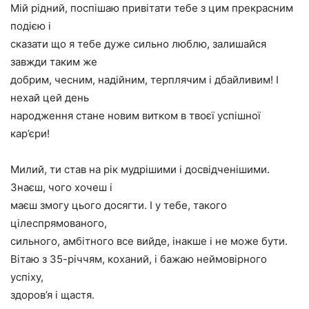
Мій рідний, поспішаю привітати тебе з цим прекрасним
подією і
сказати що я тебе дуже сильно люблю, залишайся
завжди таким же
добрим, чесним, надійним, терплячим і дбайливим! І
нехай цей день
народження стане новим витком в твоєї успішної
кар’єри!
Милий, ти став на рік мудрішими і досвідченішими.
Знаєш, чого хочеш і
маєш змогу цього досягти. І у тебе, такого
цілеспрямованого,
сильного, амбітного все вийде, інакше і не може бути.
Вітаю з 35-річчям, коханий, і бажаю неймовірного
успіху,
здоров’я і щастя.