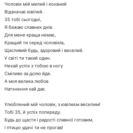
Чоловік мій милий і коханий
Відзначає ювілей.
35 тобі сьогодні,
Я бажаю славних днів.
Для мене краща немає,
Кращий ти серед чоловіків,
Щасливий будь, здоровий і веселий.
У світі ти такий один.
Нехай успіх з тобою в ногу
Сміливо за долю йде.
А моя велика любов
Натхнення хай дає.
Улюблений мій чоловік, з ювілеєм веселим!
Тобі 35, й успіх попереду.
Будь до щастя і радості славної готовим,
І птицю удачі ти не прогав!