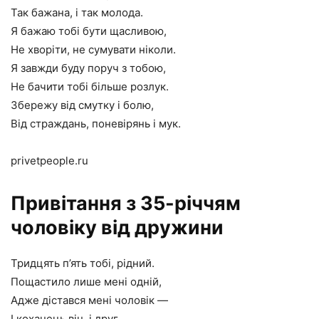
Так бажана, і так молода.
Я бажаю тобі бути щасливою,
Не хворіти, не сумувати ніколи.
Я завжди буду поруч з тобою,
Не бачити тобі більше розлук.
Збережу від смутку і болю,
Від страждань, поневірянь і мук.
privetpeople.ru
Привітання з 35-річчям
чоловіку від дружини
Тридцять п’ять тобі, рідний.
Пощастило лише мені одній,
Адже дістався мені чоловік —
І коханець він, і друг,