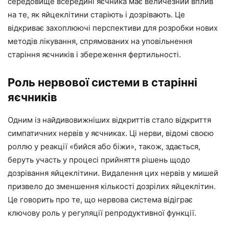
середовище всередині яєчника має величезний вплив
на те, як яйцеклітини старіють і дозрівають. Це
відкриває захоплюючі перспективи для розробки нових
методів лікування, спрямованих на уповільнення
старіння яєчників і збереження фертильності.
Роль нервової системи в старінні
яєчників
Одним із найдивовижніших відкриттів стало відкриття
симпатичних нервів у яєчниках. Ці нерви, відомі своєю
роллю у реакції «бийся або біжи», також, здається,
беруть участь у процесі прийняття рішень щодо
дозрівання яйцеклітини. Видалення цих нервів у мишей
призвело до зменшення кількості дозрілих яйцеклітин.
Це говорить про те, що нервова система відіграє
ключову роль у регуляції репродуктивної функції.