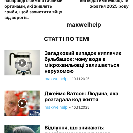
насправді є симбіотичними
виглядатиме Місяць 15
органами, які живлять
жовтня 2025 року
гриби, щоб захистити яйця
від ворогів.
maxwelhelp
СТАТТІ ПО ТЕМІ
Загадковий випадок киплячих
бульбашок: чому вода в
мікрохвильовці залишається
нерухомою
maxwelhelp
-
10.11.2025
Джеймс Ватсон: Людина, яка
розгадала код життя
maxwelhelp
-
10.11.2025
Відлуння, що зникають: