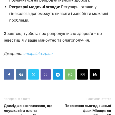
позначитися на репродуктивному здоров’ї.
Регулярні медичні огляди:
Регулярні огляди у
гінеколога допоможуть виявити і запобігти можливі
проблеми.
Зрештою, турбота про репродуктивне здоров’я – це
інвестиція у ваше майбутнє та благополуччя.
Джерело:
umapalata.zp.ua
попередня стаття
наступна стаття
Дослідження показало, що
Пояснення сьогоднішньої
«вушка ніг» клопа
фази Місяця: як