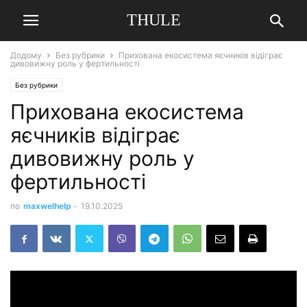
THULE
Додому
Без рубрики
Прихована екосистема яєчників відіграє
дивовижну роль у фертильності
Без рубрики
Прихована екосистема
яєчників відіграє
дивовижну роль у
фертильності
по
maxwelhelp
-
19.10.2025