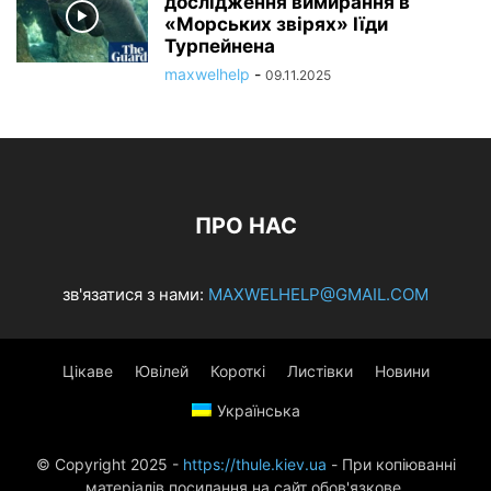
дослідження вимирання в
«Морських звірях» Іїди
Турпейнена
maxwelhelp
-
09.11.2025
ПРО НАС
зв'язатися з нами:
MAXWELHELP@GMAIL.COM
Цікаве
Ювілей
Короткі
Листівки
Новини
Українська
© Copyright 2025 -
https://thule.kiev.ua
- При копіюванні
матеріалів посилання на сайт обов'язкове.