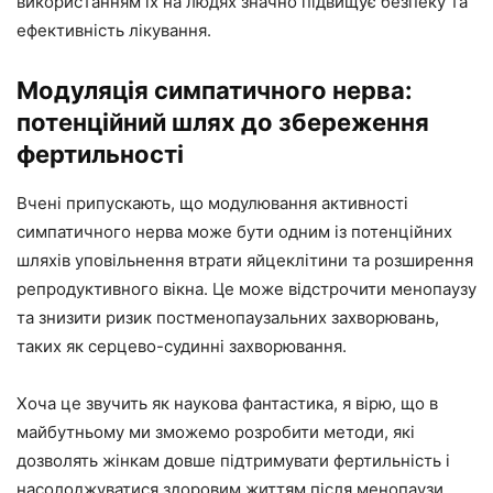
використанням їх на людях значно підвищує безпеку та
ефективність лікування.
Модуляція симпатичного нерва:
потенційний шлях до збереження
фертильності
Вчені припускають, що модулювання активності
симпатичного нерва може бути одним із потенційних
шляхів уповільнення втрати яйцеклітини та розширення
репродуктивного вікна. Це може відстрочити менопаузу
та знизити ризик постменопаузальних захворювань,
таких як серцево-судинні захворювання.
Хоча це звучить як наукова фантастика, я вірю, що в
майбутньому ми зможемо розробити методи, які
дозволять жінкам довше підтримувати фертильність і
насолоджуватися здоровим життям після менопаузи.