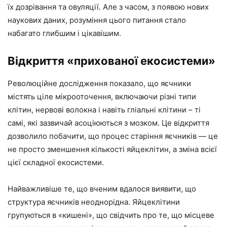
їх дозрівання та овуляції. Але з часом, з появою нових
наукових даних, розуміння цього питання стало
набагато глибшим і цікавішим.
Відкриття «прихованої екосистеми»
Революційне дослідження показало, що яєчники
містять ціле мікрооточення, включаючи різні типи
клітин, нервові волокна і навіть гліальні клітини – ті
самі, які зазвичай асоціюються з мозком. Це відкриття
дозволило побачити, що процес старіння яєчників — це
не просто зменшення кількості яйцеклітин, а зміна всієї
цієї складної екосистеми.
Найважливіше те, що вченим вдалося виявити, що
структура яєчників неоднорідна. Яйцеклітини
групуються в «кишені», що свідчить про те, що місцеве