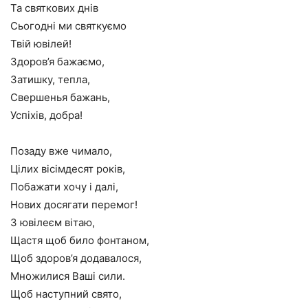
Та святкових днів
Сьогодні ми святкуємо
Твій ювілей!
Здоров’я бажаємо,
Затишку, тепла,
Свершенья бажань,
Успіхів, добра!
Позаду вже чимало,
Цілих вісімдесят років,
Побажати хочу і далі,
Нових досягати перемог!
З ювілеєм вітаю,
Щастя щоб било фонтаном,
Щоб здоров’я додавалося,
Множилися Ваші сили.
Щоб наступний свято,