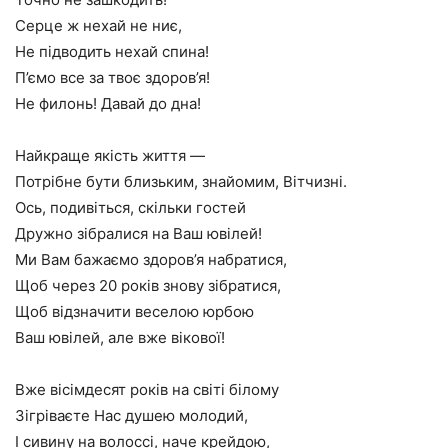
Серце ж нехай не ниє,
Не підводить нехай спина!
П’ємо все за твоє здоров’я!
Не филонь! Давай до дна!
Найкраще якість життя —
Потрібне бути близьким, знайомим, Вітчизні.
Ось, подивіться, скільки гостей
Дружно зібралися на Ваш ювілей!
Ми Вам бажаємо здоров’я набратися,
Щоб через 20 років знову зібратися,
Щоб відзначити веселою юрбою
Ваш ювілей, але вже вікової!
Вже вісімдесят років на світі білому
Зігріваєте Нас душею молодий,
І сивину на волоссі, наче крейдою,