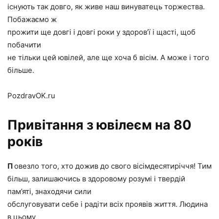
існують так довго, як живе наш винуватець торжества.
Побажаємо ж
прожити ще довгі і довгі роки у здоров’ї і щасті, щоб
побачити
не тільки цей ювілей, але ще хоча б вісім. А може і того
більше.
PozdravOK.ru
Привітання з ювілеєм на 80
років
П
овезло того, хто дожив до свого вісімдесятиріччя! Тим
більш, залишаючись в здоровому розумі і твердій
пам’яті, знаходячи сили
обслуговувати себе і радіти всіх проявів життя. Людина
в цьому