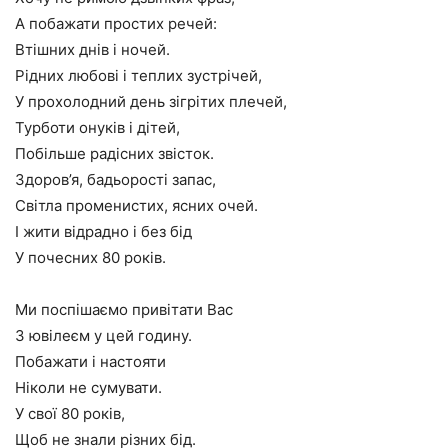
А побажати простих речей:
Втішних днів і ночей.
Рідних любові і теплих зустрічей,
У прохолодний день зігрітих плечей,
Турботи онуків і дітей,
Побільше радісних звісток.
Здоров’я, бадьорості запас,
Світла променистих, ясних очей.
І жити відрадно і без бід
У почесних 80 років.
Ми поспішаємо привітати Вас
З ювілеєм у цей годину.
Побажати і настояти
Ніколи не сумувати.
У свої 80 років,
Щоб не знали різних бід.