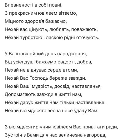
Впевненості в собі повні.
З прекрасним ювілеєм вітаємо,
Міцного здоров’я бажаємо,
Нехай вас цінують, люблять, поважають,
Нехай турботою і ласкою рідні оточують.
У Ваш ювілейний день народження,
Від усієї душі бажаємо радості, добра,
Нехай не відчуває серце втоми,
Нехай Вас Господь береже завжди.
Нехай Ваші мудрість, досвід, наставленья,
Допомагають завжди в житті нам,
Нехай дарує життя Вам тільки наставленье,
Нехай вісімдесята весна несе удачу Вам.
З вісімдесятирічним ювілеєм Вас привітати ради,
Зустріч з Вами для нас величезна нагорода,