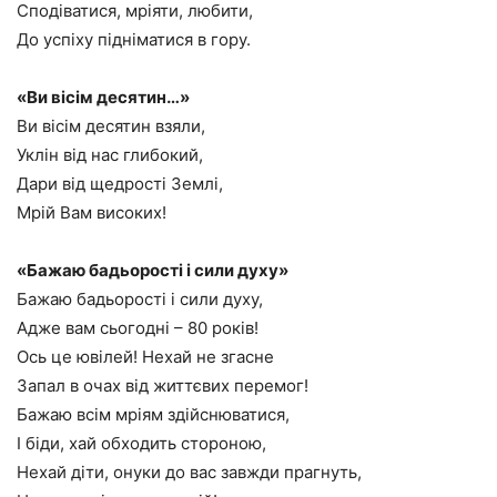
Сподіватися, мріяти, любити,
До успіху підніматися в гору.
«Ви вісім десятин…»
Ви вісім десятин взяли,
Уклін від нас глибокий,
Дари від щедрості Землі,
Мрій Вам високих!
«Бажаю бадьорості і сили духу»
Бажаю бадьорості і сили духу,
Адже вам сьогодні – 80 років!
Ось це ювілей! Нехай не згасне
Запал в очах від життєвих перемог!
Бажаю всім мріям здійснюватися,
І біди, хай обходить стороною,
Нехай діти, онуки до вас завжди прагнуть,