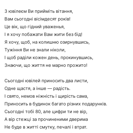
З ювілеєм Ви прийміть вітання,
Вам сьогодні вісімдесят років!
Це вік, що гідний уваженья,
І я хочу побажати Вам жити без бід!
Я хочу, щоб, на колишню озирнувшись,
Тужіння Ви не знали ніколи,
І щоб раділи кожен день, прокинувшись,
Знаючи, що життя не марно прожито!
Сьогодні ювілей приносить два листи,
Одне щастя, а інше — радість.
І свято, немов ніжність і щирість сама,
Приносить в будинок багато різних подарунків.
Сьогодні тобі 80, але цифри ти не вір,
А вір стежці за прочиненими дверима
Не буде в житті смутку, печалі і втрат.