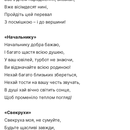
Вже вісімдесят нині,
Пройдіть цей перевал
З посмішкою – і до вершини!
«Начальнику»
Начальнику добра бажаю,
І багато щастя всією душею,
У ваш ювілей, турбот не знаючи,
Ви відзначайте всією родиною!
Нехай багато близьких збереться,
Нехай тости на вашу честь звучать,
В душі хай вічно світить сонце,
Щоб променіло теплом погляд!
«Свекрухи»
Свекруха моя, не сумуйте,
Будьте щасливі завжди,