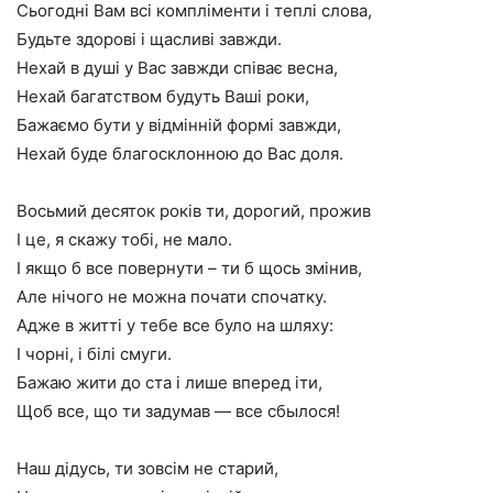
Сьогодні Вам всі компліменти і теплі слова,
Будьте здорові і щасливі завжди.
Нехай в душі у Вас завжди співає весна,
Нехай багатством будуть Ваші роки,
Бажаємо бути у відмінній формі завжди,
Нехай буде благосклонною до Вас доля.
Восьмий десяток років ти, дорогий, прожив
І це, я скажу тобі, не мало.
І якщо б все повернути – ти б щось змінив,
Але нічого не можна почати спочатку.
Адже в житті у тебе все було на шляху:
І чорні, і білі смуги.
Бажаю жити до ста і лише вперед іти,
Щоб все, що ти задумав — все сбылося!
Наш дідусь, ти зовсім не старий,