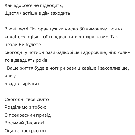
Хай здоров’я не підводить,
Щастя частіше в дім заходить!
З ювілеєм! По-французьки число 80 вимовляється як
«quatre-vingts», тобто «двадцять чотири рази». Так
нехай Ви будете
сьогодні у чотири рази бадьоріше і здоровіше, ніж коли-
то в двадцять років,
і Ваше життя буде в чотири рази цікавіше і захопливіше,
ніж у
двадцятирічних!
Сьогодні твоє свято
Розділимо з тобою.
Є прекрасний привід —
Восьмий Десяток!
Один з прекрасних