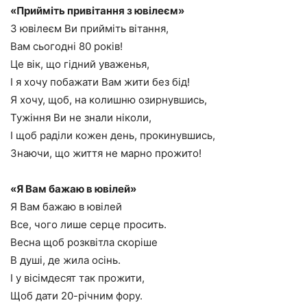
«Прийміть привітання з ювілеєм»
З ювілеєм Ви прийміть вітання,
Вам сьогодні 80 років!
Це вік, що гідний уваженья,
І я хочу побажати Вам жити без бід!
Я хочу, щоб, на колишню озирнувшись,
Тужіння Ви не знали ніколи,
І щоб раділи кожен день, прокинувшись,
Знаючи, що життя не марно прожито!
«Я Вам бажаю в ювілей»
Я Вам бажаю в ювілей
Все, чого лише серце просить.
Весна щоб розквітла скоріше
В душі, де жила осінь.
І у вісімдесят так прожити,
Щоб дати 20-річним фору.