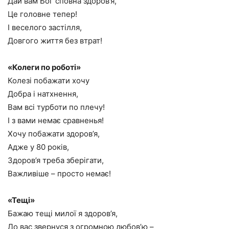
Дай вам Бог сповна здоров’я,
Це головне тепер!
І веселого застілля,
Довгого життя без втрат!
«Колеги по роботі»
Колезі побажати хочу
Добра і натхнення,
Вам всі турботи по плечу!
І з вами немає сравненья!
Хочу побажати здоров’я,
Адже у 80 років,
Здоров’я треба зберігати,
Важливіше – просто немає!
«Тещі»
Бажаю тещі милої я здоров’я,
До вас звернуся з огромною любов’ю –