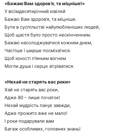
«Бажаю Вам здоров’я, та міцніше!»
У вісімдесятирічний ювілей
Бажаю Вам здоров’я, та міцніше.
Бути в суспільстві найулюбленіших людей,
Щоб щастя було просто нескінченним.
Бажаю насолоджуватися кожним днем,
Частіше і ширше посміхатися.
Щоб юності п’янким вогнем
Могли душа і серце зігріватися.
«Нехай не старять вас роки»
Хай не старять вас роки,
Адже 80 – лише початок!
Нехай мудрість панує завжди,
Адже прожито вже не мало!
І роки подарували вам
Багаж особливих, головних знань!