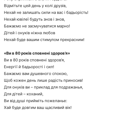
Відмітьте цей день у колі друзів,
Нехай не залишать сили на вас і бадьорість!
Нехай ювілеї будуть знов і знов,
Бажаємо не засмучуватися марно!
Дітей і онуків ніжна любов
Нехай буде вашим стимулом прекрасним!
«Ви в 80 років сповнені здоров’я»
Ви в 80 років сповнені здоров’я,
Енергії й бадьорості і сил!
Бажаємо вам душевного спокою,
Щоб кожен день лише радість приносив!
Для онуків ви – приклад для подражанья,
Для дітей – коханий,
Ви від душі прийміть пожеланье:
Хай буде довгим ваш щасливий вік!