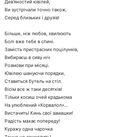
Дев’яностий ювілей,
Ви зустрічали точно також,
Серед близьких і друзів!
Більше, ніж любов, хвилюють
Болі вже тебе в спині.
Замість пристрасних поцілунків,
Вибираєш в сиву ніч
Розмови при місяці.
Ювілею шануючи порядки,
Ставиться бутель на стіл.
Вісім все ж таки десятків!
Тільки косиш очей крадькома
На улюблений «Корвалол»…
Вистачить! Кинь свої замашки!
Радість махає попереду!
Куражу одна чарочка
Точно не зашкодить!