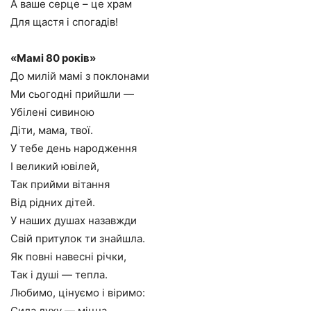
А ваше серце – це храм
Для щастя і спогадів!
«Мамі 80 років»
До милій мамі з поклонами
Ми сьогодні прийшли —
Убілені сивиною
Діти, мама, твої.
У тебе день народження
І великий ювілей,
Так прийми вітання
Від рідних дітей.
У наших душах назавжди
Свій притулок ти знайшла.
Як повні навесні річки,
Так і душі — тепла.
Любимо, цінуємо і віримо:
Сила духу — міцна.