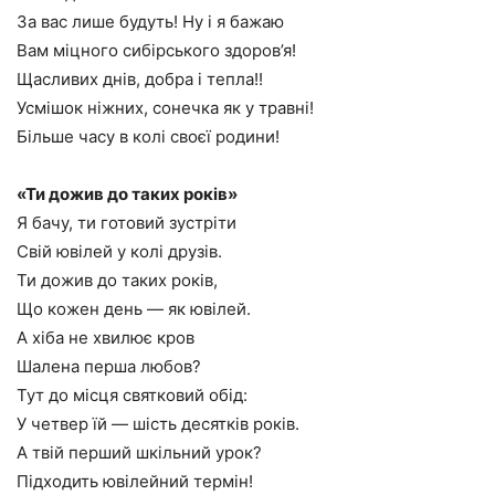
За вас лише будуть! Ну і я бажаю
Вам міцного сибірського здоров’я!
Щасливих днів, добра і тепла!!
Усмішок ніжних, сонечка як у травні!
Більше часу в колі своєї родини!
«Ти дожив до таких років»
Я бачу, ти готовий зустріти
Свій ювілей у колі друзів.
Ти дожив до таких років,
Що кожен день — як ювілей.
А хіба не хвилює кров
Шалена перша любов?
Тут до місця святковий обід:
У четвер їй — шість десятків років.
А твій перший шкільний урок?
Підходить ювілейний термін!