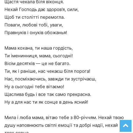
Щастя чекала біля віконця.
Нехай Господь дає здоров’я, сили,
Щоб ти столітті перемогла.
Поваги, любові тобі, уваги,
Правнуків і онуків обожанья!
Мама кохана, ти наша гордість,
Ти іменинниця, мама, сьогодні!
Вісім десятків — це не багато.
Ти, як і раніше, нас чекаєш біля порога!
Нас, посміхаючись, завжди ти зустрічаєш,
Ну а сьогодні тебе вітаємо!
Щаслива будь і все так само прекрасна.
Ну а для нас ти як сонце в день ясний!
Мила і люба мама, вітаю тебе з 80-річчям. Нехай твою
душу наповнюють світлі емоції та добрі надії, нехай
твоє серце