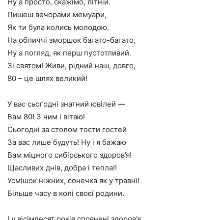
Ну а просто, скажімо, літній.
Пишеш вечорами мемуари,
Як ти була колись молодою.
На обличчі зморшок багато-багато,
Ну а погляд, як перш пустотливий.
Зі святом! Живи, рідний наш, довго,
80 – це шлях великий!
У вас сьогодні знатний ювілей —
Вам 80! З чим і вітаю!
Сьогодні за столом тости гостей
За вас лише будуть! Ну і я бажаю
Вам міцного сибірського здоров’я!
Щасливих днів, добра і тепла!!
Усмішок ніжних, сонечка як у травні!
Більше часу в колі своєї родини.
І у вісімдесят років сповнені здоров’я,