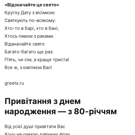
«Відзначайте це свято»
Круглу Дату з вісімкою
Святкують по-всякому:
Хто-то в барі, хто в бані,
Хтось пивом з раками.
Відзначайте свято
Багато-багато ще раз:
П’ять, чи сім, а краще триста!
Все ж, з ювілеєм Вас!
greets.ru
Привітання з днем
народження — з 80-річчям
Від усієї душі привітати Вас
Хочу не римою дзвінких фраз,