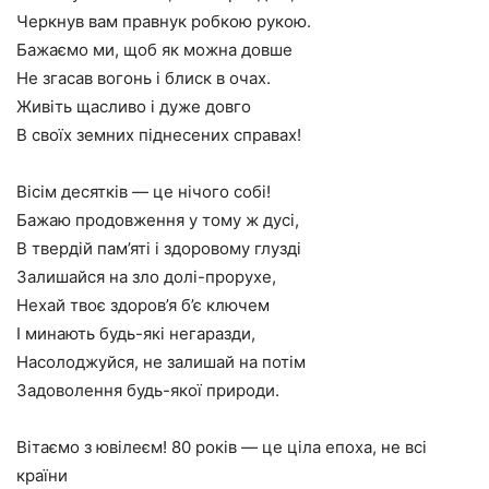
Черкнув вам правнук робкою рукою.
Бажаємо ми, щоб як можна довше
Не згасав вогонь і блиск в очах.
Живіть щасливо і дуже довго
В своїх земних піднесених справах!
Вісім десятків — це нічого собі!
Бажаю продовження у тому ж дусі,
В твердій пам’яті і здоровому глузді
Залишайся на зло долі-прорухе,
Нехай твоє здоров’я б’є ключем
І минають будь-які негаразди,
Насолоджуйся, не залишай на потім
Задоволення будь-якої природи.
Вітаємо з ювілеєм! 80 років — це ціла епоха, не всі
країни