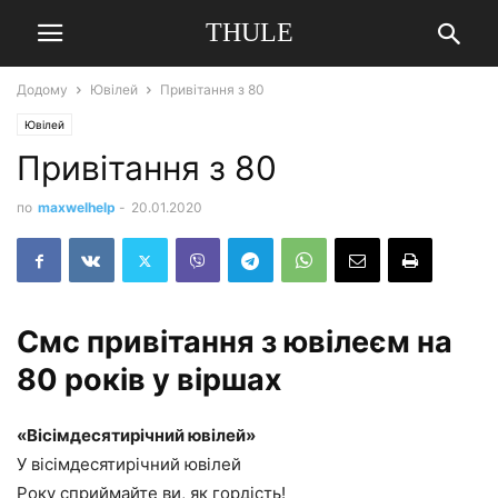
THULE
Додому
Ювілей
Привітання з 80
Ювілей
Привітання з 80
по
maxwelhelp
-
20.01.2020
Смс привітання з ювілеєм на
80 років у віршах
«Вісімдесятирічний ювілей»
У вісімдесятирічний ювілей
Року сприймайте ви, як гордість!