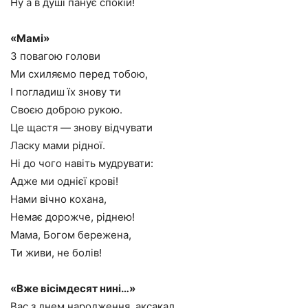
Ну а в душі панує спокій!
«Мамі»
З повагою голови
Ми схиляємо перед тобою,
І погладиш їх знову ти
Своєю доброю рукою.
Це щастя — знову відчувати
Ласку мами рідної.
Ні до чого навіть мудрувати:
Адже ми однієї крові!
Нами вічно кохана,
Немає дорожче, ріднею!
Мама, Богом бережена,
Ти живи, не болів!
«Вже вісімдесят нині…»
Вас з днем народження, аксакал,