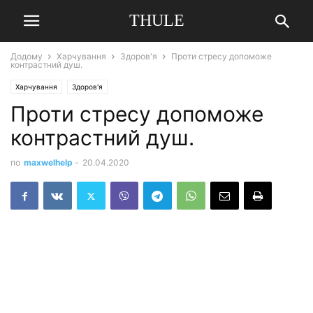
THULE
Додому
Харчування
Здоров'я
Проти стресу допоможе
контрастний душ.
Харчування
Здоров'я
Проти стресу допоможе
контрастний душ.
по
maxwelhelp
-
20.04.2020