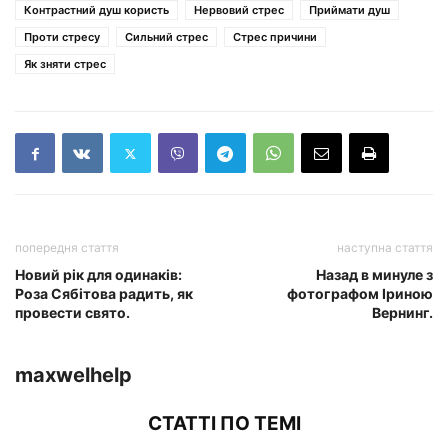
Контрастний душ користь
Нервовий стрес
Приймати душ
Проти стресу
Сильний стрес
Стрес причини
Як зняти стрес
попередня стаття
наступна стаття
Новий рік для одинаків:
Назад в минуле з
Роза Сябітова радить, як
фотографом Іриною
провести свято.
Вернинг.
maxwelhelp
СТАТТІ ПО ТЕМІ