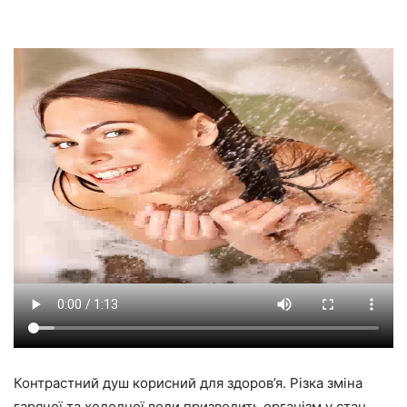
Контрастний душ корисний для здоров’я. Різка зміна
гарячої та холодної води призводить організм у стан