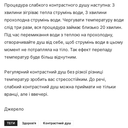
Процедура слабкого
контрастного душу
наступна: 3
хвилини зігріває тепла струмінь води, 3 хвилини
прохолодна струмінь води. Чергувати температуру води
слід три рази, вся процедура займає близько 20 хвилин.
Під час перемикання води з теплою на прохолодну,
отворачивайте душ від себе, щоб струмінь води в цьому
момент не потрапляла на тіло. Так ефект перепаду
температур буде більш відчутним.
Регулярний
контрастний душ
без різкої різниці
температур зробить вас стресостійким. До речі,
слабкий контрастний душ можна приймати не тільки
вранці, але і ввечері.
Джерело
ТЕГИ
Здоров'я
Контрастний душ