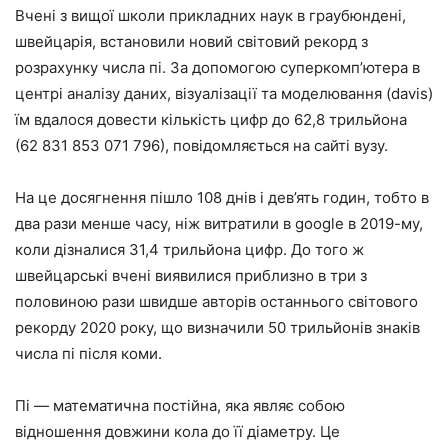
Вчені з вищої школи прикладних наук в граубюндені,
швейцарія, встановили новий світовий рекорд з
розрахунку числа пі. За допомогою суперкомп’ютера в
центрі аналізу даних, візуалізації та моделювання (davis)
їм вдалося довести кількість цифр до 62,8 трильйона
(62 831 853 071 796), повідомляється на сайті вузу.
На це досягнення пішло 108 днів і дев’ять годин, тобто в
два рази менше часу, ніж витратили в google в 2019-му,
коли дізналися 31,4 трильйона цифр. До того ж
швейцарські вчені виявилися приблизно в три з
половиною рази швидше авторів останнього світового
рекорду 2020 року, що визначили 50 трильйонів знаків
числа пі після коми.
Пі — математична постійна, яка являє собою
відношення довжини кола до її діаметру. Це