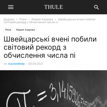
THULE
Додому
Різне
Мария Азарова
Швейцарські вчені побили
світовий рекорд з обчислення числа пі
Різне
Мария Азарова
Швейцарські вчені побили
світовий рекорд з
обчислення числа пі
по
maxwelhelp
-
06.09.2021