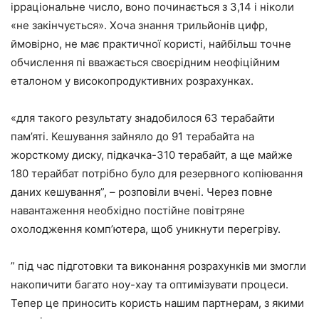
ірраціональне число, воно починається з 3,14 і ніколи
«не закінчується». Хоча знання трильйонів цифр,
ймовірно, не має практичної користі, найбільш точне
обчислення пі вважається своєрідним неофіційним
еталоном у високопродуктивних розрахунках.
«для такого результату знадобилося 63 терабайти
пам’яті. Кешування зайняло до 91 терабайта на
жорсткому диску, підкачка-310 терабайт, а ще майже
180 терайбат потрібно було для резервного копіювання
даних кешування”, – розповіли вчені. Через повне
навантаження необхідно постійне повітряне
охолодження комп’ютера, щоб уникнути перегріву.
” під час підготовки та виконання розрахунків ми змогли
накопичити багато ноу-хау та оптимізувати процеси.
Тепер це приносить користь нашим партнерам, з якими