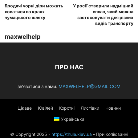
Бродячі чорні діри можуть
У росії створили надміцний
ховатися по краях
сплав, який можна
чумацького шляху
застосовувати для різних
видів транспорту
maxwelhelp
ПРО НАС
зв'язатися з нами:
MAXWELHELP@GMAIL.COM
Цікаве
Ювілей
Короткі
Листівки
Новини
Українська
© Copyright 2025 -
https://thule.kiev.ua
- При копіюванні