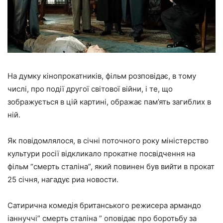
На думку кінопрокатників, фільм розповідає, в тому
числі, про події другої світової війни, і те, що
зображується в цій картині, ображає пам’ять загиблих в
ній.
Як повідомлялося, в січні поточного року міністерство
культури росії відкликало прокатне посвідчення на
фільм “смерть сталіна”, який повинен був вийти в прокат
25 січня, нагадує риа новости.
Сатирична комедія британського режисера армандо
іаннуччі” смерть сталіна ” оповідає про боротьбу за