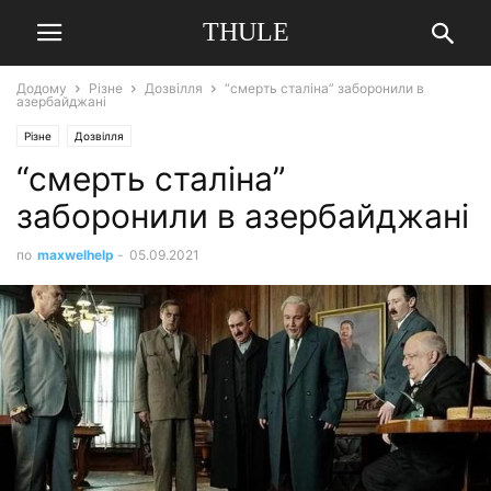
THULE
Додому
Різне
Дозвілля
“смерть сталіна” заборонили в
азербайджані
Різне
Дозвілля
“смерть сталіна”
заборонили в азербайджані
по
maxwelhelp
-
05.09.2021