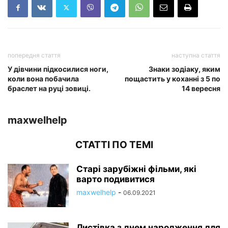
попередня стаття
наступна стаття
У дівчини підкосилися ноги,
Знаки зодіаку, яким
коли вона побачила
пощастить у коханні з 5 по
браслет на руці зовиці.
14 вересня
maxwelhelp
СТАТТІ ПО ТЕМІ
Старі зарубіжні фільми, які
варто подивитися
maxwelhelp
-
06.09.2021
Листівка з днем народження для