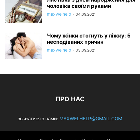
чоловіка своїми руками
maxwelhelp
-
04.09.2021
Чому жінки стогнуть у ліжку: 5
несподіваних причин
maxwelhelp
-
03.09.2021
ПРО НАС
зв'язатися з нами:
MAXWELHELP@GMAIL.COM