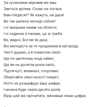
За сучасними мірками вік ваш
Зветься зрілим. Слово не погане.
Вам п’ятдесят? Як кажуть, не даси!
Ви так шалено молоді собою!
І ні зморшки немає на обличчі,
І ні сединки в пасмах, це ж треба.
Ви, видно, Богові як душі,
Він молодість за те продовжив в нагороду.
Чисті душею, а в помислах своїх
Ще по-дитячому іноді наївні,
Ще ви не досягли років своїх,
Підтягнуті, впевнені, спортивні.
Зберігайте своєї юності секрет,
Ніхто не розшифрує ваші шифри.
І можна буде через десять років
Вірш цей же прочитати, змінивши лише цифри.