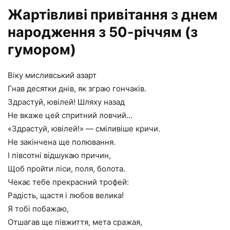
Жартівливі привітання з днем
народження з 50-річчям (з
гумором)
Віку мисливський азарт
Гнав десятки днів, як зграю гончаків.
Здрастуй, ювілей! Шляху назад
Не вкаже цей спритний ловчий…
«Здрастуй, ювілей!» — сміливіше кричи.
Не закінчена ще полювання.
І півсотні відшукаю причин,
Щоб пройти ліси, поля, болота.
Чекає тебе прекрасний трофей:
Радість, щастя і любов велика!
Я тобі побажаю,
Отшагав ще півжиття, мета сражая,