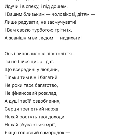
Йдучи і в спеку, і під дощем.
І Вашим близьким — чоловікові, дітям —
Лише радувати, не засмучувати!
І Вам своєю турботою гріти їх,
А зовнішнім виглядом — надихати!
Ось і виповнилося півстоліття…
Ти не бійся цифр і дат:
Що всередині у людини,
Тільки тим він і багатий.
Не роки твоє багатство,
Не фінансовий розклад,
А душі твоїй оздоблення,
Серця трепетний наряд.
Нехай ростуть твої доходи,
Нехай збуваються мрії,
Якщо головний самородок —