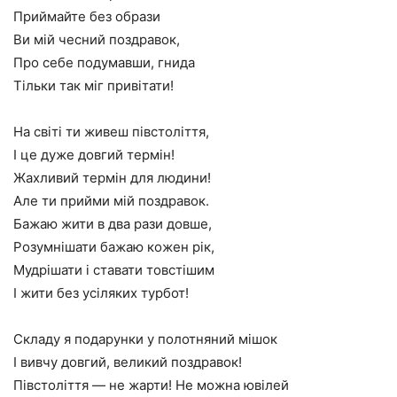
Приймайте без образи
Ви мій чесний поздравок,
Про себе подумавши, гнида
Тільки так міг привітати!
На світі ти живеш півстоліття,
І це дуже довгий термін!
Жахливий термін для людини!
Але ти прийми мій поздравок.
Бажаю жити в два рази довше,
Розумнішати бажаю кожен рік,
Мудрішати і ставати товстішим
І жити без усіляких турбот!
Складу я подарунки у полотняний мішок
І вивчу довгий, великий поздравок!
Півстоліття — не жарти! Не можна ювілей