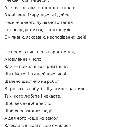
І нехай тобі п’ятдесят,
Але очі, зовсім як в юності, горять.
З ювілеєм! Миру, щастя і добра,
Нескінченного душевного тепла.
Інтересу до життя, вірних друзів,
Сміливих, яскравих, несподіваних ідей!
Не просто нині день народження,
А ювілейне число!
Вам — пожеланье-привітання:
Ще півстоліття щоб щастило!
Шалено щастило на роботі,
В грошах, в побуті… Щастило-щастило!
Тих, кого любите і чекаєте,
Щоб везіння зберегло.
Щоб справдилися надії.
А для чого ж ще живемо?
Завжди від щастя щоб сміялися,