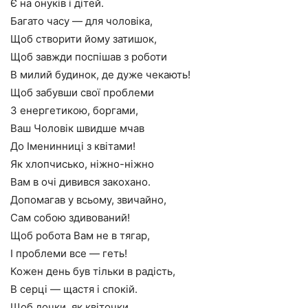
Є на онуків і дітей.
Багато часу — для чоловіка,
Щоб створити йому затишок,
Щоб завжди поспішав з роботи
В милий будинок, де дуже чекають!
Щоб забувши свої проблеми
З енергетикою, боргами,
Ваш Чоловік швидше мчав
До Іменинниці з квітами!
Як хлопчисько, ніжно-ніжно
Вам в очі дивився закохано.
Допомагав у всьому, звичайно,
Сам собою здивований!
Щоб робота Вам не в тягар,
І проблеми все — геть!
Кожен день був тільки в радість,
В серці — щастя і спокій.
Щоб дочки, як квіточки,