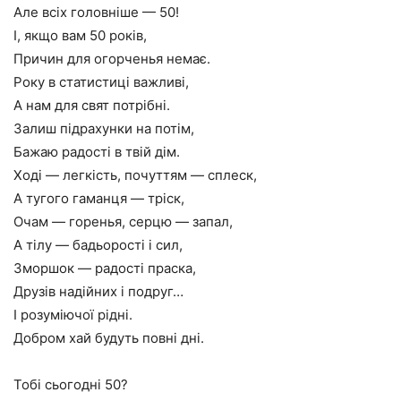
Але всіх головніше — 50!
І, якщо вам 50 років,
Причин для огорченья немає.
Року в статистиці важливі,
А нам для свят потрібні.
Залиш підрахунки на потім,
Бажаю радості в твій дім.
Ході — легкість, почуттям — сплеск,
А тугого гаманця — тріск,
Очам — горенья, серцю — запал,
А тілу — бадьорості і сил,
Зморшок — радості праска,
Друзів надійних і подруг…
І розуміючої рідні.
Добром хай будуть повні дні.
Тобі сьогодні 50?