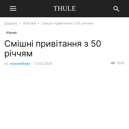
THULE
Додому
Ювілей
Смішні привітання з 50 річчям
Ювілей
Смішні привітання з 50
річчям
1090
по
maxwelhelp
-
13.02.2020