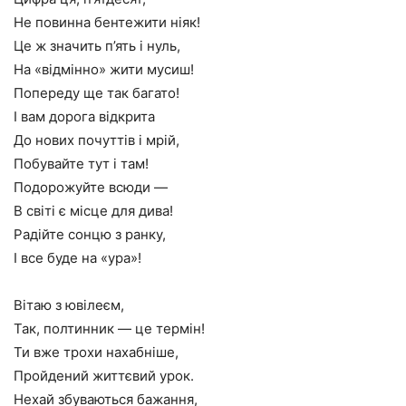
Не повинна бентежити ніяк!
Це ж значить п’ять і нуль,
На «відмінно» жити мусиш!
Попереду ще так багато!
І вам дорога відкрита
До нових почуттів і мрій,
Побувайте тут і там!
Подорожуйте всюди —
В світі є місце для дива!
Радійте сонцю з ранку,
І все буде на «ура»!
Вітаю з ювілеєм,
Так, полтинник — це термін!
Ти вже трохи нахабніше,
Пройдений життєвий урок.
Нехай збуваються бажання,