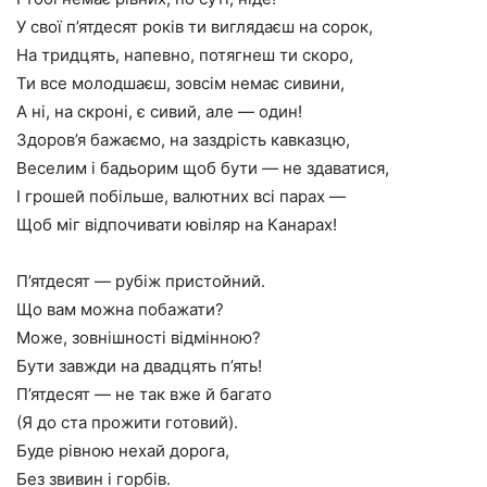
У свої п’ятдесят років ти виглядаєш на сорок,
На тридцять, напевно, потягнеш ти скоро,
Ти все молодшаєш, зовсім немає сивини,
А ні, на скроні, є сивий, але — один!
Здоров’я бажаємо, на заздрість кавказцю,
Веселим і бадьорим щоб бути — не здаватися,
І грошей побільше, валютних всі парах —
Щоб міг відпочивати ювіляр на Канарах!
П’ятдесят — рубіж пристойний.
Що вам можна побажати?
Може, зовнішності відмінною?
Бути завжди на двадцять п’ять!
П’ятдесят — не так вже й багато
(Я до ста прожити готовий).
Буде рівною нехай дорога,
Без звивин і горбів.