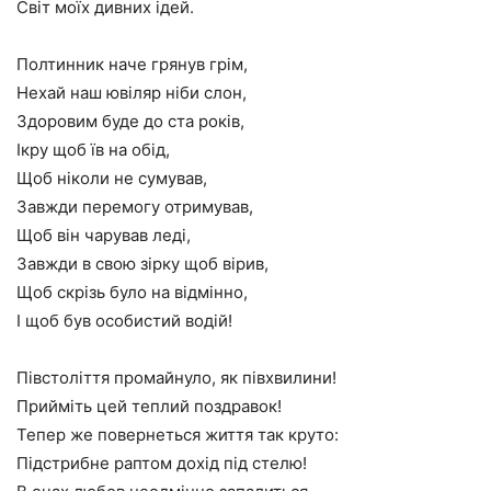
Світ моїх дивних ідей.
Полтинник наче грянув грім,
Нехай наш ювіляр ніби слон,
Здоровим буде до ста років,
Ікру щоб їв на обід,
Щоб ніколи не сумував,
Завжди перемогу отримував,
Щоб він чарував леді,
Завжди в свою зірку щоб вірив,
Щоб скрізь було на відмінно,
І щоб був особистий водій!
Півстоліття промайнуло, як півхвилини!
Прийміть цей теплий поздравок!
Тепер же повернеться життя так круто:
Підстрибне раптом дохід під стелю!