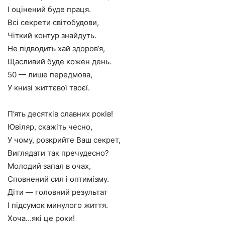
І оцінений буде праця.
Всі секрети світобудови,
Чіткий контур знайдуть.
Не підводить хай здоров’я,
Щасливий буде кожен день.
50 — лише передмова,
У книзі життєвої твоєї.
П’ять десятків славних років!
Ювіляр, скажіть чесно,
У чому, розкрийте Ваш секрет,
Виглядати так пречудесно?
Молодий запал в очах,
Сповнений сил і оптимізму.
Діти — головний результат
І підсумок минулого життя.
Хоча…які це роки!