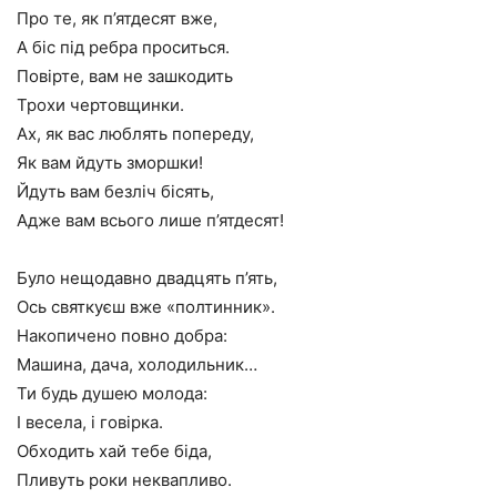
Про те, як п’ятдесят вже,
А біс під ребра проситься.
Повірте, вам не зашкодить
Трохи чертовщинки.
Ах, як вас люблять попереду,
Як вам йдуть зморшки!
Йдуть вам безліч бісять,
Адже вам всього лише п’ятдесят!
Було нещодавно двадцять п’ять,
Ось святкуєш вже «полтинник».
Накопичено повно добра:
Машина, дача, холодильник…
Ти будь душею молода:
І весела, і говірка.
Обходить хай тебе біда,
Пливуть роки неквапливо.