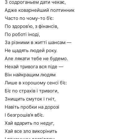
З содроганьем дати чекає,
Адже коварнейший полтинник
Часто по чому-то б’є:
По здоров’ю, з фінансів,
По роботі іноді,
За різними в житті шансам —
Не щадять людей року.
Але лякати тебе не будемо.
Нехай тривога вся піде —
Він найкращим людям
Лише в хорошому сенсі б’є:
Б’є по страхів і тривоги,
Знищить смуток і гніт,
Навіть пробки на дорозі
І безгрошів’я вб’є.
Хай вдарить по недуг,
Хай все зло викорінить