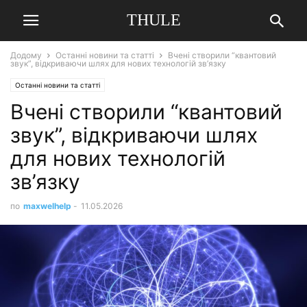
THULE
Додому
Останні новини та статті
Вчені створили “квантовий
звук”, відкриваючи шлях для нових технологій зв’язку
Останні новини та статті
Вчені створили “квантовий
звук”, відкриваючи шлях
для нових технологій
зв’язку
по
maxwelhelp
-
11.05.2026