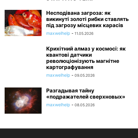
Несподівана загроза: як
викинуті золоті рибки ставлять
під загрозу місцевих карасів
maxwelhelp
-
11.05.2026
Крихітний алмаз у космосі: як
квантові датчики
революціонізують магнітне
картографування
maxwelhelp
-
09.05.2026
Разгадывая тайну
«подражателей сверхновых»
maxwelhelp
-
08.05.2026