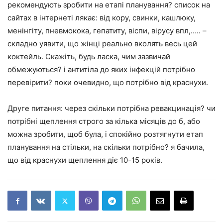
рекомендують зробити на етапі планування? список на
сайтах в інтернеті лякає: від кору, свинки, кашлюку,
менінгіту, пневмокока, гепатиту, віспи, вірусу впл,….. –
складно уявити, що жінці реально вколять весь цей
коктейль. Скажіть, будь ласка, чим зазвичай
обмежуються? і антитіла до яких інфекцій потрібно
перевірити? поки очевидно, що потрібно від краснухи.
Друге питання: через скільки потрібна ревакцинація? чи
потрібні щеплення строго за кілька місяців до б, або
можна зробити, щоб була, і спокійно розтягнути етап
планування на стільки, на скільки потрібно? я бачила,
що від краснухи щеплення діє 10-15 років.