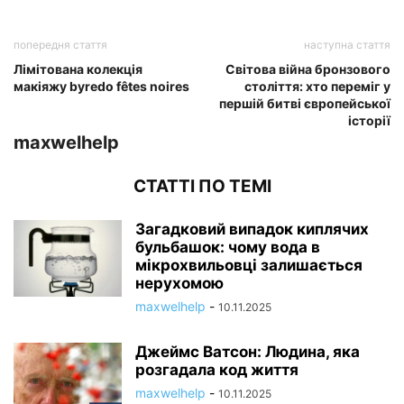
попередня стаття
наступна стаття
Лімітована колекція
Світова війна бронзового
макіяжу byredo fêtes noires
століття: хто переміг у
першій битві європейської
історії
maxwelhelp
СТАТТІ ПО ТЕМІ
Загадковий випадок киплячих
бульбашок: чому вода в
мікрохвильовці залишається
нерухомою
maxwelhelp
-
10.11.2025
Джеймс Ватсон: Людина, яка
розгадала код життя
maxwelhelp
-
10.11.2025