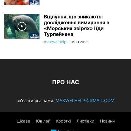
Відлуння, що зникають:
дослідження вимирання в
«Морських звірях» Іїди
Турпейнена
maxwelhelp
-
09.11.2025
ПРО НАС
зв'язатися з нами:
MAXWELHELP@GMAIL.COM
Цікаве
Ювілей
Короткі
Листівки
Новини