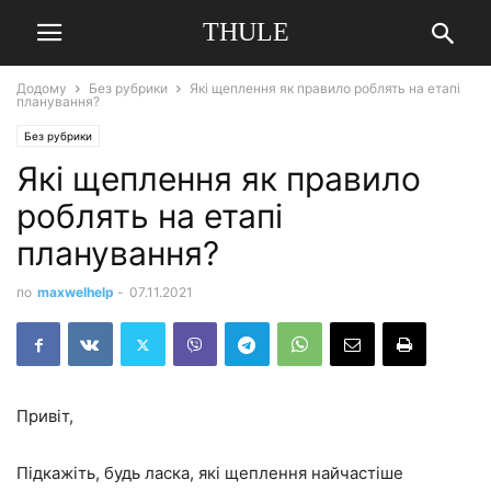
THULE
Додому
Без рубрики
Які щеплення як правило роблять на етапі
планування?
Без рубрики
Які щеплення як правило
роблять на етапі
планування?
по
maxwelhelp
-
07.11.2021
Привіт,
Підкажіть, будь ласка, які щеплення найчастіше