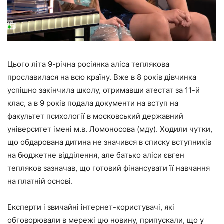
Цього літа 9-річна росіянка аліса теплякова
прославилася на всю країну. Вже в 8 років дівчинка
успішно закінчила школу, отримавши атестат за 11-й
клас, а в 9 років подала документи на вступ на
факультет психології в московський державний
університет імені м.в. Ломоносова (мду). Ходили чутки,
що обдарована дитина не значився в списку вступників
на бюджетне відділення, але батько аліси євген
тепляков зазначав, що готовий фінансувати її навчання
на платній основі.
Експерти і звичайні інтернет-користувачі, які
обговорювали в мережі цю новину, припускали, що у