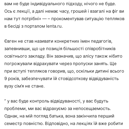
вам не буде індивідуального підходу, нічого не буде.
Ось є лекції, а далі немає часу, грошей і взагалі на фіг ви
нам тут потрібні» — – прокоментував ситуацію тепляков
в бесіді з порталом lenta.ru.
Євген не став називати конкретних імен педагогів,
запевнивши, що це позиція більшості співробітників
освітнього закладу. Він зазначив, що алісу також нібито
погрожували відрахувати через пропуски занять. Ще
при вступі тепляков говорив, що, оскільки дитині всього
9 років, забезпечувати їй стовідсоткову відвідуваність
вузу сім’я не стане.
” у вас буде контроль відвідуваності, у вас будуть
проблеми, ми вас відрахуємо за непосещаемость.
Однак, на мій погляд батька, вона закінчила перший
семестр повністю. Відповідно, на лекціях їй вже робити