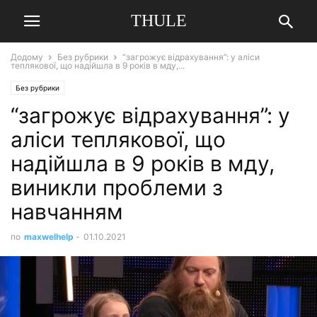
THULE
Додому
Без рубрики
“загрожує відрахування”: у аліси
теплякової, що надійшла в 9 років в мду,...
Без рубрики
“загрожує відрахування”: у
аліси теплякової, що
надійшла в 9 років в мду,
виникли проблеми з
навчанням
по
maxwelhelp
-
01.10.2021