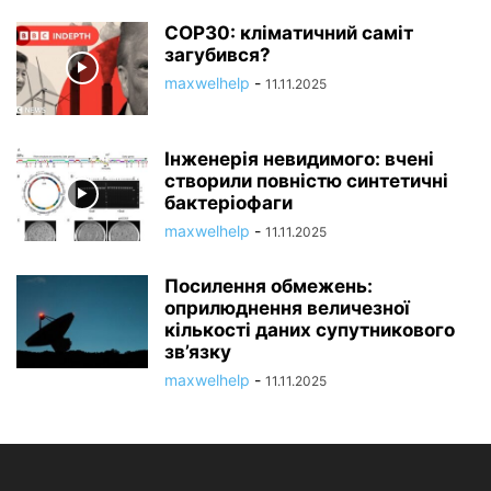
COP30: кліматичний саміт
загубився?
maxwelhelp
-
11.11.2025
Інженерія невидимого: вчені
створили повністю синтетичні
бактеріофаги
maxwelhelp
-
11.11.2025
Посилення обмежень:
оприлюднення величезної
кількості даних супутникового
зв’язку
maxwelhelp
-
11.11.2025