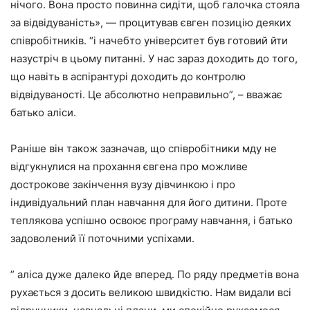
нічого. Вона просто повинна сидіти, щоб галочка стояла
за відвідуваність», — процитував євген позицію деяких
співробітників. “і начебто університет був готовий йти
назустріч в цьому питанні. У нас зараз доходить до того,
що навіть в аспірантурі доходить до контролю
відвідуваності. Це абсолютно неправильно”, – вважає
батько аліси.
Раніше він також зазначав, що співробітники мду не
відгукнулися на прохання євгена про можливе
дострокове закінчення вузу дівчинкою і про
індивідуальний план навчання для його дитини. Проте
теплякова успішно освоює програму навчання, і батько
задоволений її поточними успіхами.
” аліса дуже далеко йде вперед. По ряду предметів вона
рухається з досить великою швидкістю. Нам видали всі