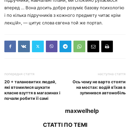
підручники, навчальні плани, ми спокійно рухаємося
вперед … Вона досить добре розуміє базову психологію
і по кілька підручників з кожного предмету читає крім
лекцій», — цитує слова євгена той же портал.
попередня стаття
наступна стаття
20 + талановитих людей,
Ось чому не варто стояти
які втомилися шукати
на мостах: водій в’їхав в
класне взуття в магазинах і
зупинився автомобіль
почали робити її самі
maxwelhelp
СТАТТІ ПО ТЕМІ