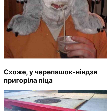
Схоже, у черепашок-ніндзя
пригоріла піца