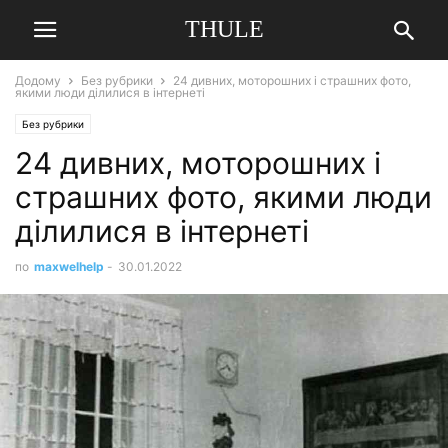
THULE
Додому
Без рубрики
24 дивних, моторошних і страшних фото,
якими люди ділилися в інтернеті
Без рубрики
24 дивних, моторошних і
страшних фото, якими люди
ділилися в інтернеті
по
maxwelhelp
-
30.01.2022