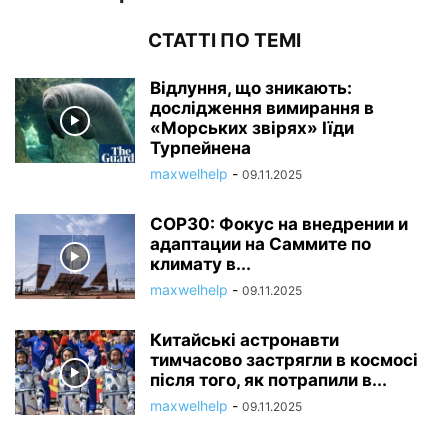
СТАТТІ ПО ТЕМІ
Відлуння, що зникають:
дослідження вимирання в
«Морських звірях» Іїди
Турпейнена
maxwelhelp
-
09.11.2025
COP30: Фокус на внедрении и
адаптации на Саммите по
климату в...
maxwelhelp
-
09.11.2025
Китайські астронавти
тимчасово застрягли в космосі
після того, як потрапили в...
maxwelhelp
-
09.11.2025