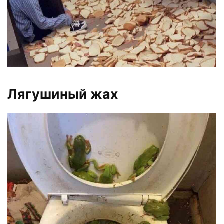
Лягушиный жах