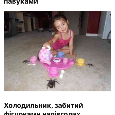
павуками
Холодильник, забитий
фігурками напівголих