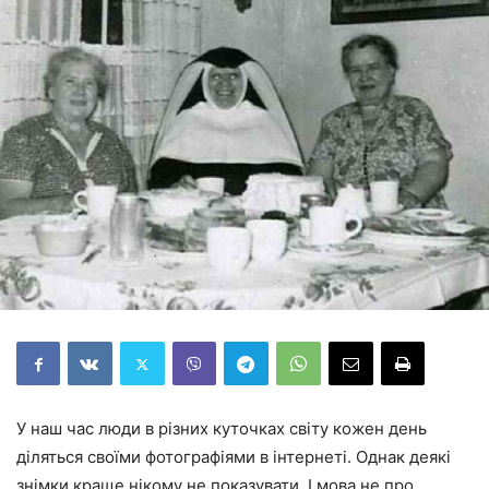
У наш час люди в різних куточках світу кожен день
діляться своїми фотографіями в інтернеті. Однак деякі
знімки краще нікому не показувати. І мова не про