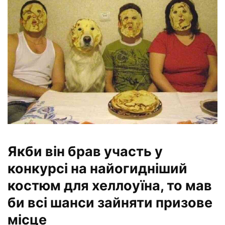
Якби він брав участь у
конкурсі на найогидніший
костюм для хеллоуїна, то мав
би всі шанси зайняти призове
місце