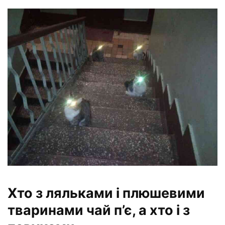
Хто з ляльками і плюшевими
тваринами чай п’є, а хто і з