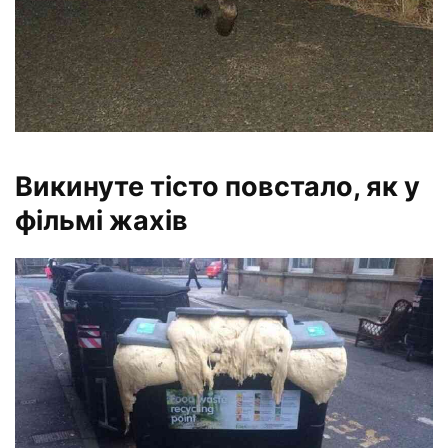
Викинуте тісто повстало, як у
фільмі жахів