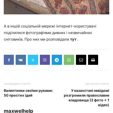
А в іншій соціальній мережі інтернет-користувачі
поділилися фотографіями дивних і незвичайних
сніговиків. Про них ми розповідали
тут
.
попередня стаття
наступна стаття
Валентинки своїми руками:
У казахстані невідомі
50 простих ідей
розгромили православне
кладовище (2 фото + 1
відео)
maxwelhelp