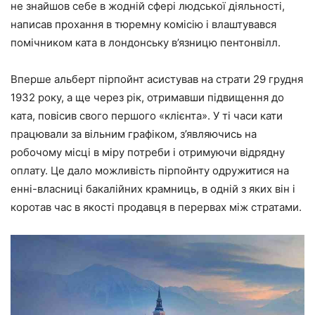
не знайшов себе в жодній сфері людської діяльності,
написав прохання в тюремну комісію і влаштувався
помічником ката в лондонську в’язницю пентонвілл.
Вперше альберт пірпойнт асистував на страти 29 грудня
1932 року, а ще через рік, отримавши підвищення до
ката, повісив свого першого «клієнта». У ті часи кати
працювали за вільним графіком, з’являючись на
робочому місці в міру потреби і отримуючи відрядну
оплату. Це дало можливість пірпойнту одружитися на
енні-власниці бакалійних крамниць, в одній з яких він і
коротав час в якості продавця в перервах між стратами.