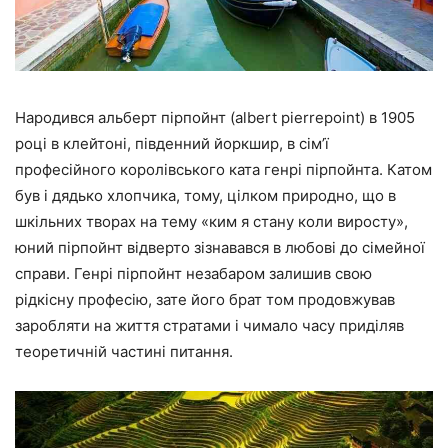
Народився альберт пірпойнт (albert pierrepoint) в 1905
році в клейтоні, південний йоркшир, в сім’ї
професійного королівського ката генрі пірпойнта. Катом
був і дядько хлопчика, тому, цілком природно, що в
шкільних творах на тему «ким я стану коли виросту»,
юний пірпойнт відверто зізнавався в любові до сімейної
справи. Генрі пірпойнт незабаром залишив свою
рідкісну професію, зате його брат том продовжував
заробляти на життя стратами і чимало часу приділяв
теоретичній частині питання.