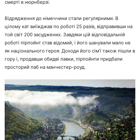
смерті в нюрнберзі.
Відрядження до німеччини стали регулярними. В
цілому кат виїжджав по роботі 25 разів, відправивши на
той світ 200 засуджених. Завдяки цій відповідальній
роботі пірпойнт став відомий, і його шанували мало не
як національного героя. Доходи його сім’ї також пішли в
гору і, продавши обидві лавки, пірпойнти придбали
просторий паб на манчестер-роуд.