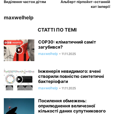
Виділення часток дітям
Альберт пірпойнт-останній
кат імперії
maxwelhelp
СТАТТІ ПО ТЕМІ
COP30: кліматичний саміт
загубився?
maxwelhelp
-
11.11.2025
Інженерія невидимого: вчені
створили повністю синтетичні
бактеріофаги
maxwelhelp
-
11.11.2025
Посилення обмежень:
оприлюднення величезної
кількості даних супутникового