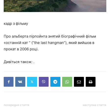
кадр з фільму
Про альберта пірпойнта знятий біографічний фільм
«останній кат ” (“the last hangman”), який вийшов в
прокат в 2006 році.
Дивіться також: .
попередня стаття
наступна стаття