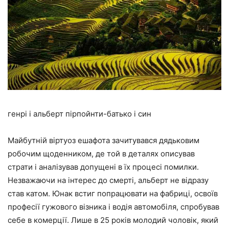
генрі і альберт пірпойнти-батько і син
Майбутній віртуоз ешафота зачитувався дядьковим
робочим щоденником, де той в деталях описував
страти і аналізував допущені в їх процесі помилки.
Незважаючи на інтерес до смерті, альберт не відразу
став катом. Юнак встиг попрацювати на фабриці, освоїв
професії гужового візника і водія автомобіля, спробував
себе в комерції. Лише в 25 років молодий чоловік, який