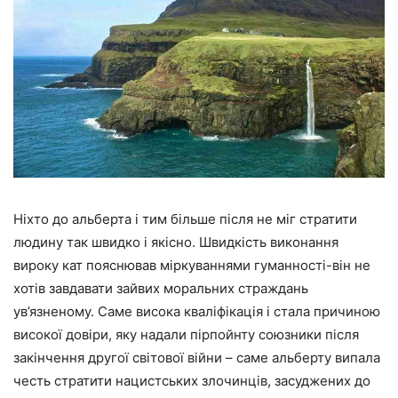
Ніхто до альберта і тим більше після не міг стратити
людину так швидко і якісно. Швидкість виконання
вироку кат пояснював міркуваннями гуманності-він не
хотів завдавати зайвих моральних страждань
ув’язненому. Саме висока кваліфікація і стала причиною
високої довіри, яку надали пірпойнту союзники після
закінчення другої світової війни – саме альберту випала
честь стратити нацистських злочинців, засуджених до