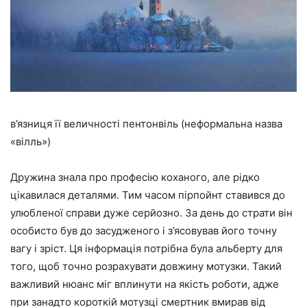
в’язниця її величності пентонвіль (неформальна назва
«вілль»)
Дружина знала про професію коханого, але рідко
цікавилася деталями. Тим часом пірпойнт ставився до
улюбленої справи дуже серйозно. За день до страти він
особисто був до засудженого і з’ясовував його точну
вагу і зріст. Ця інформація потрібна була альберту для
того, щоб точно розрахувати довжину мотузки. Такий
важливий нюанс міг вплинути на якість роботи, адже
при занадто короткій мотузці смертник вмирав від