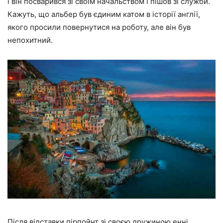
і він посварився зі своїм начальством і пішов зі служби.
Кажуть, що альбер був єдиним катом в історії англії,
якого просили повернутися на роботу, але він був
непохитний.
Після відставки пірпойнт зі своєю дружиною енні