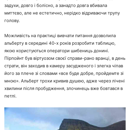
задухи, довго і болісно, а занадто довга вбивала
миттєво, але не естетично, нерідко відриваючи трупу
голову.
Можливість на практиці вивчати питання дозволила
альберту в середині 40-х років розробити таблицю,
якою користуються оператори шибениць донині.
Пірпойнт був віртуозом своєї справи-рано вранці, в день
страти, він заходив в камеру засудженого і злегка чіпав
його за плече зі словами «все буде добре, пройдемте зі
мною». Альберт трохи кривив душею, адже через лічені
хвилини після пробудження, злочинець вже бовтався в
петлі.