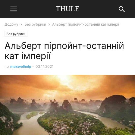
THULE
Додому
Без рубрики
Альберт пірпойнт-останній кат імперії
Без рубрики
Альберт пірпойнт-останній
кат імперії
по
maxwelhelp
-
03.11.2021