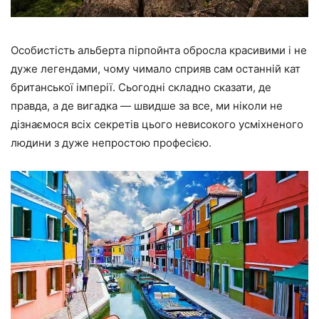
Особистість альберта пірпойнта обросла красивими і не
дуже легендами, чому чимало сприяв сам останній кат
британської імперії. Сьогодні складно сказати, де
правда, а де вигадка — швидше за все, ми ніколи не
дізнаємося всіх секретів цього невисокого усміхненого
людини з дуже непростою професією.