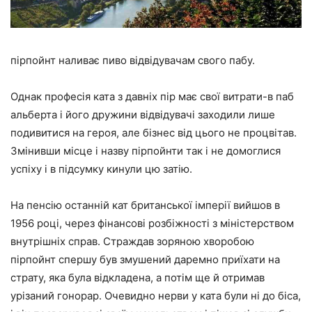
пірпойнт наливає пиво відвідувачам свого пабу.
Однак професія ката з давніх пір має свої витрати-в паб
альберта і його дружини відвідувачі заходили лише
подивитися на героя, але бізнес від цього не процвітав.
Змінивши місце і назву пірпойнти так і не домоглися
успіху і в підсумку кинули цю затію.
На пенсію останній кат британської імперії вийшов в
1956 році, через фінансові розбіжності з міністерством
внутрішніх справ. Страждав зоряною хворобою
пірпойнт спершу був змушений даремно приїхати на
страту, яка була відкладена, а потім ще й отримав
урізаний гонорар. Очевидно нерви у ката були ні до біса,