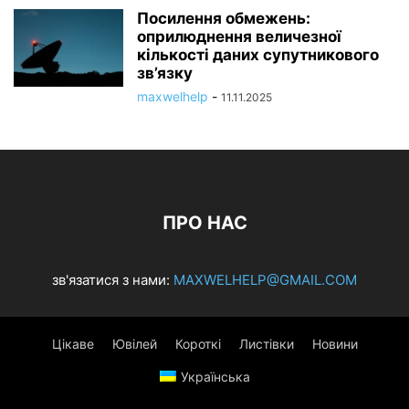
Посилення обмежень:
оприлюднення величезної
кількості даних супутникового
зв’язку
maxwelhelp
-
11.11.2025
ПРО НАС
зв'язатися з нами:
MAXWELHELP@GMAIL.COM
Цікаве
Ювілей
Короткі
Листівки
Новини
Українська