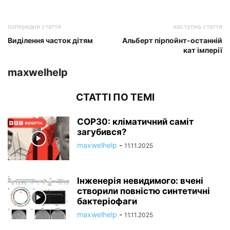
попередня стаття
наступна стаття
Виділення часток дітям
Альберт пірпойнт-останній
кат імперії
maxwelhelp
СТАТТІ ПО ТЕМІ
COP30: кліматичний саміт
загубився?
maxwelhelp
-
11.11.2025
Інженерія невидимого: вчені
створили повністю синтетичні
бактеріофаги
maxwelhelp
-
11.11.2025