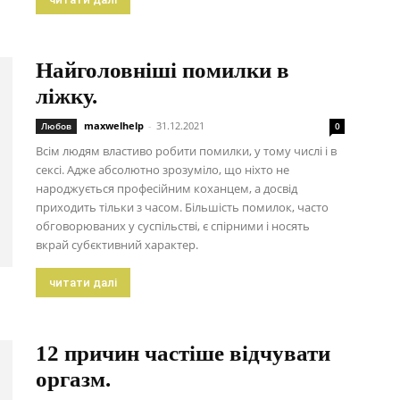
Найголовніші помилки в
ліжку.
maxwelhelp
-
31.12.2021
Любов
0
Всім людям властиво робити помилки, у тому числі і в
сексі. Адже абсолютно зрозуміло, що ніхто не
народжується професійним коханцем, а досвід
приходить тільки з часом. Більшість помилок, часто
обговорюваних у суспільстві, є спірними і носять
вкрай субєктивний характер.
читати далі
12 причин частіше відчувати
оргазм.