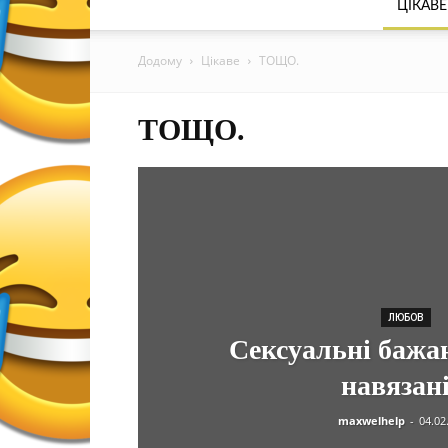
ЦІКАВЕ
Додому
Цікаве
ТОЩО.
ТОЩО.
ЛЮБОВ
Сексуальні бажан
навязані
maxwelhelp
-
04.02