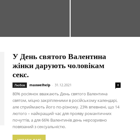
У День святого Валентина
жінки дарують чоловікам
секс.
maxwelhelp
-
31.12.2021
Любов
0
80% росіянок вважають День святого Валентина
святом, міцно закріпленими в російському календарі,
але сприймають його по-різному. 23% впевнені, що 14
лютого – найкращий час для прояву романтичних
почуттів, а для 66% Валентинів день нерозривно
повязаний з сексуальністю.
читати далі