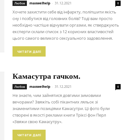
maxwelhelp
-
31.12.2021
Любов
0
Хочете захистити себе від інфаркту, поліпшити якість
сну і позбутися від головних болів? Тоді вам просто
необхідно частіше відчувати оргазми, як стверджують
експерти склали список з 12 корисних властивостей
цього самого великого сексуального задоволення.
читати далі
Камасутра гачком.
maxwelhelp
-
31.12.2021
Любов
0
Не знаєте, чим зайнятися довгими зимовими
вечорами? Звяжіть собі пікантних ляльок зі
знаменитими позиціями Камасутри. Ці фото були
створені в якості реклами книги Тріксі фон Перл
«Звяжи свою Камасутру».
читати далі