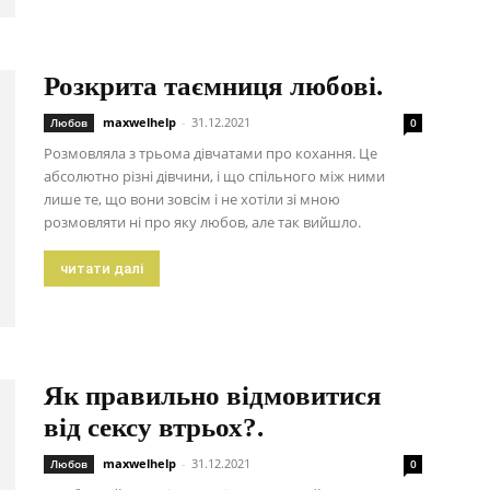
Розкрита таємниця любові.
maxwelhelp
-
31.12.2021
Любов
0
Розмовляла з трьома дівчатами про кохання. Це
абсолютно різні дівчини, і що спільного між ними
лише те, що вони зовсім і не хотіли зі мною
розмовляти ні про яку любов, але так вийшло.
читати далі
Як правильно відмовитися
від сексу втрьох?.
maxwelhelp
-
31.12.2021
Любов
0