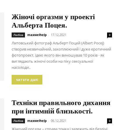
Жіночі оргазми у проекті
Альберта Поцея.
maxwelhelp
-
17.12.2021
Любов
0
Литовський фотограф Альберт Поцей (Albert Pocej)
створив незвичайний, захоплюючий і дуже еротичний
фотопроект, ідею якого він виношував 10 років - як
виглядають жіночі особи на піку сексуальної
насолоди..
читати далі
Техніки правильного дихання
при інтимній близькості.
maxwelhelp
-
06.12.2021
Любов
0
Жіночий оргазм – справа тонка і залежить від безлічі