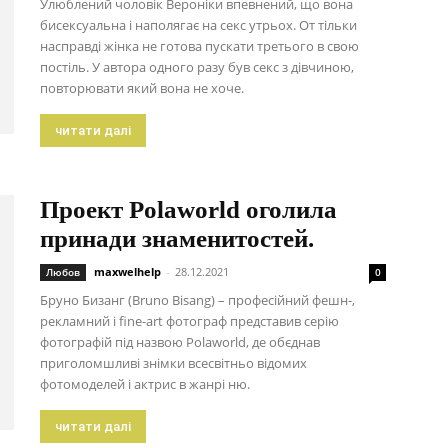
Улюблений чоловік Вероніки впевнений, що вона
бисексуальна і наполягає на секс утрьох. От тільки
насправді жінка не готова пускати третього в свою
постіль. У автора одного разу був секс з дівчиною,
повторювати який вона не хоче.
читати далі
Проект Polaworld оголила
принади знаменитостей.
maxwelhelp
-
28.12.2021
Любов
0
Бруно Бизанг (Bruno Bisang) – професійний фешн-,
рекламний і fine-art фотограф представив серію
фотографій під назвою Polaworld, де обєднав
приголомшливі знімки всесвітньо відомих
фотомоделей і актрис в жанрі ню.
читати далі