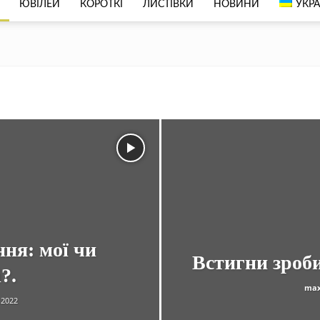
ЮВІЛЕЙ
КОРОТКІ
ЛИСТІВКИ
НОВИНИ
УКРА
ня: мої чи
Встигни зроби
?.
max
.2022