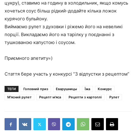
цукру), ставимо на годину в холодильник, якщо комусь
хочеться соус більш рідкий-додайте кілька ложок
курячого бульйону.
Виймаємо рулет з духовки і ріжемо його на невеликі
порції. Викладаємо його на тарілку у поєднанні з
тушкованою капустою і соусом.
Приємного апетиту=)
Стаття бере участь у конкурсі “З відпустки з рецептом”
ТЕГИ
Головний приз
Еварушницы
Їжа
Конкурс
М'ясний рулет
Рецепт м'яса
Рецепти з картоплі
Рулет