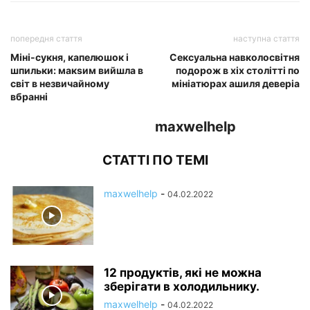
попередня стаття
наступна стаття
Міні-сукня, капелюшок і
Сексуальна навколосвітня
шпильки: макѕим вийшла в
подорож в xix столітті по
світ в незвичайному
мініатюрах ашиля деверіа
вбранні
maxwelhelp
СТАТТІ ПО ТЕМІ
maxwelhelp
-
04.02.2022
12 продуктів, які не можна
зберігати в холодильнику.
maxwelhelp
-
04.02.2022