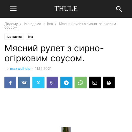
THULE
Додому
Їмо вдома
Їжа
Мясний рулет з сирно-огірковим
соусом.
Їмо вдома
Їжа
Мясний рулет з сирно-
огірковим соусом.
по
maxwelhelp
-
11.12.2021