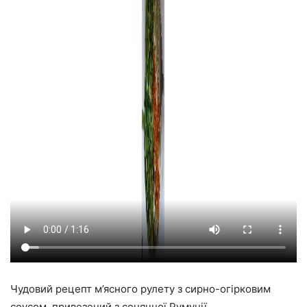
Чудовий рецепт м’ясного рулету з сирно-огірковим
соусом, привезений з сонячної Румунії.