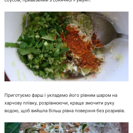
Приготуємо фарш і укладемо його рівним шаром на
харчову плівку, розрівнюючи, краще змочити руку
водою, щоб вийшла більш рівна поверхня без розривів.