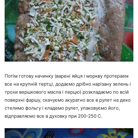
Потім готову начинку (варені яйця і моркву протераем
все на крупній тертці, додаємо дрібно нарізану зелень і
трохи вершкового масла і перцю) розкладаємо по всій
поверхні фаршу, скачуємо акуратно все в рулет на деко
стелимо фольгу і кладемо рулет, упаковуємо його,
відправляємо все в духовку при 200-250 С.