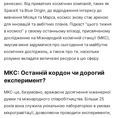
ренесанс. Від приватних космічних компаній, таких як
SpaceX та Blue Origin, до відродження інтересу до
вивчення Місяця та Марса, космос знову стає ареною
для інновацій та амбітних планів. Підкаст “цього тижня
в космосі” у своєму останньому епізоді, присвяченому
дослідженню на Міжнародній космічній станції (МКС),
змусив мене задуматися про сьогодення та майбутнє
космічних досліджень, а також про те, наскільки
розумно вкладати величезні ресурси в цю сферу.
МКС: Останній кордон чи дорогий
експеримент?
МКС-це, безумовно, вражаюче досягнення інженерної
думки та міжнародного співробітництва. Більше 25
років вона служила унікальною лабораторією в умовах
мікрогравітації, дозволяючи проводити експерименти,