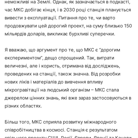
неможливі на Землі. Однак, як зазначається в подкасті,
час МКС добігає кінця, і в 2030 році станція планується
вивести з експлуатації. Питання про те, чи варто
продовжувати цей дорогий проект, на суму близько 150
мільярдів доларів, викликає бурхливі суперечки.
Я вважаю, що аргумент про те, що МКС є “дорогим
експериментом”, дещо спрощений. Так, витрати
величезні, але і користь, отримана від досліджень,
проведених на станції, також значна. Від розробки
нових ліків і матеріалів до вивчення впливу
мікрогравітації на людський організм – МКС стала
джерелом цінних знань, які вже зараз застосовуються в
різних областях.
Більш того, МКС сприяла розвитку міжнародного
співробітництва в космосі. Станція є результатом
спільного проекту США, Росії, Європи, Японії та Канади,