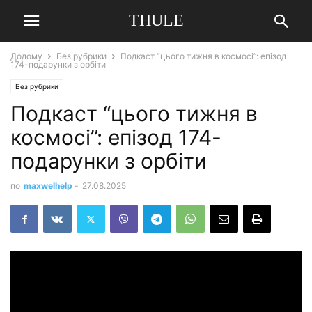
THULE
Додому
Без рубрики
Подкаст “цього тижня в космосі”: епізод
174-подарунки з орбіти
Без рубрики
Подкаст “цього тижня в
космосі”: епізод 174-
подарунки з орбіти
по
maxwelhelp
-
27.08.2025