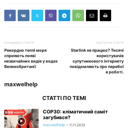
попередня стаття
наступна стаття
Рекордно теплі моря
Starlink не працює? Тисячі
сприяють появі
користувачів
незвичайних видів у водах
супутникового інтернету
Великобританії
повідомляють про перебої
в роботі.
maxwelhelp
СТАТТІ ПО ТЕМІ
COP30: кліматичний саміт
загубився?
maxwelhelp
-
11.11.2025