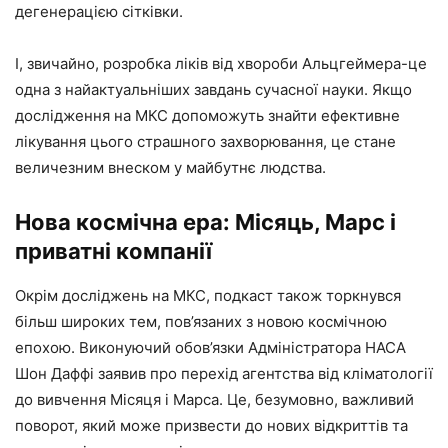
дегенерацією сітківки.
І, звичайно, розробка ліків від хвороби Альцгеймера-це
одна з найактуальніших завдань сучасної науки. Якщо
дослідження на МКС допоможуть знайти ефективне
лікування цього страшного захворювання, це стане
величезним внеском у майбутнє людства.
Нова космічна ера: Місяць, Марс і
приватні компанії
Окрім досліджень на МКС, подкаст також торкнувся
більш широких тем, пов’язаних з новою космічною
епохою. Виконуючий обов’язки Адміністратора НАСА
Шон Даффі заявив про перехід агентства від кліматології
до вивчення Місяця і Марса. Це, безумовно, важливий
поворот, який може призвести до нових відкриттів та