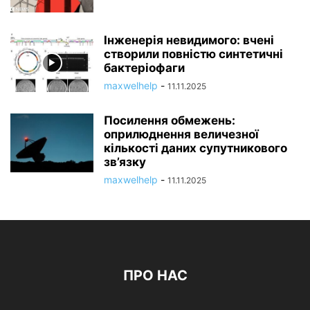
Інженерія невидимого: вчені
створили повністю синтетичні
бактеріофаги
maxwelhelp
-
11.11.2025
Посилення обмежень:
оприлюднення величезної
кількості даних супутникового
зв’язку
maxwelhelp
-
11.11.2025
ПРО НАС