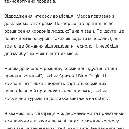
технологічних проривів.
Відродження інтересу до місяця і Марса пов’язане з
декількома факторами. По-перше, це прагнення до
розширення кордонів людської цивілізації. По-друге, це
пошук нових ресурсів, таких як вода та мінерали. І, по-
третє, це бажання відпрацювати технології, необхідні
для майбутніх міжпланетних місій.
Новим драйвером розвитку космічної індустрії стали
приватні компанії, такі як SpaceX і Blue Origin. Ці
компанії не тільки знижують вартість космічних
польотів, але й пропонують нові послуги, такі як
космічний туризм та доставка вантажів на орбіту.
Я вважаю, що співпраця між державними та приватними
компаніями є ключем до успішного освоєння космосу.
Державні установи можуть фінансувати фундаментальні