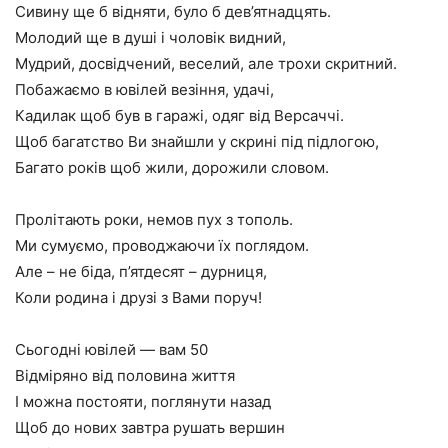
Сивину ще б відняти, було б дев’ятнадцять.
Молодий ще в душі і чоловік видний,
Мудрий, досвідчений, веселий, але трохи скритний.
Побажаємо в ювілей везіння, удачі,
Кадилак щоб був в гаражі, одяг від Версаччі.
Щоб багатство Ви знайшли у скрині під підлогою,
Багато років щоб жили, дорожили словом.
Пролітають роки, немов пух з тополь.
Ми сумуємо, проводжаючи їх поглядом.
Але – не біда, п’ятдесят – дурниця,
Коли родина і друзі з Вами поруч!
Сьогодні ювілей — вам 50
Відміряно від половина життя
І можна постояти, поглянути назад
Щоб до нових завтра рушать вершин