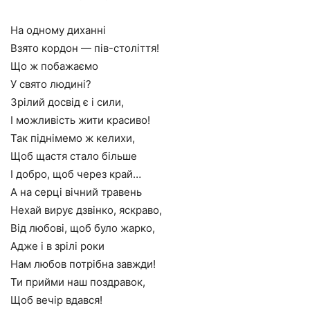
На одному диханні
Взято кордон — пів-століття!
Що ж побажаємо
У свято людині?
Зрілий досвід є і сили,
І можливість жити красиво!
Так піднімемо ж келихи,
Щоб щастя стало більше
І добро, щоб через край…
А на серці вічний травень
Нехай вирує дзвінко, яскраво,
Від любові, щоб було жарко,
Адже і в зрілі роки
Нам любов потрібна завжди!
Ти прийми наш поздравок,
Щоб вечір вдався!