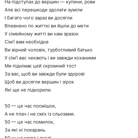
На підступах до вершин — купини, рови
Але всі перешкоди здолати зуміли
І багато чого зараз ви досягли
Впевнено по життю ви йшли до мети
У сімейному житті ви нам зразок
Сім’ї вам необхідна
Ви вірний чоловік, турботливий батько
У сім’ї вас чекають і ви завжди коханими
Ми піднімає цей скромний тост
За вас, щоб ви завжди були здорові
Щоб ви досягли вершин і зірок
Які ще не підкорили.
50 — це час посмішок,
А не плач і не сміх із сльозами.
50 — це час помилок,
За які ні покарань.
50 — це море і скелі,