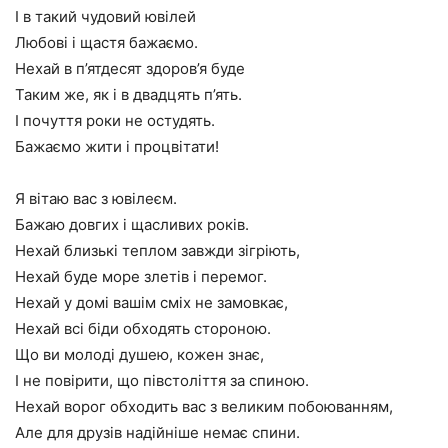
І в такий чудовий ювілей
Любові і щастя бажаємо.
Нехай в п’ятдесят здоров’я буде
Таким же, як і в двадцять п’ять.
І почуття роки не остудять.
Бажаємо жити і процвітати!
Я вітаю вас з ювілеєм.
Бажаю довгих і щасливих років.
Нехай близькі теплом завжди зігріють,
Нехай буде море злетів і перемог.
Нехай у домі вашім сміх не замовкає,
Нехай всі біди обходять стороною.
Що ви молоді душею, кожен знає,
І не повірити, що півстоліття за спиною.
Нехай ворог обходить вас з великим побоюванням,
Але для друзів надійніше немає спини.