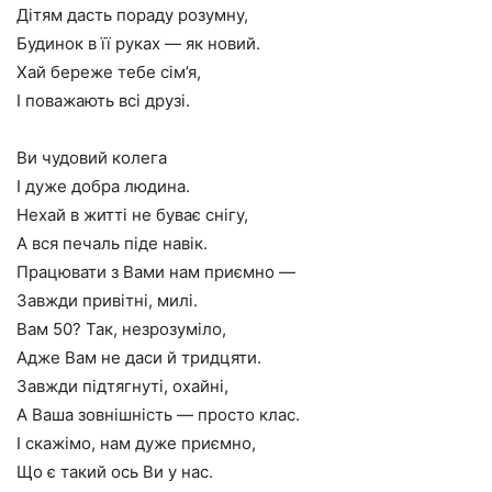
Дітям дасть пораду розумну,
Будинок в її руках — як новий.
Хай береже тебе сім’я,
І поважають всі друзі.
Ви чудовий колега
І дуже добра людина.
Нехай в житті не буває снігу,
А вся печаль піде навік.
Працювати з Вами нам приємно —
Завжди привітні, милі.
Вам 50? Так, незрозуміло,
Адже Вам не даси й тридцяти.
Завжди підтягнуті, охайні,
А Ваша зовнішність — просто клас.
І скажімо, нам дуже приємно,
Що є такий ось Ви у нас.