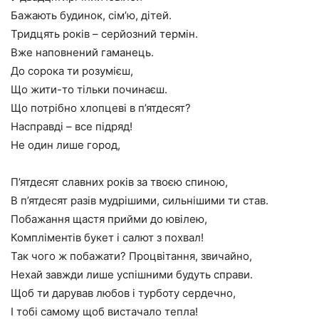
Бажають будинок, сім’ю, дітей.
Тридцять років – серйозний термін.
Вже наповнений гаманець.
До сорока ти розумієш,
Що жити-то тільки починаєш.
Що потрібно хлопцеві в п’ятдесят?
Насправді – все підряд!
Не один лише город,
П’ятдесят славних років за твоєю спиною,
В п’ятдесят разів мудрішими, сильнішими ти став.
Побажання щастя прийми до ювілею,
Компліментів букет і салют з похвал!
Так чого ж побажати? Процвітання, звичайно,
Нехай завжди лише успішними будуть справи.
Щоб ти дарував любов і турботу сердечно,
І тобі самому щоб вистачало тепла!