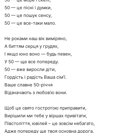
50 — це пісні і думки,
50 — це пошук сенсу,
50 — це все-таки мало.
Не роками наш вік виміряно,
А биттям серця у грудях,
І якщо юно воно — будь певен,
У 50 — ще все попереду.
50 — вже виросли діти,
Гордість і радість Ваша сім’ї.
Ваше славне 50-річчя
Відзначають з любов’ю вони.
Щоб це свято гостротою приправити,
Вирішили ми тебе у віршах привітати,
Півстоліття, ювілей – це зовсім небагато,
Адже попереду ще твоя основна дорога.