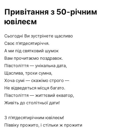
Привітання з 50-річним
ювілеєм
Сьогодні Ви зустрінете щасливо
Своє п’ятдесятиріччя.
А ми під святковий шумок
Вам прочитаємо поздравок.
Півстоліття — унікальна дата,
Щаслива, трохи сумна,
Хоча сумі — скажімо строго —
Не відведеться місця багато.
Півстоліття — життєвий екватор,
Живіть до столітньої дати!
З п’ятдесятирічним ювілеєм!
Піввіку прожито, і стільки ж прожити