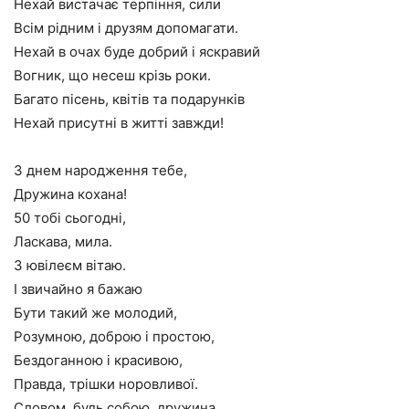
Нехай вистачає терпіння, сили
Всім рідним і друзям допомагати.
Нехай в очах буде добрий і яскравий
Вогник, що несеш крізь роки.
Багато пісень, квітів та подарунків
Нехай присутні в житті завжди!
З днем народження тебе,
Дружина кохана!
50 тобі сьогодні,
Ласкава, мила.
З ювілеєм вітаю.
І звичайно я бажаю
Бути такий же молодий,
Розумною, доброю і простою,
Бездоганною і красивою,
Правда, трішки норовливої.
Словом, будь собою, дружина,