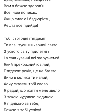
Вам я бажаю здоров’я,
Все інше почекає.
Якщо сила є і бадьорість,
Решта все прийде!
Тобі сьогодні п’ятдесят,
Ти влаштуєш шикарний свято,
З усього світу прилетять,
І в святкуванні всі загрузнемо!
Який прекрасний ювілей,
П’ятдесят років, це не багато,
Вино в келихи ти налий,
Хочу сказати тобі слово.
Я радий, що життя мене звело
З такою чудовою людиною,
Я піднімаю за тебе,
Бажаю я тобі успіху!