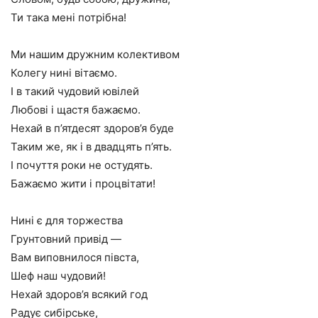
Ти така мені потрібна!
Ми нашим дружним колективом
Колегу нині вітаємо.
І в такий чудовий ювілей
Любові і щастя бажаємо.
Нехай в п’ятдесят здоров’я буде
Таким же, як і в двадцять п’ять.
І почуття роки не остудять.
Бажаємо жити і процвітати!
Нині є для торжества
Грунтовний привід —
Вам виповнилося півста,
Шеф наш чудовий!
Нехай здоров’я всякий год
Радує сибірське,