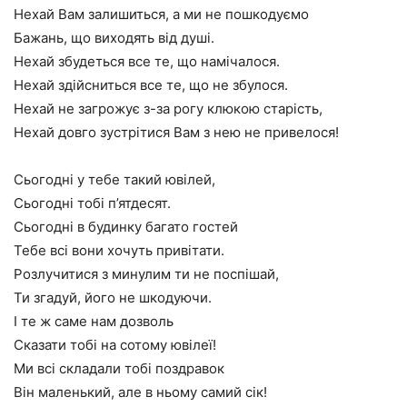
Нехай Вам залишиться, а ми не пошкодуємо
Бажань, що виходять від душі.
Нехай збудеться все те, що намічалося.
Нехай здійсниться все те, що не збулося.
Нехай не загрожує з-за рогу клюкою старість,
Нехай довго зустрітися Вам з нею не привелося!
Сьогодні у тебе такий ювілей,
Сьогодні тобі п’ятдесят.
Сьогодні в будинку багато гостей
Тебе всі вони хочуть привітати.
Розлучитися з минулим ти не поспішай,
Ти згадуй, його не шкодуючи.
І те ж саме нам дозволь
Сказати тобі на сотому ювілеї!
Ми всі складали тобі поздравок
Він маленький, але в ньому самий сік!