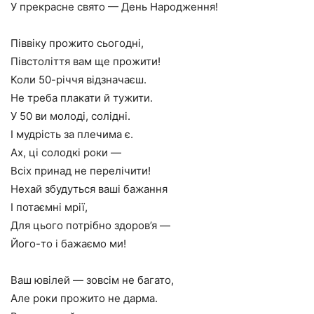
У прекрасне свято — День Народження!
Піввіку прожито сьогодні,
Півстоліття вам ще прожити!
Коли 50-річчя відзначаєш.
Не треба плакати й тужити.
У 50 ви молоді, солідні.
І мудрість за плечима є.
Ах, ці солодкі роки —
Всіх принад не перелічити!
Нехай збудуться ваші бажання
І потаємні мрії,
Для цього потрібно здоров’я —
Його-то і бажаємо ми!
Ваш ювілей — зовсім не багато,
Але роки прожито не дарма.