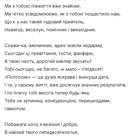
Ми з тобою півжиття вже знайомі,
Ми чітко усвідомлюємо, як з тобою пощастило нам,
Що є у нас такий чудовий приятель,
Новатор, веселун, помічник і винахідник.
Скажи-ка, іменинник, адже зовсім недарма,
Сьогодні ці привітання, тости, фанфари,
В твою честь, дорогий ювіляр звучать?
Тобі сьогодні, не багато, ні мало – п’ятдесят!
«Полтосик» — це дуже яскрава і значуща дата,
І ти, у своєму житті, вже досягнув значних результатів.
І по плечу тобі висота тепер будь-яка,
Тебе не зупиниш, конкуренцією, перешкодами,
гавкотом.
Побажати хочу я везіння і добра,
В ювілей твого пятидесятилетья,