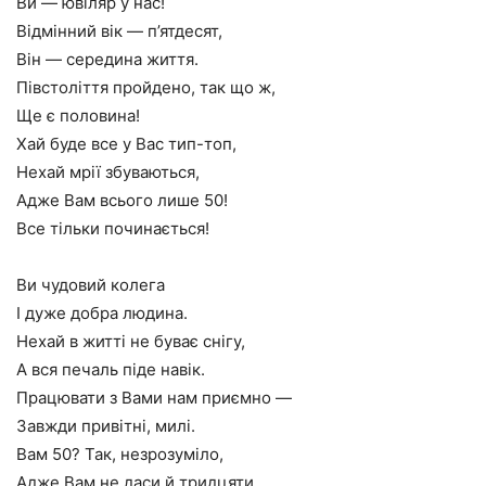
Ви — ювіляр у нас!
Відмінний вік — п’ятдесят,
Він — середина життя.
Півстоліття пройдено, так що ж,
Ще є половина!
Хай буде все у Вас тип-топ,
Нехай мрії збуваються,
Адже Вам всього лише 50!
Все тільки починається!
Ви чудовий колега
І дуже добра людина.
Нехай в житті не буває снігу,
А вся печаль піде навік.
Працювати з Вами нам приємно —
Завжди привітні, милі.
Вам 50? Так, незрозуміло,
Адже Вам не даси й тридцяти.