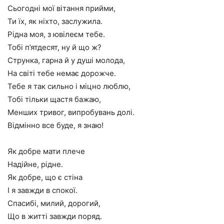
Сьогодні мої вітання прийми,
Ти їх, як ніхто, заслужила.
Рідна моя, з ювілеєм тебе.
Тобі п’ятдесят, ну й що ж?
Струнка, гарна й у душі молода,
На світі тебе немає дорожче.
Тебе я так сильно і міцно люблю,
Тобі тільки щастя бажаю,
Менших тривог, випробувань долі.
Відмінно все буде, я знаю!
Як добре мати плече
Надійне, рідне.
Як добре, що є стіна
І я завжди в спокої.
Спасибі, милий, дорогий,
Що в житті завжди поряд.