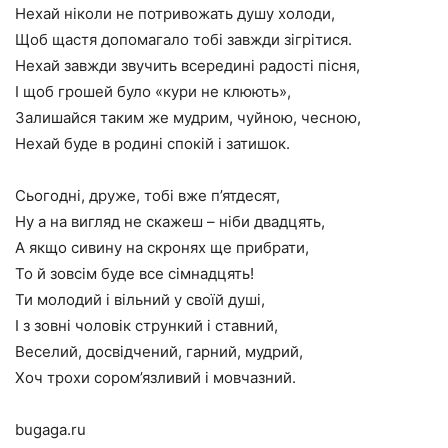
Нехай ніколи не потривожать душу холоди,
Щоб щастя допомагало тобі завжди зігрітися.
Нехай завжди звучить всередині радості пісня,
І щоб грошей було «кури не клюють»,
Залишайся таким же мудрим, чуйною, чесною,
Нехай буде в родині спокій і затишок.
Сьогодні, друже, тобі вже п’ятдесят,
Ну а на вигляд не скажеш – ніби двадцять,
А якщо сивину на скронях ще прибрати,
То й зовсім буде все сімнадцять!
Ти молодий і вільний у своїй душі,
І з зовні чоловік стрункий і ставний,
Веселий, досвідчений, гарний, мудрий,
Хоч трохи сором’язливий і мовчазний.
bugaga.ru