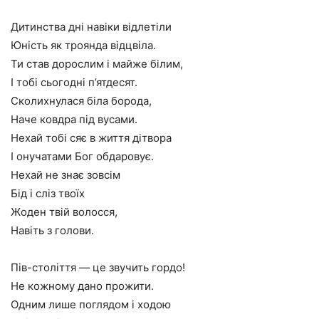
Дитинства дні навіки відлетіли
Юність як троянда відцвіла.
Ти став дорослим і майже білим,
І тобі сьогодні п’ятдесят.
Сколихнулася біла борода,
Наче ковдра під вусами.
Нехай тобі сяє в життя дітвора
І онучатами Бог обдаровує.
Нехай не знає зовсім
Бід і сліз твоїх
Жоден твій волосся,
Навіть з голови.
Пів-століття — це звучить гордо!
Не кожному дано прожити.
Одним лише поглядом і ходою