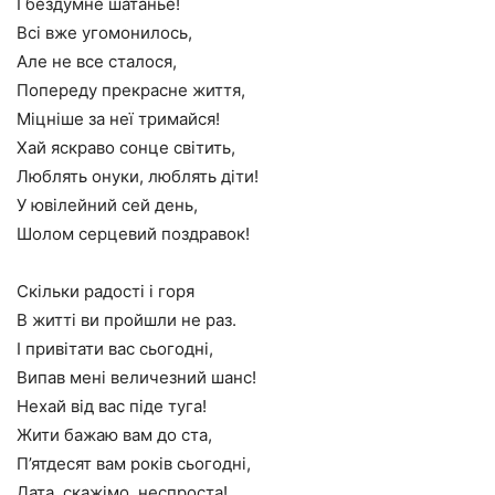
І бездумне шатанье!
Всі вже угомонилось,
Але не все сталося,
Попереду прекрасне життя,
Міцніше за неї тримайся!
Хай яскраво сонце світить,
Люблять онуки, люблять діти!
У ювілейний сей день,
Шолом серцевий поздравок!
Скільки радості і горя
В житті ви пройшли не раз.
І привітати вас сьогодні,
Випав мені величезний шанс!
Нехай від вас піде туга!
Жити бажаю вам до ста,
П’ятдесят вам років сьогодні,
Дата, скажімо, неспроста!