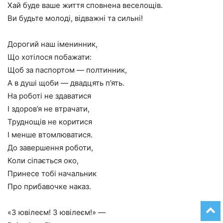
Хай буде ваше життя сповнена веселощів.
Ви будьте молоді, відважні та сильні!
Дорогий наш іменинник,
Що хотілося побажати:
Щоб за паспортом — полтинник,
А в душі щоби — двадцять п’ять.
На роботі не здаватися
І здоров’я не втрачати,
Труднощів не коритися
І менше втомлюватися.
До завершення роботи,
Коли сіпається око,
Принесе тобі начальник
Про прибавочке наказ.
«З ювілеєм! З ювілеєм!» —