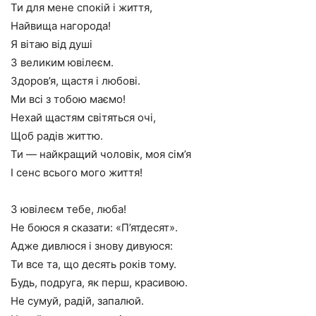
Ти для мене спокій і життя,
Найвища нагорода!
Я вітаю від душі
З великим ювілеєм.
Здоров’я, щастя і любові.
Ми всі з тобою маємо!
Нехай щастям світяться очі,
Щоб радів життю.
Ти — найкращий чоловік, моя сім’я
І сенс всього мого життя!
З ювілеєм тебе, люба!
Не боюся я сказати: «П’ятдесят».
Адже дивлюся і знову дивуюся:
Ти все та, що десять років тому.
Будь, подруга, як перш, красивою.
Не сумуй, радій, запалюй.