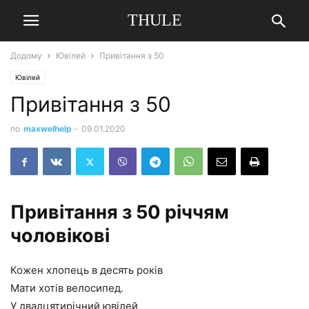
THULE
Додому
Ювілей
Привітання з 50
Ювілей
Привітання з 50
по
maxwelhelp
-
09.01.2020
Привітання з 50 річчям
чоловікові
Кожен хлопець в десять років
Мати хотів велосипед.
У двадцятирічний ювілей