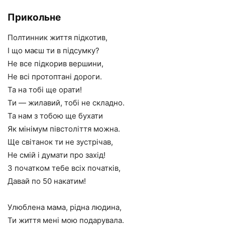
Прикольне
Полтинник життя підкотив,
І що маєш ти в підсумку?
Не все підкорив вершини,
Не всі протоптані дороги.
Та на тобі ще орати!
Ти — жилавий, тобі не складно.
Та нам з тобою ще бухати
Як мінімум півстоліття можна.
Ще світанок ти не зустрічав,
Не смій і думати про захід!
З початком тебе всіх початків,
Давай по 50 накатим!
Улюблена мама, рідна людина,
Ти життя мені мою подарувала.