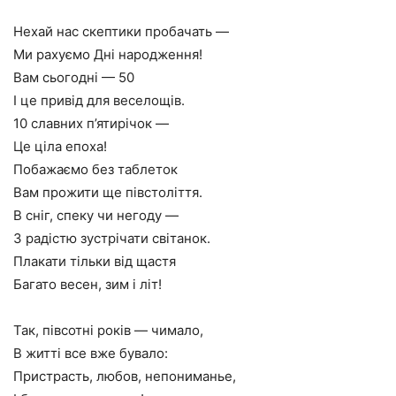
Нехай нас скептики пробачать —
Ми рахуємо Дні народження!
Вам сьогодні — 50
І це привід для веселощів.
10 славних п’ятирічок —
Це ціла епоха!
Побажаємо без таблеток
Вам прожити ще півстоліття.
В сніг, спеку чи негоду —
З радістю зустрічати світанок.
Плакати тільки від щастя
Багато весен, зим і літ!
Так, півсотні років — чимало,
В житті все вже бувало:
Пристрасть, любов, непониманье,