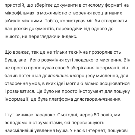
пристрій, що зберігає документи в стислому форматі на
мікрофільмах, з можливістю створення асоціативних
зв’язків між ними. Тобто, користувач міг би створювати
ланцюжки документів, переходячи від одного до
іншого, не переглядаючи Індекс.
Що вражає, так це не тільки технічна прозорливість
Буша, але і його розуміння суті людського мислення. Він
не просто пропонував спосіб зберігання інформації, він
бачив потенціал для
поліпшення
процесу мислення, для
створення умов, в яких ідеї могли б вільно асоціюватися
і розвиватися. Це було не просто інструмент для пошуку
інформації, це була платформа для
створення
знання.
І тут виникає парадокс. Сьогодні, через 80 років, ми
володіємо інструментами, які перевершують
найсміливіші уявлення Буша. У нас є Інтернет, пошукові