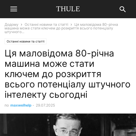
THULE
Додому
Останні новини та статті
Ця маловідома 80-річна
машина може стати ключем до розкриття всього потенціалу
штучного...
Останні новини та статті
Ця маловідома 80-річна
машина може стати
ключем до розкриття
всього потенціалу штучного
інтелекту сьогодні
по
maxwelhelp
-
29.07.2025