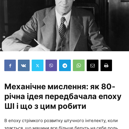
Механічне мислення: як 80-
річна ідея передбачала епоху
ШІ і що з цим робити
В епоху стрімкого розвитку штучного інтелекту, коли
здається, що машини все більше беруть на себе роль