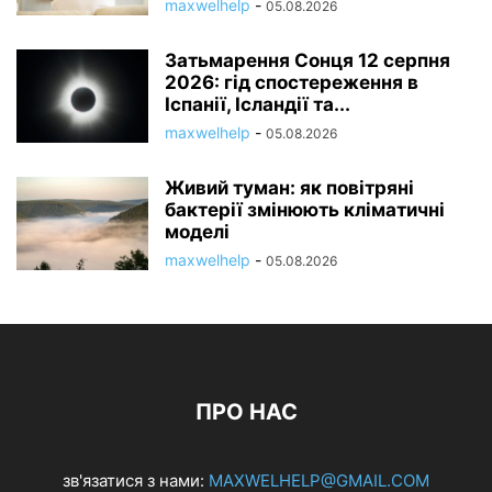
maxwelhelp
-
05.08.2026
Затьмарення Сонця 12 серпня
2026: гід спостереження в
Іспанії, Ісландії та...
maxwelhelp
-
05.08.2026
Живий туман: як повітряні
бактерії змінюють кліматичні
моделі
maxwelhelp
-
05.08.2026
ПРО НАС
зв'язатися з нами:
MAXWELHELP@GMAIL.COM