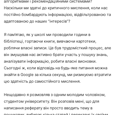
алгоритмами і рекомендаційними системами?
Наскільки ми здатні до критичного мислення, коли нас
постійно бомбардують інформацією, відфільтрованою та
адаптованою до наших “інтересів”?
Я пам’ятаю, як у школі ми проводили години в
бібліотеці, гортаючи книги, вивчаючи картотеки,
роблячи власні записи. Це був трудомісткий процес, але
він змушував нас активно брати участь у пошуку знань,
аналізувати інформацію, робити власні висновки.
Сьогодні ж, коли відповідь на будь-яке питання можна
знайти в Google за кілька секунд, ми ризикуємо втратити
цю здатність до самостійного мислення.
Нещодавно я розмовляв з одним молодим чоловіком,
студентом університету. Він розповів мені, що для
написання реферату він просто вводить тему в
пошуковик, вибирає кілька статей і переказує їх своїми