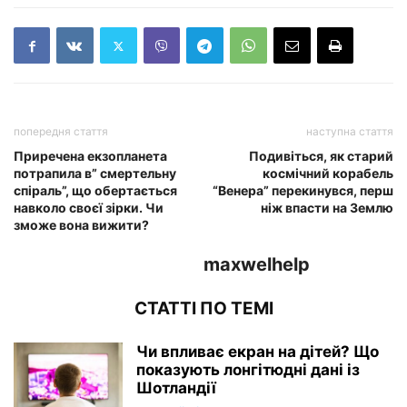
попередня стаття
наступна стаття
Приречена екзопланета
Подивіться, як старий
потрапила в” смертельну
космічний корабель
спіраль”, що обертається
“Венера” перекинувся, перш
навколо своєї зірки. Чи
ніж впасти на Землю
зможе вона вижити?
maxwelhelp
СТАТТІ ПО ТЕМІ
Чи впливає екран на дітей? Що
показують лонгітюдні дані із
Шотландії