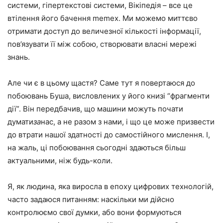
системи, гіпертекстові системи, Вікіпедія – все це
втілення його бачення memex. Ми можемо миттєво
отримати доступ до величезної кількості інформації,
пов’язувати її між собою, створювати власні мережі
знань.
Але чи є в цьому щастя? Саме тут я повертаюся до
побоювань Буша, висловлених у його книзі “фрагменти
дії”. Він передбачив, що машини можуть почати
думати
за
нас, а не разом з нами, і що це може призвести
до втрати нашої здатності до самостійного мислення. І,
на жаль, ці побоювання сьогодні здаються більш
актуальними, ніж будь-коли.
Я, як людина, яка виросла в епоху цифрових технологій,
часто задаюся питанням: наскільки ми дійсно
контролюємо свої думки, або вони формуються