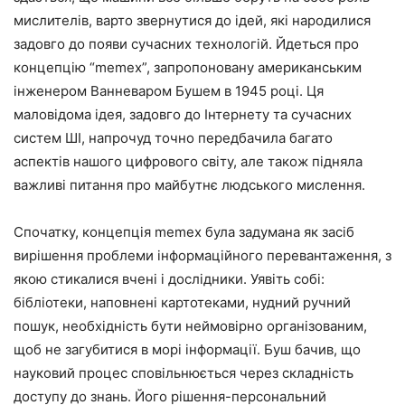
мислителів, варто звернутися до ідей, які народилися
задовго до появи сучасних технологій. Йдеться про
концепцію “memex”, запропоновану американським
інженером Ванневаром Бушем в 1945 році. Ця
маловідома ідея, задовго до Інтернету та сучасних
систем ШІ, напрочуд точно передбачила багато
аспектів нашого цифрового світу, але також підняла
важливі питання про майбутнє людського мислення.
Спочатку, концепція memex була задумана як засіб
вирішення проблеми інформаційного перевантаження, з
якою стикалися вчені і дослідники. Уявіть собі:
бібліотеки, наповнені картотеками, нудний ручний
пошук, необхідність бути неймовірно організованим,
щоб не загубитися в морі інформації. Буш бачив, що
науковий процес сповільнюється через складність
доступу до знань. Його рішення-персональний