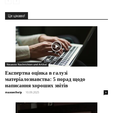
Це цікаво!
Neueste Nachrichten und Artikel
Експертна оцінка в галузі
матеріалознавства: 5 порад щодо
написання хороших звітів
maxwelhelp
-
10.09.2025
0