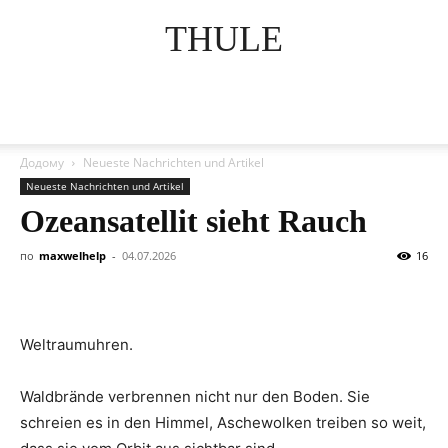
THULE
Додому
Neueste Nachrichten und Artikel
Neueste Nachrichten und Artikel
Ozeansatellit sieht Rauch
по
maxwelhelp
-
04.07.2026
16
Weltraumuhren.
Waldbrände verbrennen nicht nur den Boden. Sie
schreien es in den Himmel, Aschewolken treiben so weit,