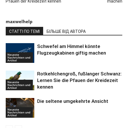
Pfauen der Kreidezeit kennen
machen
maxwelhelp
СТАТТІ ПО ТЕМІ
БІЛЬШЕ ВІД АВТОРА
Schwefel am Himmel könnte
Flugzeugkabinen giftig machen
Neueste
Nachrichten und
Artikel
Rotkehlchengroß, fußlanger Schwanz:
Lernen Sie die Pfauen der Kreidezeit
Neueste
Nachrichten und
kennen
Artikel
Die seltene umgekehrte Ansicht
Neueste
Nachrichten und
Artikel