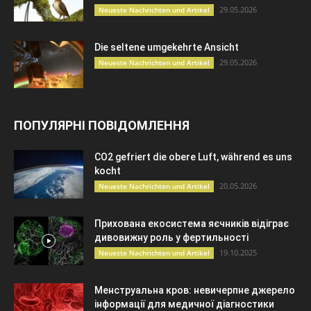
29.05.2026
Neueste Nachrichten und Artikel
Die seltene umgekehrte Ansicht
29.05.2026
Neueste Nachrichten und Artikel
ПОПУЛЯРНІ ПОВІДОМЛЕННЯ
CO2 gefriert die obere Luft, während es uns
kocht
20.05.2026
Neueste Nachrichten und Artikel
Прихована екосистема яєчників відіграє
дивовижну роль у фертильності
19.10.2025
Neueste Nachrichten und Artikel
Менструальна кров: невичерпне джерело
інформації для медичної діагностики